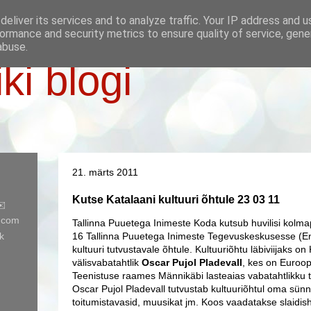
eliver its services and to analyze traffic. Your IP address and 
ormance and security metrics to ensure quality of service, gen
abuse.
iki blogi
21. märts 2011
Kutse Katalaani kultuuri õhtule 23 03 11
✉️
l.com
Tallinna Puuetega Inimeste Koda kutsub huvilisi kolmap
k
16 Tallinna Puuetega Inimeste Tegevuskeskusesse (En
kultuuri tutvustavale õhtule. Kultuuriõhtu läbiviijaks on
välisvabatahtlik
Oscar Pujol Pladevall
, kes on Euroop
Teenistuse raames Männikäbi lasteaias vabatahtlikku
Oscar Pujol Pladevall tutvustab kultuuriõhtul oma sün
toitumistavasid, muusikat jm. Koos vaadatakse slaidis