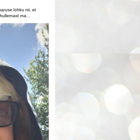
aruse lohku nii, et
 hullemast ma...