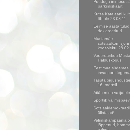
Puudega inimese sõ
parkimiskaart
Kutse Katalaani kult
õhtule 23 03 11
Eelmise aasta tulud
deklareeritud
Mustamäe
sotsiaalkomisjoni
koosolekul 28.02
Veebruarikuu Must
Halduskogus
Eestimaa südames
invasporti tegem
Tasuta õigusnõusta
16. märtsil
Aitäh minu valijatele
Sportlik valimispäev
Sotsiaaldemokraadid
üllatajad!
Valimiskampaania 
lõppenud, homm
valima