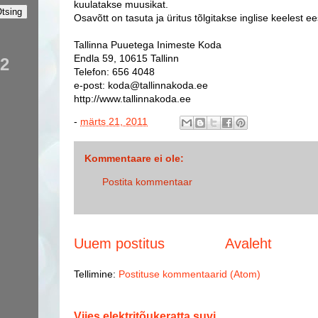
kuulatakse muusikat.
Osavõtt on tasuta ja üritus tõlgitakse inglise keelest ee
Tallinna Puuetega Inimeste Koda
Endla 59, 10615 Tallinn
02
Telefon: 656 4048
e-post: koda@tallinnakoda.ee
http://www.tallinnakoda.ee
-
märts 21, 2011
Kommentaare ei ole:
Postita kommentaar
Uuem postitus
Avaleht
Tellimine:
Postituse kommentaarid (Atom)
Viies elektritõukeratta suvi