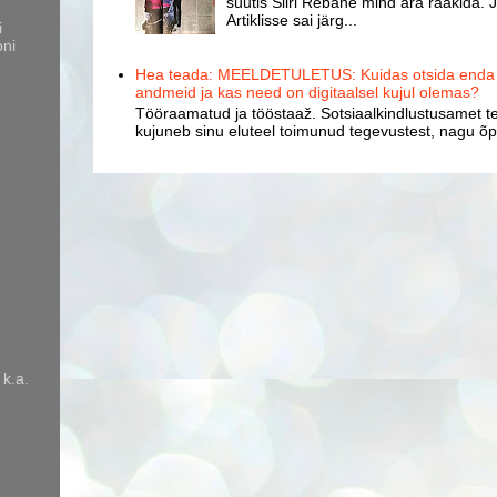
suutis Siiri Rebane mind ära rääkida. J
Artiklisse sai järg...
i
oni
Hea teada: MEELDETULETUS: Kuidas otsida enda k
andmeid ja kas need on digitaalsel kujul olemas?
Tööraamatud ja tööstaaž. Sotsiaalkindlustusamet te
kujuneb sinu eluteel toimunud tegevustest, nagu õpp
 k.a.