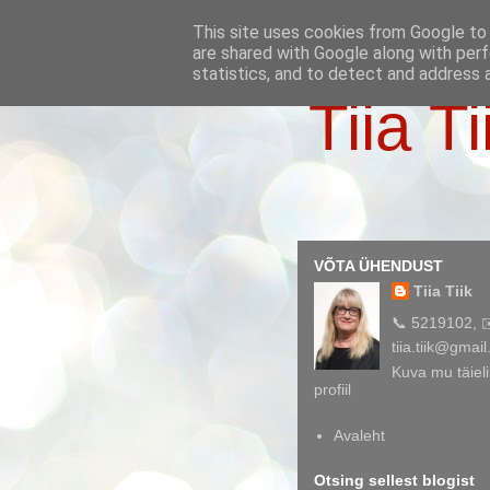
This site uses cookies from Google to d
are shared with Google along with perf
statistics, and to detect and address 
Tiia Ti
VÕTA ÜHENDUST
Tiia Tiik
📞 5219102, 
tiia.tiik@gmai
Kuva mu täieli
profiil
Avaleht
Otsing sellest blogist