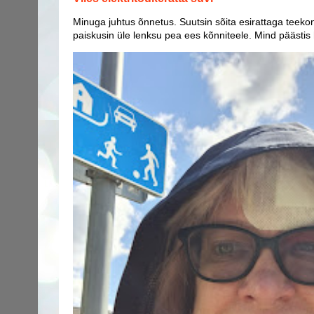
Minuga juhtus õnnetus. Suutsin sõita esirattaga teekon
paiskusin üle lenksu pea ees kõnniteele. Mind päästis