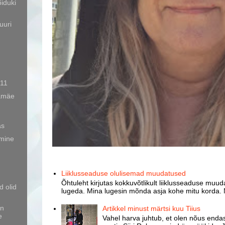
iduki
uuri
.11
amäe
as
mine
Liiklusseaduse olulisemad muudatused
Õhtuleht kirjutas kokkuvõtlikult liiklusseaduse muud
 olid
lugeda. Mina lugesin mõnda asja kohe mitu korda. 
on
Artikkel minust märtsi kuu Tiius
e
Vahel harva juhtub, et olen nõus endast