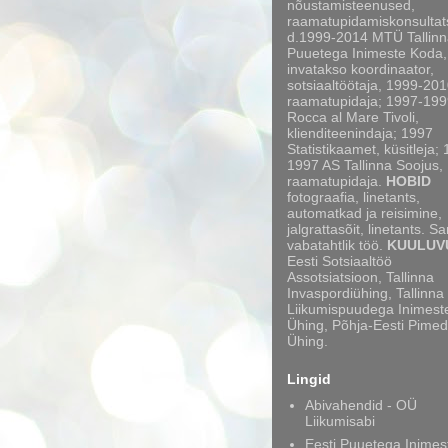
nõustamisteenused,
raamatupidamiskonsultat
d.1999-2014 MTÜ Tallinn
Puuetega Inimeste Koda,
invatakso koordinaator,
sotsiaaltöötaja, 1999-20
raamatupidaja; 1997-199
Rocca al Mare Tivoli,
klienditeenindaja; 1997
Statistikaamet, küsitleja;
1997 AS Tallinna Soojus,
raamatupidaja.
HOBID
fotograafia, linetants,
automatkad ja reisimine,
jalgrattasõit, linetants. S
vabatahtlik töö.
KUULUV
Eesti Sotsiaaltöö
Assotsiatsioon, Tallinna
Invaspordiühing, Tallinna
Liikumispuudega Inimest
Ühing, Põhja-Eesti Pimed
Ühing.
Lingid
Abivahendid - OÜ
Liikumisabi
Eesti Puuetega Inimes