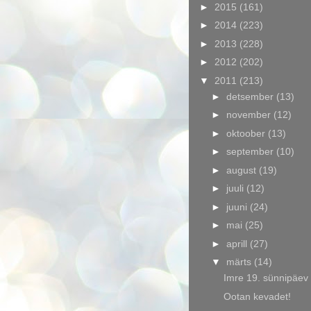
►
2015
(161)
►
2014
(223)
►
2013
(228)
►
2012
(202)
▼
2011
(213)
►
detsember
(13)
►
november
(12)
►
oktoober
(13)
►
september
(10)
►
august
(19)
►
juuli
(12)
►
juuni
(24)
►
mai
(25)
►
aprill
(27)
▼
märts
(14)
Imre 19. sünnipäev
Ootan kevadet!