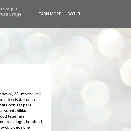
user-agent
erate usage
LEARN MORE
GOT IT
äeval, 23. märtsil kell
dla 59) Kataloonia
 Katalooniast pärit
a Vabatahtliku
 tööd tegemas.
nimaa ajalugu, kombeid,
howd, videosid ja