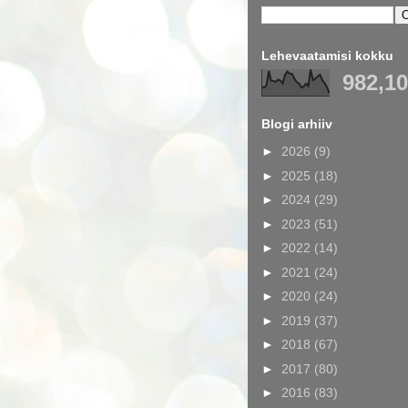
Lehevaatamisi kokku
982,1
Blogi arhiiv
►
2026
(9)
►
2025
(18)
►
2024
(29)
►
2023
(51)
►
2022
(14)
►
2021
(24)
►
2020
(24)
►
2019
(37)
►
2018
(67)
►
2017
(80)
►
2016
(83)