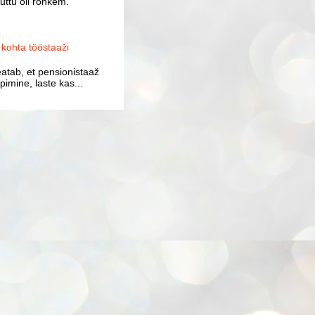
uttu oli rohkem.
ohta tööstaaži
atab, et pensionistaaž
imine, laste kas...