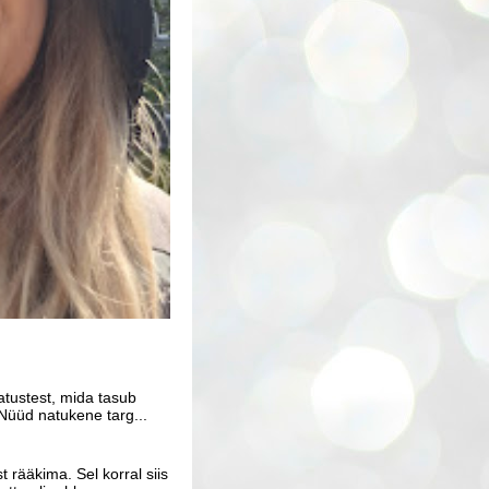
atustest, mida tasub
Nüüd natukene targ...
 rääkima. Sel korral siis