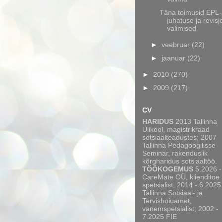
Täna toimusid EPL-
juhatuse ja revisj
valimised
►
veebruar
(22)
►
jaanuar
(22)
►
2010
(270)
►
2009
(217)
CV
HARIDUS
2013 Tallinna
Ülikool, magistrikraad
sotsiaalteadustes; 2007
Tallinna Pedagoogilisse
Seminar, rakenduslik
kõrgharidus sotsiaaltöö.
TÖÖKOGEMUS
5.2026 -
CareMate OÜ, klienditoe
spetsialist; 2014 - 6.2025
Tallinna Sotsiaal- ja
Tervishoiuamet,
vanemspetsialist; 2002 -
7.2025 FIE