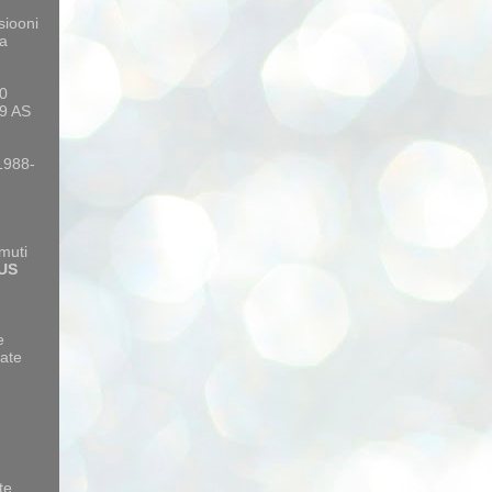
siooni
a
10
9 AS
 1988-
amuti
US
e
ate
te