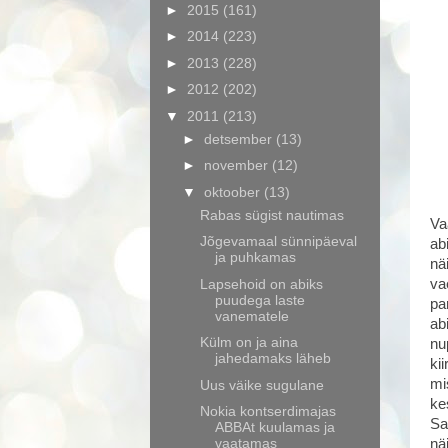
►
2015
(161)
►
2014
(223)
►
2013
(228)
►
2012
(202)
▼
2011
(213)
►
detsember
(13)
►
november
(12)
▼
oktoober
(13)
Rabas sügist nautimas
Va
Jõgevamaal sünnipäeval
ab
ja puhkamas
nä
Lapsehoid on abiks
va
puudega laste
pa
vanematele
ab
Külm on ja aina
nu
jahedamaks läheb
ki
mi
Uus väike sugulane
ke
Nokia kontserdimajas
Sa
ABBAt kuulamas ja
vaatamas
nä