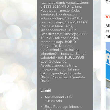
Te
raamatupidamiskonsultatsiooni
d.1999-2014 MTÜ Tallinna
Puuetega Inimeste Koda,
invatakso koordinaator,
Vi
sotsiaaltöötaja, 1999-2010
raamatupidaja; 1997-1999 AS
Mi
Rocca al Mare Tivoli,
klienditeenindaja; 1997
et
Statistikaamet, küsitleja; 1988-
ma
1997 AS Tallinna Soojus,
raamatupidaja.
HOBID
fotograafia, linetants,
automatkad ja reisimine,
jalgrattasõit, linetants. Samuti
vabatahtlik töö.
KUULUVUS
Eesti Sotsiaaltöö
Assotsiatsioon, Tallinna
Invaspordiühing, Tallinna
Liikumispuudega Inimeste
Ühing, Põhja-Eesti Pimedate
Ühing.
Lingid
Abivahendid - OÜ
Liikumisabi
Eesti Puuetega Inimeste