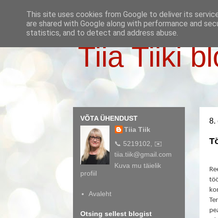
This site uses cookies from Google to deliver its servic
are shared with Google along with performance and secur
statistics, and to detect and address abuse.
Tiia Tiiki b
VÕTA ÜHENDUST
8.
Tiia Tiik
T
📞 5219102, ✉️
tiia.tiik@gmail.com
Kuva mu täielik
Ree
profiil
tö
kor
Avaleht
Te
pea
Otsing sellest blogist