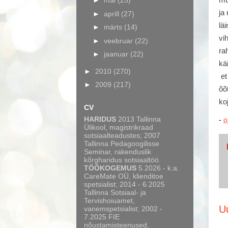
►
mai
(25)
mu
ja
►
aprill
(27)
lä
►
märts
(14)
vi
►
veebruar
(22)
ra
►
jaanuar
(22)
kä
►
2010
(270)
et
►
2009
(217)
õõ
ko
CV
HARIDUS
2013 Tallinna
-
o
Ülikool, magistrikraad
sotsiaalteadustes; 2007
Tallinna Pedagoogilisse
Seminar, rakenduslik
kõrgharidus sotsiaaltöö.
TÖÖKOGEMUS
5.2026 - k.a.
CareMate OÜ, klienditoe
spetsialist; 2014 - 6.2025
Tallinna Sotsiaal- ja
Tervishoiuamet,
U
vanemspetsialist; 2002 -
7.2025 FIE
nõustamisteenused,