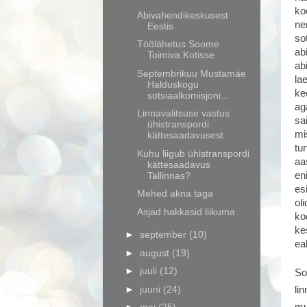
ko
Abivahendikeskusest
ne
Eestis
so
Töölähetus Soome
ab
Toimiva Kotisse
ab
Septembrikuu Mustamäe
la
Halduskogu
ke
sotsiaalkomisjoni...
ag
Linnavalitsuse vastus
sa
ühistranspordi
mis
kättesaadavusest
tu
Kuhu liigub ühistranspordi
aa
kättesaadavus
Tallinnas?
en
es
Mehed akna taga
ol
Asjad hakkasid liikuma
ko
ke
►
september
(10)
ea
►
august
(19)
►
juuli
(12)
So
►
juuni
(24)
li