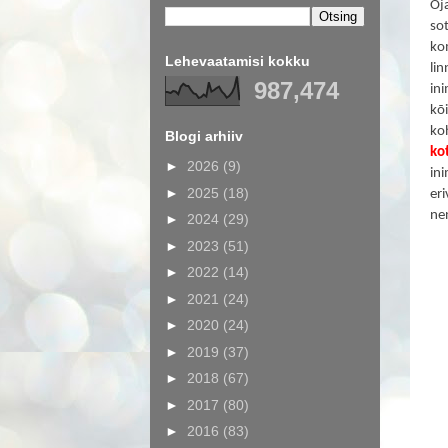
Oj
so
ko
Lehevaatamisi kokku
lin
987,474
in
kõ
ko
Blogi arhiiv
kot
►
2026
(9)
ini
►
2025
(18)
eri
ne
►
2024
(29)
►
2023
(51)
►
2022
(14)
►
2021
(24)
►
2020
(24)
►
2019
(37)
►
2018
(67)
►
2017
(80)
►
2016
(83)