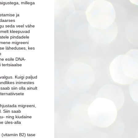
haigustega, millega
etamise ja
ndaarses
agu seda veel vähe
Nimelt kleepuvad
vatele pindadele
inimene migreeni
ese läheduses, kes
b
ne esile DNA-
 tertsiaalse
valgus. Kuigi paljud
undlikes inimestes
ab siin olla ainult
ternatiivsete
hjustada migreeni,
. Siin saab
u- ning kiudaine
e üles-alla
 (vitamiin B2) tase