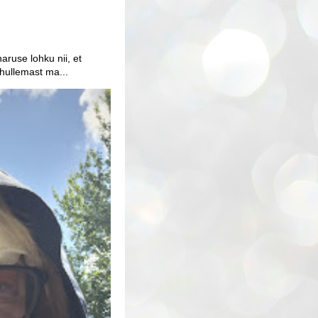
aruse lohku nii, et
 hullemast ma...