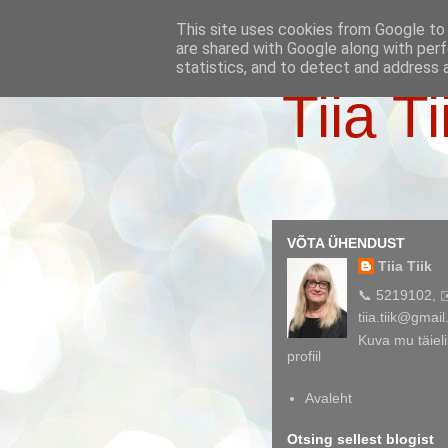
This site uses cookies from Google to d
are shared with Google along with perf
statistics, and to detect and address 
Tiia Ti
VÕTA ÜHENDUST
Tiia Tiik
📞 5219102, 
tiia.tiik@gmai
Kuva mu täieli
profiil
Avaleht
Otsing sellest blogist