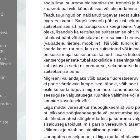
sooja ilma, suurema higistamise (nt. trennis) ja 
kaasneb palavik, kõhulahtisus või oksendamine.
 2.
Teadusuuringud on näidanud tugevat seost suits
migreeni vahel. Sageli seisneb põhjus just seku
suitsetamises s.t. suitsetajaks on keegi teine. N
n
oleks, lisandub ka tertsiaalse suitsetamise oht. 
äeva
tubakast pärit vähkitekitavad nitrosamiinid erine
(vaipadele, riietele, mööblile). Nii võib tundlik 
mas
saada ka nt. ruumis, kus on suitsetatud või inim
ega
on kuskil mujal suitsetamas käinud. Lisaks kutsu
 ja
kantserogeensete tubakatoksiinide sissehingami
liselt
kahjustusi ja seda nii primaarse, sekundaarse kui
suitsetamise puhul.
inn"
Migreeni vallandajaks võib saada fluorestseeruv 
ei pane värelevaid lampe isegi tähele, võib see t
esile kutsuda tugeva migreenihoo. Lahenduseks sa
seesuguse valgustusega ruumide vältimine või al
e...
lampide kasutuselevõtt.
seadus
Liiga madal veresuhkur (hüpoglükeemia) võib põ
nt. pikkade söögivaheaegade või paastumise ajal
.
abi tihedamatest söögikordadest ja suurema valg
miste
sisaldusega toidust, mis pärsib veresuhkru tasem
kõikumist ja aitab sel stabiilsena püsida.
Uuringutes on selgunud, et liiga madal riboflaviini