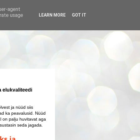
user-agent
erate usage
LEARN MORE
GOT IT
 elukvaliteedi
vest ja nüüd siis
avad ka peavalusid. Nüüd
l on palju huvitavat aga
 otsustasin seda jagada.
ks ja