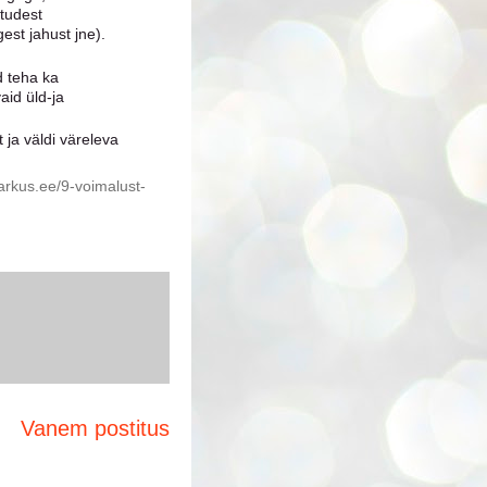
itudest
gest jahust jne).
d teha ka
id üld-ja
 ja väldi väreleva
tarkus.ee/9-voimalust-
Vanem postitus