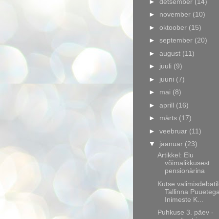
►
detsember
(14)
►
november
(10)
►
oktoober
(15)
►
september
(20)
►
august
(11)
►
juuli
(9)
►
juuni
(7)
►
mai
(8)
►
aprill
(16)
►
märts
(17)
►
veebruar
(11)
▼
jaanuar
(23)
Artikkel: Elu
võimalikkusest
pensionärina
Kutse valimisdebati
Tallinna Puueteg
Inimeste K...
Puhkuse 3. päev -