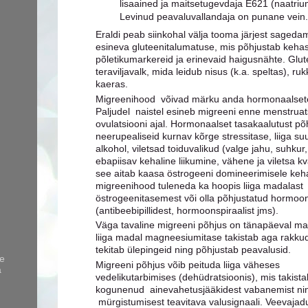
lisaained ja maitsetugevdaja E621 (naatri
Levinud peavaluvallandaja on punane vein.
Eraldi peab siinkohal välja tooma järjest sagedam
esineva gluteenitalumatuse, mis põhjustab keh
põletikumarkereid ja erinevaid haigusnähte. Glu
teraviljavalk, mida leidub nisus (k.a. speltas), ruk
kaeras.
Migreenihood võivad märku anda hormonaalsetes
Paljudel naistel esineb migreeni enne menstruat
ovulatsiooni ajal. Hormonaalset tasakaalutust p
neerupealiseid kurnav kõrge stressitase, liiga su
alkohol, viletsad toiduvalikud (valge jahu, suhkur, 
ebapiisav kehaline liikumine, vähene ja viletsa kv
see aitab kaasa östrogeeni domineerimisele ke
migreenihood tuleneda ka hoopis liiga madalast
östrogeenitasemest või olla põhjustatud hormoo
(antibeebipillidest, hormoonspiraalist jms).
Väga tavaline migreeni põhjus on tänapäeval m
liiga madal magneesiumitase takistab aga rakku
tekitab ülepingeid ning põhjustab peavalusid.
le
Migreeni põhjus võib peituda liiga väheses
a
vedelikutarbimises (dehüdratsioonis), mis takist
kogunenud ainevahetusjääkidest vabanemist ni
mürgistumisest teavitava valusignaali. Veevaja