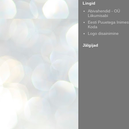
Lingid
Abivahendid - OÜ
Liikumisabi
Eesti Puuetega Inimes
Koda
Logo disainimine
Jälgijad