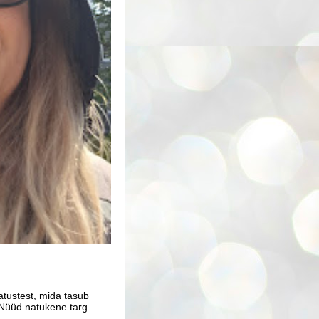
atustest, mida tasub
Nüüd natukene targ...