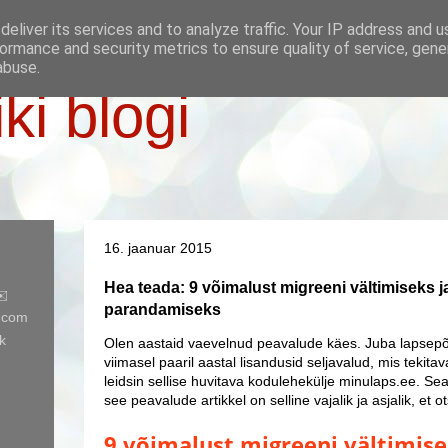
eliver its services and to analyze traffic. Your IP address and 
ormance and security metrics to ensure quality of service, gen
abuse.
iki blogi
16. jaanuar 2015
Hea teada: 9 võimalust migreeni vältimiseks ja
✉️
parandamiseks
l.com
k
Olen aastaid vaevelnud peavalude käes. Juba lapsepõl
viimasel paaril aastal lisandusid seljavalud, mis tekit
leidsin sellise huvitava kodulehekülje minulaps.ee. Sea
see peavalude artikkel on selline vajalik ja asjalik, et
9 võimalust migreeni vältimise