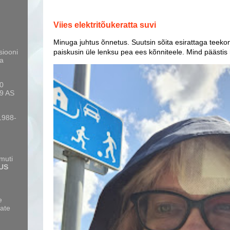
Viies elektritõukeratta suvi
Minuga juhtus õnnetus. Suutsin sõita esirattaga teekon
paiskusin üle lenksu pea ees kõnniteele. Mind päästis
siooni
a
10
9 AS
 1988-
amuti
US
e
ate