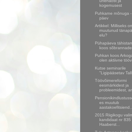
unenäost ja
kogemusest
Puhkame mõnuga -
päev
Artikkel: Milliseks o
muutunud tänap
elu?
Pühapäeva tähista
koos sõbrannad
Puhkan koos Arkoga
olen aktiivne töövä
Kutse seminarile
"Ligipääsetav Tall
Töövõimereformi
eesmärkidest ja
probleemidest, ar
Pensionikindlustus
es muutub
aastakoefitsiend..
2015 Riigikogu vali
kandidaat nr 835
Haaberst...