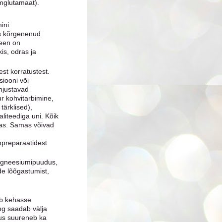
umglutamaat).
ini
as kõrgenenud
teen on
kis, odras ja
t korratustest.
siooni või
õhjustavad
ur kohvitarbimine,
tärklised),
aliteediga uni. Kõik
has. Samas võivad
npreparaatidest
agneesiumipuudus,
de lõõgastumist,
ab kehasse
ng saadab välja
dus suureneb ka