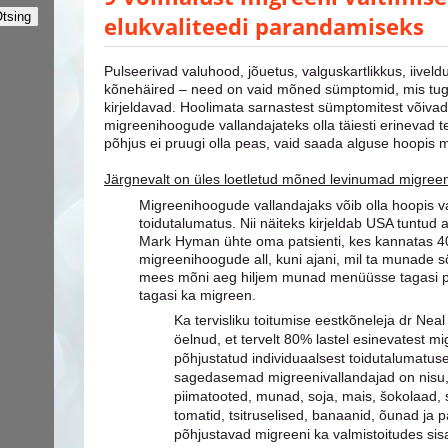
elukvaliteedi parandamiseks
Pulseerivad valuhood, jõuetus, valguskartlikkus, iiveld
kõnehäired – need on vaid mõned sümptomid, mis tu
kirjeldavad. Hoolimata sarnastest sümptomitest võivad 
migreenihoogude vallandajateks olla täiesti erinevad t
põhjus ei pruugi olla peas, vaid saada alguse hoopis m
Järgnevalt on üles loetletud mõned levinumad migreen
Migreenihoogude vallandajaks võib olla hoopis v
toidutalumatus. Nii näiteks kirjeldab USA tuntud ar
Mark Hyman ühte oma patsienti, kes kannatas 40
migreenihoogude all, kuni ajani, mil ta munade s
mees mõni aeg hiljem munad menüüsse tagasi püü
tagasi ka migreen.
Ka tervisliku toitumise eestkõneleja dr Nea
öelnud, et tervelt 80% lastel esinevatest m
põhjustatud individuaalsest toidutalumatuse
sagedasemad migreenivallandajad on nisu, 
piimatooted, munad, soja, mais, šokolaad, 
tomatid, tsitruselised, banaanid, õunad ja pä
põhjustavad migreeni ka valmistoitudes si