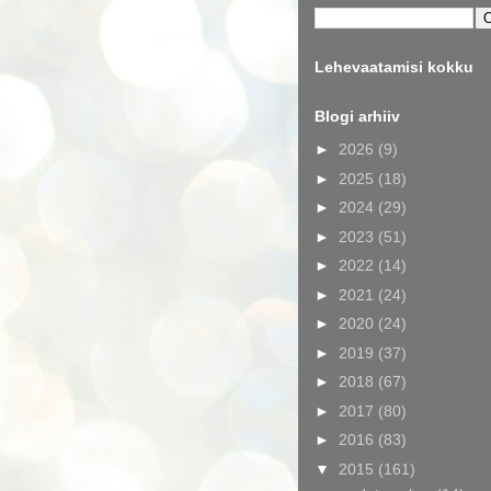
Lehevaatamisi kokku
Blogi arhiiv
►
2026
(9)
►
2025
(18)
►
2024
(29)
►
2023
(51)
►
2022
(14)
►
2021
(24)
►
2020
(24)
►
2019
(37)
►
2018
(67)
►
2017
(80)
►
2016
(83)
▼
2015
(161)