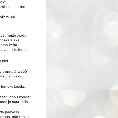
meie
tmiseks oluline
ilets uni.
tust (mitte ajada
mõneks ajaks
gi oma keha
st valmistoitudest.
uudet
e trenni, ära söö
 rutiin, väldi
.).
ni tumekollaseks,
set, loobu kohvist,
iteeti ja suurenda
rda päevas (3
alguga, söö rohkelt