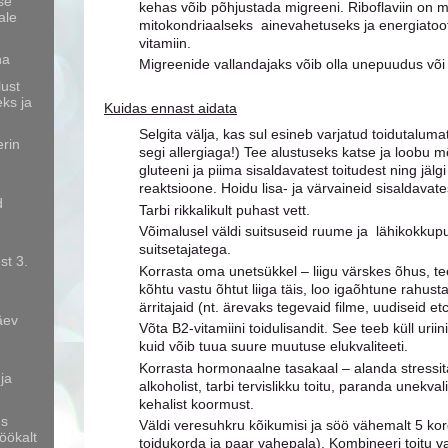
se
kehas võib põhjustada migreeni. Riboflaviin on 
ale
mitokondriaalseks ainevahetuseks ja energiatoo
vitamiin.
na
Migreenide vallandajaks võib olla unepuudus või v
lust
eks ja
Kuidas ennast aidata
Selgita välja, kas sul esineb varjatud toidutaluma
erin
segi allergiaga!) Tee alustuseks katse ja loobu 
gluteeni ja piima sisaldavatest toitudest ning jäl
reaktsioone. Hoidu lisa- ja värvaineid sisaldavate
d
Tarbi rikkalikult puhast vett.
Võimalusel väldi suitsuseid ruume ja lähikokkup
suitsetajatega.
st 3.
Korrasta oma unetsükkel – liigu värskes õhus, te
kõhtu vastu õhtut liiga täis, loo igaõhtune rahustav
ärritajaid (nt. ärevaks tegevaid filme, uudiseid etc
päev
Võta B2-vitamiini toidulisandit. See teeb küll urii
kuid võib tuua suure muutuse elukvaliteeti.
Korrasta hormonaalne tasakaal – alanda stressita
ja
alkoholist, tarbi tervislikku toitu, paranda unekval
kehalist koormust.
us
Väldi veresuhkru kõikumisi ja söö vähemalt 5 ko
öökalt
toidukorda ja paar vahepala). Kombineeri toitu v