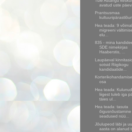
Tule Astangu kesku
avatud uste päev
Prantsusmaa
kultuuripärastlõu
Hea teada: 9 võima
migreeni vältimis
elu...
835 - mina kandide
SDE nimekirjas
Haaberstis, ...
Laupäeval kinnitasi
sotsid Riigikogu
kandidaatide...
Korterikohandamise
osa
Hea teada: Kulunud
liigest tuleb iga 
täies ul...
Hea teada: tasuta
õigusnõustamine 
seadused nüü...
Jõulupeod läbi ja u
aasta on alanud t