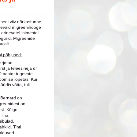
useni viiv nõrkustunne,
gevaid migreenihooge
erinevatel inimestel
egurid. Migreenide
ujalt.
i põhjused:
arjatud
st ja teleesineja dr
 aastat tugevate
öömise lõpetas. Kui
dis võtta, tuli
l Bernard on
igreenidest on
st. Kõige
liha,
sibulad,
hklid. Tihti
salduvad