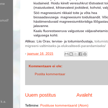
kiudaineid. Hoidu kiirelt veresuhkrut tõstvatest to
mene
(maiustustest, kihisevatest jookidest, kohvist, val
Söö magneesiumi rikkaid toite ja võta hea
biosaadavusega magneesiumi toidulisandit. Või
bunud!
hästiimenduvaid magneesiumkloriidiga lõõgastava
jalavanne.
Kaalu fluorestseeruva valgustuse väljavahetamist
valgusega kohti.
Allikas: Liis Orav, tervise- ja toitumisnõustaja,
toitumis
migreeni-valtimiseks-ja-elukvaliteedi-parandamiseks/
-
jaanuar 16, 2015
Kommentaare ei ole:
Postita kommentaar
Uuem postitus
Avaleht
 k.a.
Tellimine:
Postituse kommentaarid (Atom)