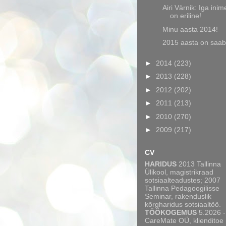
Airi Värnik: Iga ini
on eriline!
Minu aasta 2014!
2015 aasta on saa
►
2014
(223)
►
2013
(228)
►
2012
(202)
►
2011
(213)
►
2010
(270)
►
2009
(217)
CV
HARIDUS
2013 Tallinna
Ülikool, magistrikraad
sotsiaalteadustes; 2007
Tallinna Pedagoogilisse
Seminar, rakenduslik
kõrgharidus sotsiaaltöö.
TÖÖKOGEMUS
5.2026 -
CareMate OÜ, klienditoe