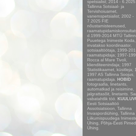
spetsialist; 2014 - 6.2025
Tallinna Sotsiaal- ja
Tervishoiuamet,
vanemspetsialist; 2002 -
7.2025 FIE
nõustamisteenused,
raamatupidamiskonsultat
d.1999-2014 MTÜ Tallinn
Puuetega Inimeste Koda,
invatakso koordinaator,
sotsiaaltöötaja, 1999-20
raamatupidaja; 1997-199
Rocca al Mare Tivoli,
klienditeenindaja; 1997
Statistikaamet, küsitleja;
1997 AS Tallinna Soojus,
raamatupidaja.
HOBID
fotograafia, linetants,
automatkad ja reisimine,
jalgrattasõit, linetants. S
vabatahtlik töö.
KUULUV
Eesti Sotsiaaltöö
Assotsiatsioon, Tallinna
Invaspordiühing, Tallinna
Liikumispuudega Inimest
Ühing, Põhja-Eesti Pimed
Ühing.