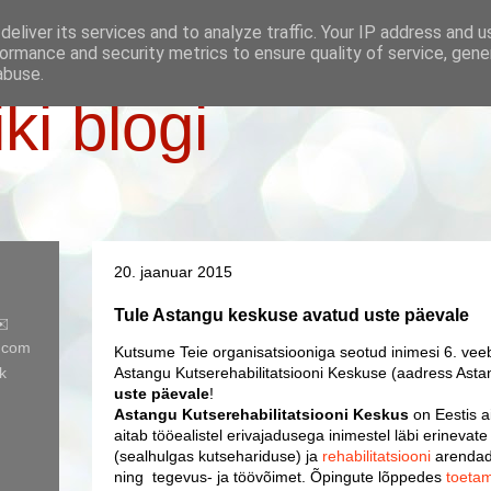
eliver its services and to analyze traffic. Your IP address and 
ormance and security metrics to ensure quality of service, gen
abuse.
iki blogi
20. jaanuar 2015
Tule Astangu keskuse avatud uste päevale
✉️
l.com
Kutsume Teie organisatsiooniga seotud inimesi 6. veeb
k
Astangu Kutserehabilitatsiooni Keskuse (aadress Astan
uste päevale
!
Astangu Kutserehabilitatsiooni Keskus
on Eestis a
aitab tööealistel erivajadusega inimestel läbi erinevat
(sealhulgas kutsehariduse) ja
rehabilitatsiooni
arendad
ning tegevus- ja töövõimet. Õpingute lõppedes
toetam