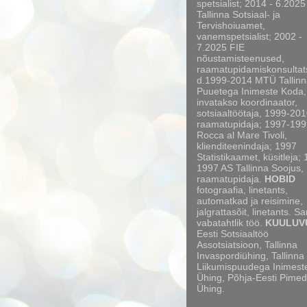
spetsialist; 2014 - 6.2025
Tallinna Sotsiaal- ja
Tervishoiuamet,
vanemspetsialist; 2002 -
7.2025 FIE
nõustamisteenused,
raamatupidamiskonsultat
d.1999-2014 MTÜ Tallinn
Puuetega Inimeste Koda,
invatakso koordinaator,
sotsiaaltöötaja, 1999-20
raamatupidaja; 1997-199
Rocca al Mare Tivoli,
klienditeenindaja; 1997
Statistikaamet, küsitleja;
1997 AS Tallinna Soojus,
raamatupidaja.
HOBID
fotograafia, linetants,
automatkad ja reisimine,
jalgrattasõit, linetants. S
vabatahtlik töö.
KUULUV
Eesti Sotsiaaltöö
Assotsiatsioon, Tallinna
Invaspordiühing, Tallinna
Liikumispuudega Inimest
Ühing, Põhja-Eesti Pimed
Ühing.