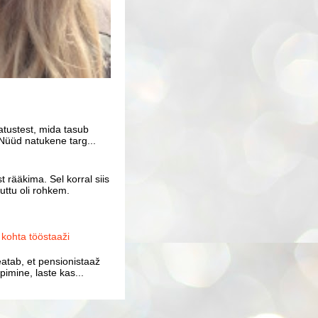
atustest, mida tasub
Nüüd natukene targ...
 rääkima. Sel korral siis
uttu oli rohkem.
ohta tööstaaži
atab, et pensionistaaž
imine, laste kas...