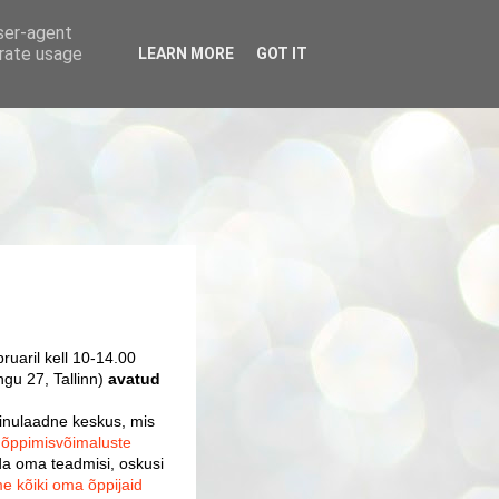
user-agent
erate usage
LEARN MORE
GOT IT
ruaril kell 10-14.00
gu 27, Tallinn)
avatud
inulaadne keskus, mis
e
õppimisvõimaluste
a oma teadmisi, oskusi
e kõiki oma õppijaid