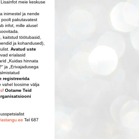
 Lisainfot meie keskuse
a inimestel ja nende
 poolt pakutavatest
b infot, mille alusel
soovitada.
 kaitstud töötubasid,
ahendid ja kohandused),
ulist.
Avatud uste
uvad erialasid
arid „Kuidas hinnata
?“ ja „Erivajadusega
almistatud
 registreerida
e vahel loosime välja
is
!
Ootame Teid
organisatsiooni
usspetsialist
@astangu.ee
Tel 687