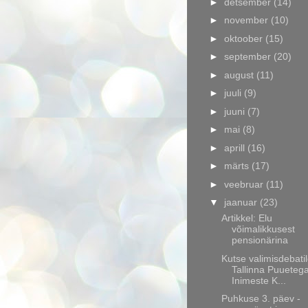
►
detsember
(14)
►
november
(10)
►
oktoober
(15)
►
september
(20)
►
august
(11)
►
juuli
(9)
►
juuni
(7)
►
mai
(8)
►
aprill
(16)
►
märts
(17)
►
veebruar
(11)
▼
jaanuar
(23)
Artikkel: Elu
võimalikkusest
pensionärina
Kutse valimisdebati
Tallinna Puueteg
Inimeste K...
Puhkuse 3. päev -