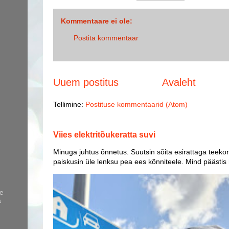
Kommentaare ei ole:
Postita kommentaar
Uuem postitus
Avaleht
Tellimine:
Postituse kommentaarid (Atom)
Viies elektritõukeratta suvi
Minuga juhtus õnnetus. Suutsin sõita esirattaga teekon
paiskusin üle lenksu pea ees kõnniteele. Mind päästis
le
a