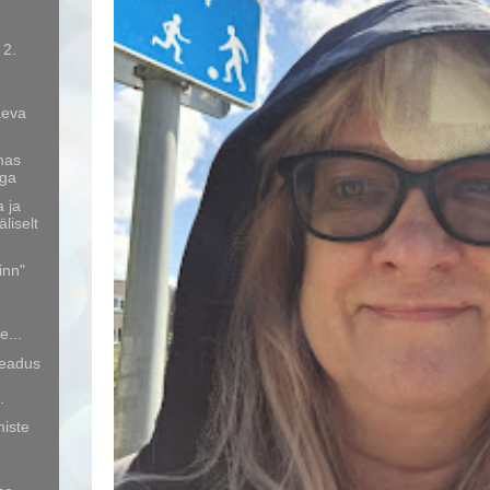
 2.
n
äeva
mas
ega
 ja
liselt
inn"
e...
seadus
.
miste