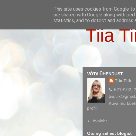
This site uses cookies from Google to d
are shared with Google along with perf
statistics, and to detect and address 
Tiia Ti
VÕTA ÜHENDUST
Tiia Tiik
📞 5219102, 
tiia.tiik@gmai
Kuva mu täieli
profiil
Avaleht
Otsing sellest blogist