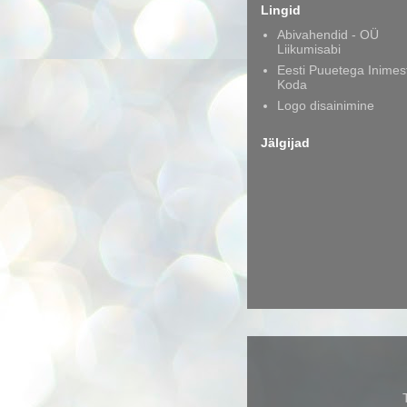
Lingid
Abivahendid - OÜ
Liikumisabi
Eesti Puuetega Inimes
Koda
Logo disainimine
Jälgijad