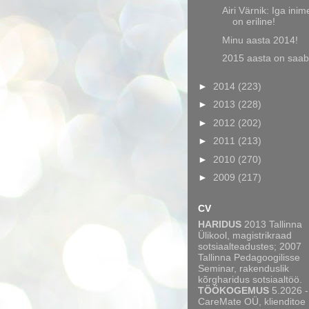
Airi Värnik: Iga ini
on eriline!
Minu aasta 2014!
2015 aasta on saa
►
2014
(223)
►
2013
(228)
►
2012
(202)
►
2011
(213)
►
2010
(270)
►
2009
(217)
CV
HARIDUS
2013 Tallinna
Ülikool, magistrikraad
sotsiaalteadustes; 2007
Tallinna Pedagoogilisse
Seminar, rakenduslik
kõrgharidus sotsiaaltöö.
TÖÖKOGEMUS
5.2026 -
CareMate OÜ, klienditoe