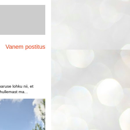
Vanem postitus
aruse lohku nii, et
 hullemast ma...