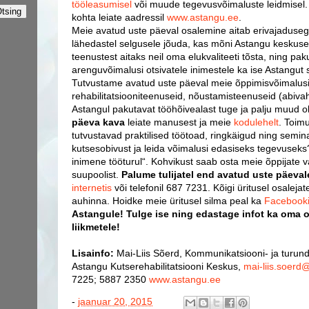
tööleasumisel
või muude tegevusvõimaluste leidmisel.
kohta leiate aadressil
www.astangu.ee
.
Meie avatud uste päeval osalemine aitab erivajaduseg
lähedastel selgusele jõuda, kas mõni Astangu keskuse
teenustest aitaks neil oma elukvaliteeti tõsta, ning paku
arenguvõimalusi otsivatele inimestele ka ise Astangut 
Tutvustame avatud uste päeval meie õppimisvõimalusi,
rehabilitatsiooniteenuseid, nõustamisteenuseid (abiv
Astangul pakutavat tööhõivealast tuge ja palju muud ol
päeva kava
leiate manusest ja meie
kodulehelt
. Toim
tutvustavad praktilised töötoad, ringkäigud ning semin
kutsesobivust ja leida võimalusi edasiseks tegevuseks
inimene tööturul“. Kohvikust saab osta meie õppijate v
suupoolist.
Palume tulijatel end avatud uste päevale
internetis
või telefonil 687 7231. Kõigi üritusel osalejat
auhinna. Hoidke meie üritusel silma peal ka
Facebook
Astangule! Tulge ise ning edastage infot ka oma 
liikmetele!
Lisainfo:
Mai-Liis Sõerd,
Kommunikatsiooni- ja turund
Astangu Kutserehabilitatsiooni Keskus,
mai-liis.soerd
7225; 5887 2350
www.astangu.ee
-
jaanuar 20, 2015