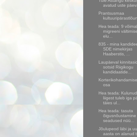
Tule Astangu kesku
avatud uste päev
Prantsusmaa
kultuuripärastlõu
Hea teada: 9 võima
migreeni vältimis
elu...
835 - mina kandide
SDE nimekirjas
Haaberstis, ...
Laupäeval kinnitasi
sotsid Riigikogu
kandidaatide...
Korterikohandamise
osa
Hea teada: Kulunud
liigest tuleb iga 
täies ul...
Hea teada: tasuta
õigusnõustamine 
seadused nüü...
Jõulupeod läbi ja u
aasta on alanud t