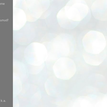
mene
bunud!
 k.a.