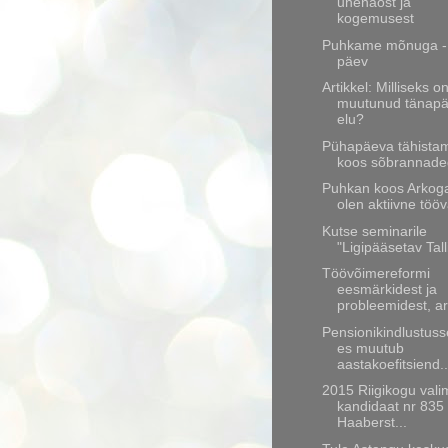
unenäost ja
kogemusest
Puhkame mõnuga -
päev
Artikkel: Milliseks o
muutunud tänap
elu?
Pühapäeva tähista
koos sõbrannad
Puhkan koos Arkoga
olen aktiivne töövä
Kutse seminarile
"Ligipääsetav Tall
Töövõimereformi
eesmärkidest ja
probleemidest, ar
Pensionikindlustus
es muutub
aastakoefitsiend..
2015 Riigikogu vali
kandidaat nr 835
Haaberst...