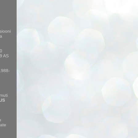
siooni
a
10
9 AS
 1988-
amuti
US
e
ate