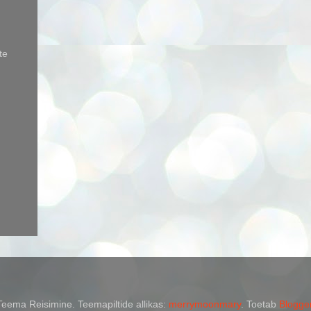
te
Teema Reisimine. Teemapiltide allikas:
merrymoonmary
. Toetab
Blogge