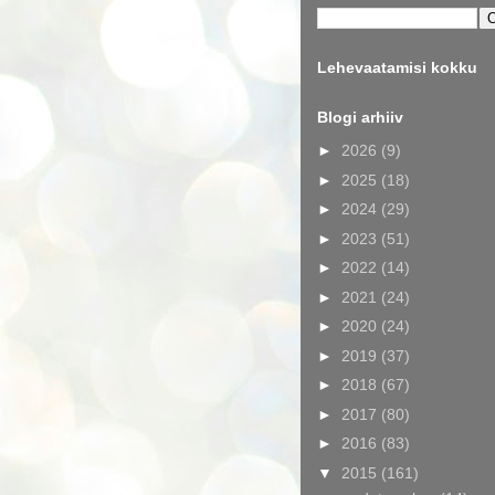
Lehevaatamisi kokku
Blogi arhiiv
►
2026
(9)
►
2025
(18)
►
2024
(29)
►
2023
(51)
►
2022
(14)
►
2021
(24)
►
2020
(24)
►
2019
(37)
►
2018
(67)
►
2017
(80)
►
2016
(83)
▼
2015
(161)