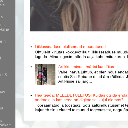
se
ale
na
lust
eks ja
erin
Liiklusseaduse olulisemad muudatused
Õhtuleht kirjutas kokkuvõtlikult liiklusseaduse muud
lugeda. Mina lugesin mõnda asja kohe mitu korda. 
d
Artikkel minust märtsi kuu Tiius
Vahel harva juhtub, et olen nõus endast
st 3.
suutis Siiri Rebane mind ära rääkida. J
Artiklisse sai järg...
päev
Hea teada: MEELDETULETUS: Kuidas otsida enda k
andmeid ja kas need on digitaalsel kujul olemas?
Tööraamatud ja tööstaaž. Sotsiaalkindlustusamet te
ja
kujuneb sinu eluteel toimunud tegevustest, nagu õpp
us
öökalt