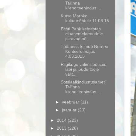
Tallinna
klienditeenindus ...
Kutse Maroko
kultuuriõhtule 11.03.15
Eesti Pank kehtestas
eluasemelaenudele
piiravad nõ...
Töömess toimub Nordea
Kontserdimajas
4.03.2015
Riigikogu valimised said
läbi ja jõudu tööle
valit...
Sotsiaalkindlustusameti
Tallinna
klienditeenindus ...
►
veebruar
(11)
►
jaanuar
(23)
►
2014
(223)
►
2013
(228)