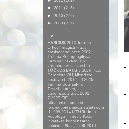
►
2012
(202)
►
2011
(213)
►
2010
(270)
►
2009
(217)
CV
HARIDUS
2013 Tallinna
Ülikool, magistrikraad
sotsiaalteadustes; 2007
Tallinna Pedagoogilisse
Seminar, rakenduslik
kõrgharidus sotsiaaltöö.
TÖÖKOGEMUS
5.2026 - k.a.
CareMate OÜ, klienditoe
spetsialist; 2014 - 6.2025
Tallinna Sotsiaal- ja
Tervishoiuamet,
vanemspetsialist; 2002 -
7.2025 FIE
nõustamisteenused,
raamatupidamiskonsultatsiooni
d.1999-2014 MTÜ Tallinna
Puuetega Inimeste Koda,
invatakso koordinaator,
sotsiaaltöötaja, 1999-2010