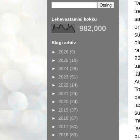
Ta
to
sa
Lehevaatamisi kokku
on
982,000
sü
ol
Blogi arhiiv
ra
►
2026
(9)
23
►
2025
(18)
tu
►
2024
(29)
lä
►
2023
(51)
Au
►
2022
(14)
To
►
2021
(24)
ps
►
2020
(24)
la
►
2019
(37)
su
►
2018
(67)
mu
►
2017
(80)
la
►
2016
(83)
pu