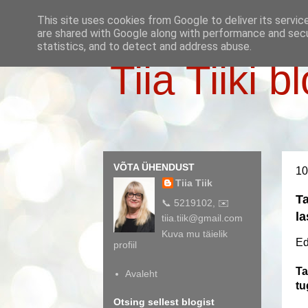
This site uses cookies from Google to deliver its servic
are shared with Google along with performance and secur
statistics, and to detect and address abuse.
Tiia Tiiki b
VÕTA ÜHENDUST
10
Tiia Tiik
T
📞 5219102, ✉️
la
tiia.tiik@gmail.com
Kuva mu täielik
Ed
profiil
Ta
Avaleht
tu
Otsing sellest blogist