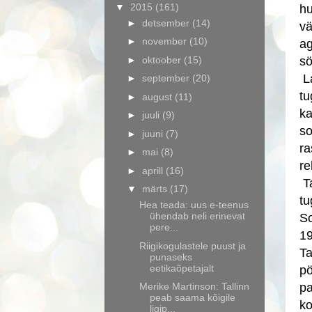
▼
2015
(161)
hu
►
detsember
(14)
vä
►
november
(10)
ag
►
oktoober
(15)
sö
La
►
september
(20)
tu
►
august
(11)
ka
►
juuli
(9)
so
►
juuni
(7)
ra
►
mai
(8)
re
►
aprill
(16)
Ta
▼
märts
(17)
tu
Hea teada: uus e-teenus
ühendab neli erinevat
So
pere...
19
Riigikogulastele puust ja
Ta
punaseks
eetikaõpetajalt
pö
Merike Martinson: Tallinn
pa
peab saama kõigile
ko
ligip...