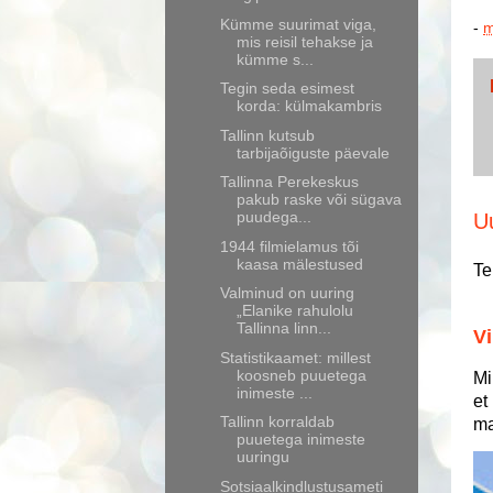
Kümme suurimat viga,
-
m
mis reisil tehakse ja
kümme s...
Tegin seda esimest
korda: külmakambris
Tallinn kutsub
tarbijaõiguste päevale
Tallinna Perekeskus
pakub raske või sügava
puudega...
U
1944 filmielamus tõi
kaasa mälestused
Te
Valminud on uuring
„Elanike rahulolu
Tallinna linn...
Vi
Statistikaamet: millest
koosneb puuetega
Mi
inimeste ...
et
Tallinn korraldab
ma
puuetega inimeste
uuringu
Sotsiaalkindlustusameti