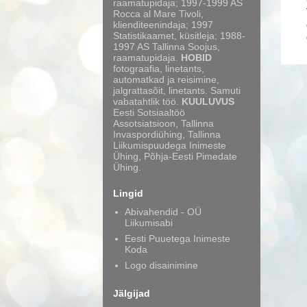
raamatupidaja; 1997-1999 AS
Rocca al Mare Tivoli,
klienditeenindaja; 1997
Statistikaamet, küsitleja; 1988-
1997 AS Tallinna Soojus,
raamatupidaja.
HOBID
fotograafia, linetants,
automatkad ja reisimine,
jalgrattasõit, linetants. Samuti
vabatahtlik töö.
KUULUVUS
Eesti Sotsiaaltöö
Assotsiatsioon, Tallinna
Invaspordiühing, Tallinna
Liikumispuudega Inimeste
Ühing, Põhja-Eesti Pimedate
Ühing.
Lingid
Abivahendid - OÜ
Liikumisabi
Eesti Puuetega Inimeste
Koda
Logo disainimine
Jälgijad