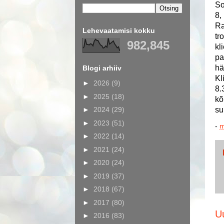
So
8,
Ra
Lehevaatamisi kokku
tr
982,845
kl
pa
hä
Blogi arhiiv
Kl
►
2026
(9)
8.
►
2025
(18)
kõ
►
2024
(29)
su
►
2023
(51)
-
m
►
2022
(14)
►
2021
(24)
►
2020
(24)
►
2019
(37)
►
2018
(67)
►
2017
(80)
U
►
2016
(83)