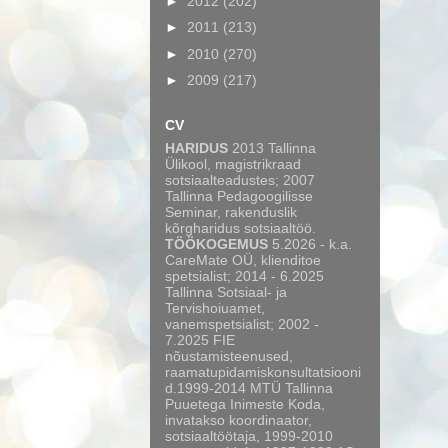
►
2012
(202)
►
2011
(213)
►
2010
(270)
►
2009
(217)
CV
HARIDUS
2013 Tallinna
Ülikool, magistrikraad
sotsiaalteadustes; 2007
Tallinna Pedagoogilisse
Seminar, rakenduslik
kõrgharidus sotsiaaltöö.
TÖÖKOGEMUS
5.2026 - k.a.
CareMate OÜ, klienditoe
spetsialist; 2014 - 6.2025
Tallinna Sotsiaal- ja
Tervishoiuamet,
vanemspetsialist; 2002 -
7.2025 FIE
nõustamisteenused,
raamatupidamiskonsultatsiooni
d.1999-2014 MTÜ Tallinna
Puuetega Inimeste Koda,
invatakso koordinaator,
sotsiaaltöötaja, 1999-2010