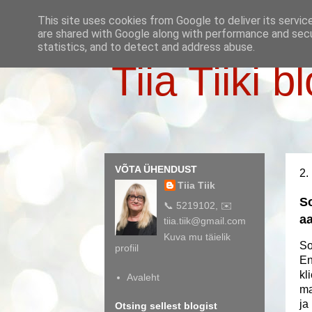
This site uses cookies from Google to deliver its servic
are shared with Google along with performance and secur
statistics, and to detect and address abuse.
Tiia Tiiki b
VÕTA ÜHENDUST
2.
Tiia Tiik
So
📞 5219102, ✉️
aa
tiia.tiik@gmail.com
Kuva mu täielik
So
profiil
En
kl
Avaleht
ma
ja
Otsing sellest blogist