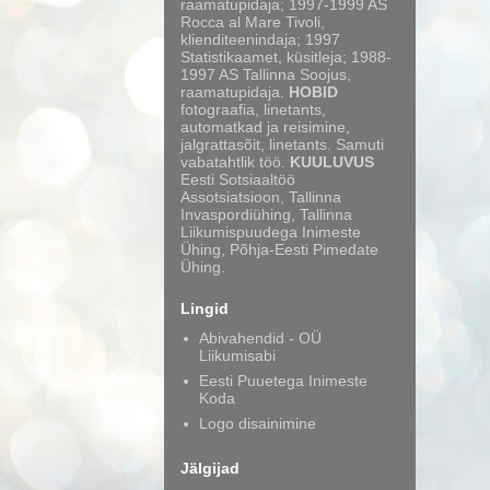
raamatupidaja; 1997-1999 AS
Rocca al Mare Tivoli,
klienditeenindaja; 1997
Statistikaamet, küsitleja; 1988-
1997 AS Tallinna Soojus,
raamatupidaja.
HOBID
fotograafia, linetants,
automatkad ja reisimine,
jalgrattasõit, linetants. Samuti
vabatahtlik töö.
KUULUVUS
Eesti Sotsiaaltöö
Assotsiatsioon, Tallinna
Invaspordiühing, Tallinna
Liikumispuudega Inimeste
Ühing, Põhja-Eesti Pimedate
Ühing.
Lingid
Abivahendid - OÜ
Liikumisabi
Eesti Puuetega Inimeste
Koda
Logo disainimine
Jälgijad