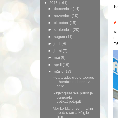
▼
2015
(161)
Te
►
detsember
(14)
►
november
(10)
Vi
►
oktoober
(15)
►
september
(20)
Mi
►
august
(11)
et
ma
►
juuli
(9)
►
juuni
(7)
►
mai
(8)
►
aprill
(16)
▼
märts
(17)
Hea teada: uus e-teenus
ühendab neli erinevat
pere...
Riigikogulastele puust ja
punaseks
eetikaõpetajalt
Merike Martinson: Tallinn
peab saama kõigile
ligip...