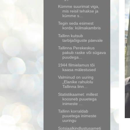
Kümme suurimat viga,
mis reisil tehakse ja
kümme s...
Tegin seda esimest
korda: külmakambris
Tallinn kutsub
tarbijaõiguste päevale
Tallinna Perekeskus
pakub raske või sügava
puudega...
1944 filmielamus tõi
kaasa mälestused
Valminud on uuring
„Elanike rahulolu
Tallinna linn...
Statistikaamet: millest
koosneb puuetega
inimeste ...
Tallinn korraldab
puuetega inimeste
uuringu
Sotsiaalkindlustusameti