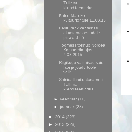
Tallinna
klienditeenindus ...
Kutse Maroko
kultuuriõhtule 11.03.15
Eesti Pank kehtestas
eluasemelaenudele
piiravad nõ...
Töömess toimub Nordea
Kontserdimajas
4.03.2015
Riigikogu valimised said
läbi ja jõudu tööle
valit...
Sotsiaalkindlustusameti
Tallinna
klienditeenindus ...
►
veebruar
(11)
►
jaanuar
(23)
►
2014
(223)
►
2013
(228)