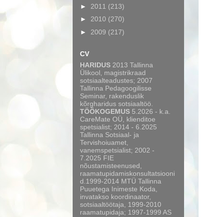
►
2011
(213)
►
2010
(270)
►
2009
(217)
CV
HARIDUS
2013 Tallinna
Ülikool, magistrikraad
sotsiaalteadustes; 2007
Tallinna Pedagoogilisse
Seminar, rakenduslik
kõrgharidus sotsiaaltöö.
TÖÖKOGEMUS
5.2026 - k.a.
CareMate OÜ, klienditoe
spetsialist; 2014 - 6.2025
Tallinna Sotsiaal- ja
Tervishoiuamet,
vanemspetsialist; 2002 -
7.2025 FIE
nõustamisteenused,
raamatupidamiskonsultatsiooni
d.1999-2014 MTÜ Tallinna
Puuetega Inimeste Koda,
invatakso koordinaator,
sotsiaaltöötaja, 1999-2010
raamatupidaja; 1997-1999 AS