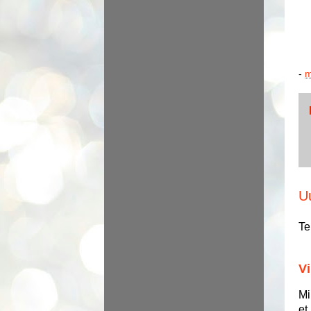
-
m
U
Te
Vi
Mi
et