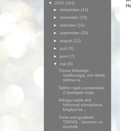
▼
2015
(161)
He
►
detsember
(14)
►
november
(10)
►
oktoober
(15)
►
september
(20)
►
august
(11)
►
juuli
(9)
►
juuni
(7)
▼
mai
(8)
Tutvus tõstukiga
reisibussiga, mis läheb
sõitma ra...
Tallinn rajab Lasnamäele
2 õpetajate maja
Arkoga kalale ehk
hilinenud sünnipäeva
kingitus ka...
Toeta arenguideed:
TERVIS - Istumine on
eluohtlik ...