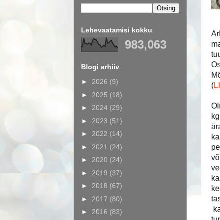
Lehevaatamisi kokku
Ar
983,063
ma
tu
Os
Blogi arhiiv
Mõ
►
2026
(9)
(
L
►
2025
(18)
Ol
►
2024
(29)
kg
►
2023
(51)
är
►
2022
(14)
ka
►
2021
(24)
pe
võ
►
2020
(24)
ve
►
2019
(37)
ka
►
2018
(67)
ke
ta
►
2017
(80)
ka
►
2016
(83)
tu