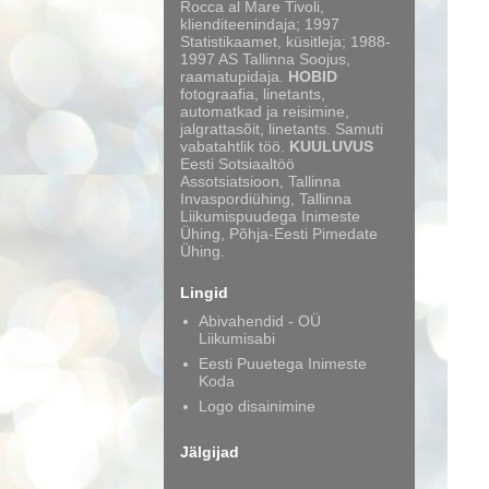
Rocca al Mare Tivoli,
klienditeenindaja; 1997
Statistikaamet, küsitleja; 1988-
1997 AS Tallinna Soojus,
raamatupidaja.
HOBID
fotograafia, linetants,
automatkad ja reisimine,
jalgrattasõit, linetants. Samuti
vabatahtlik töö.
KUULUVUS
Eesti Sotsiaaltöö
Assotsiatsioon, Tallinna
Invaspordiühing, Tallinna
Liikumispuudega Inimeste
Ühing, Põhja-Eesti Pimedate
Ühing.
Lingid
Abivahendid - OÜ
Liikumisabi
Eesti Puuetega Inimeste
Koda
Logo disainimine
Jälgijad