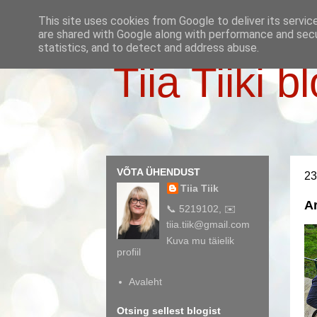
This site uses cookies from Google to deliver its servic
are shared with Google along with performance and secur
statistics, and to detect and address abuse.
Tiia Tiiki b
VÕTA ÜHENDUST
23
Tiia Tiik
Ar
📞 5219102, ✉️
tiia.tiik@gmail.com
Kuva mu täielik
profiil
Avaleht
Otsing sellest blogist