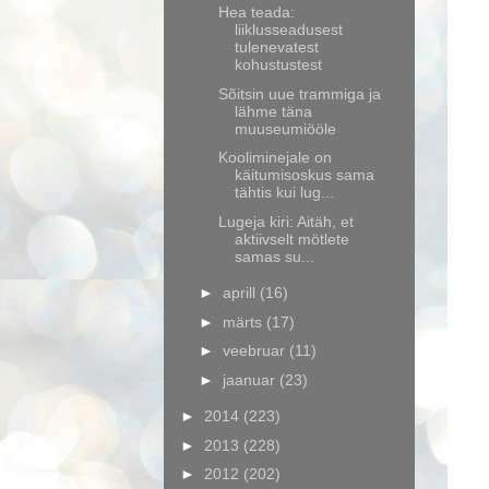
Hea teada:
liiklusseadusest
tulenevatest
kohustustest
Sõitsin uue trammiga ja
lähme täna
muuseumiööle
Kooliminejale on
käitumisoskus sama
tähtis kui lug...
Lugeja kiri: Aitäh, et
aktiivselt mötlete
samas su...
►
aprill
(16)
►
märts
(17)
►
veebruar
(11)
►
jaanuar
(23)
►
2014
(223)
►
2013
(228)
►
2012
(202)