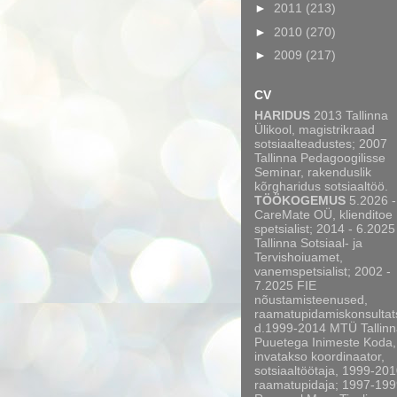
►
2011
(213)
►
2010
(270)
►
2009
(217)
CV
HARIDUS
2013 Tallinna
Ülikool, magistrikraad
sotsiaalteadustes; 2007
Tallinna Pedagoogilisse
Seminar, rakenduslik
kõrgharidus sotsiaaltöö.
TÖÖKOGEMUS
5.2026 -
CareMate OÜ, klienditoe
spetsialist; 2014 - 6.2025
Tallinna Sotsiaal- ja
Tervishoiuamet,
vanemspetsialist; 2002 -
7.2025 FIE
nõustamisteenused,
raamatupidamiskonsultat
d.1999-2014 MTÜ Tallinn
Puuetega Inimeste Koda,
invatakso koordinaator,
sotsiaaltöötaja, 1999-20
raamatupidaja; 1997-199