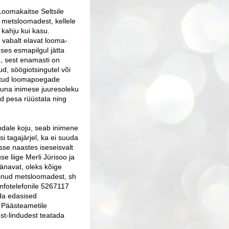
oomakaitse Seltsile
t metsloomadest, kellele
 kahju kui kasu.
 vabalt elavat looma-
uses esmapilgul jätta
ne, sest enamasti on
d, söögiotsingutel või
itud loomapoegade
kuna inimese juuresoleku
d pesa rüüstata ning
ndale koju, seab inimene
i tagajärjel, ka ei suuda
se naastes iseseisvalt
e liige Merli Jürisoo ja
 tänavat, oleks kõige
sinud metsloomadest, sh
infotelefonile 5267117
nda edasised
a Päästeametile
est-lindudest teatada