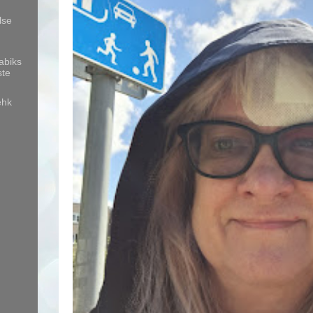
lse
abiks
ste
ehk