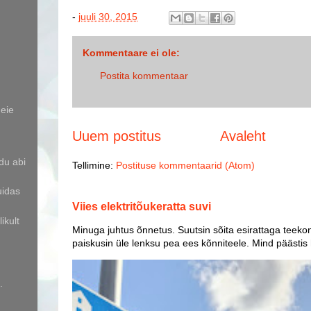
-
juuli 30, 2015
Kommentaare ei ole:
Postita kommentaar
eie
Uuem postitus
Avaleht
du abi
Tellimine:
Postituse kommentaarid (Atom)
uidas
Viies elektritõukeratta suvi
ikult
Minuga juhtus õnnetus. Suutsin sõita esirattaga teekon
paiskusin üle lenksu pea ees kõnniteele. Mind päästis
.