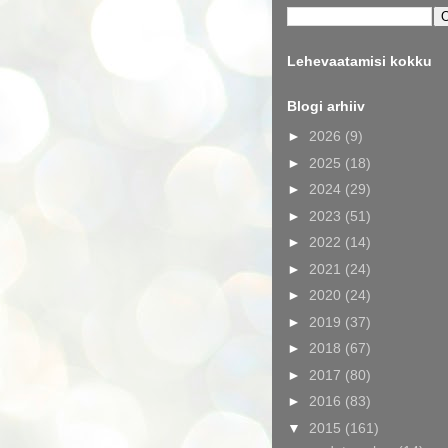
Lehevaatamisi kokku
Blogi arhiiv
►
2026
(9)
►
2025
(18)
►
2024
(29)
►
2023
(51)
►
2022
(14)
►
2021
(24)
►
2020
(24)
►
2019
(37)
►
2018
(67)
►
2017
(80)
►
2016
(83)
▼
2015
(161)