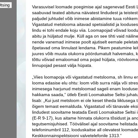
Varasuvisel loomade poegimise ajal sagenevad Eesti L
saabuvad teated abituna näivatest lindudest ja teistes
paljudel juhtudel võib inimese abistamine tuua rohkem
Vigastatud metslooma aitavad spetsialistid ja looduses
lindu ei tohi endale koju viia. Loomapojad võivad lood
abitu ja hüljatud mulje. Küll aga on see tihti vaid näili
nende vanemad inimese poolt ajutiselt eemale peletatu
õpetavad oma linnulast lendama.
Pikem peatumine le
juures võib muuta olukorra pöördumatult halvemaks, 
tõttu võivad emaloomad oma pojad hüljata, röövlooma
linnupojad pesast välja hüpata.
„Viies loomapoja või vigastatud metslooma, sh linnu e
looma edasise elu ohtu: loom võib surra nälja või stress
inimesega harjunud metsloomad sageli enam looduses
hakkama saada,“ ütleb Eesti Loomakaitse Seltsi juhatus
lisab: „Kui just metsloom ei ole keset tiheda liiklusega
õigem temast eemalduda. Vigastatud või tänavale ek
lindudest soovitame teatada Eesti Loomakaitse Seltsi 
(E-R 9-17), kus aitame hinnata olukorra tõsidust ja a
tegutsemisjuhised. Töövälisel ajal soovitame helistad
telefoninumbril 112, looduskaitse all olevatest loomad
Keskkonnainspektsiooni valvetelefonile 1313.“