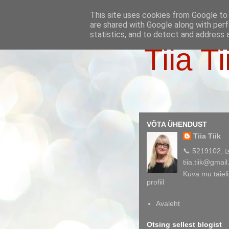
This site uses cookies from Google to d
are shared with Google along with perf
statistics, and to detect and address 
Tiia Ti
VÕTA ÜHENDUST
Tiia Tiik
📞 5219102, 
tiia.tiik@gmai
Kuva mu täieli
profiil
Avaleht
Otsing sellest blogist