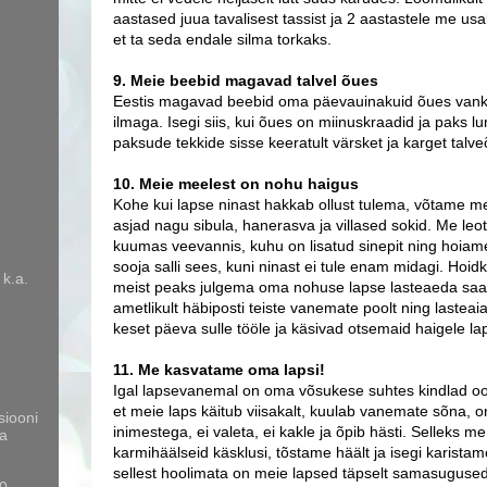
aastased juua tavalisest tassist ja 2 aastastele me us
et ta seda endale silma torkaks.
9. Meie beebid magavad talvel õues
Eestis magavad beebid oma päevauinakuid õues vankr
ilmaga. Isegi siis, kui õues on miinuskraadid ja paks l
paksude tekkide sisse keeratult värsket ja karget talv
10. Meie meelest on nohu haigus
Kohe kui lapse ninast hakkab ollust tulema, võtame me 
asjad nagu sibula, hanerasva ja villased sokid. Me le
kuumas veevannis, kuhu on lisatud sinepit ning hoiame
sooja salli sees, kuni ninast ei tule enam midagi. Hoidk
 k.a.
meist peaks julgema oma nohuse lapse lasteaeda saata
ametlikult häbiposti teiste vanemate poolt ning lasteai
keset päeva sulle tööle ja käsivad otsemaid haigele lap
11. Me kasvatame oma lapsi!
Igal lapsevanemal on oma võsukese suhtes kindlad o
et meie laps käitub viisakalt, kuulab vanemate sõna, on
siooni
inimestega, ei valeta, ei kakle ja õpib hästi. Selleks 
a
karmihäälseid käsklusi, tõstame häält ja isegi karista
sellest hoolimata on meie lapsed täpselt samasugused