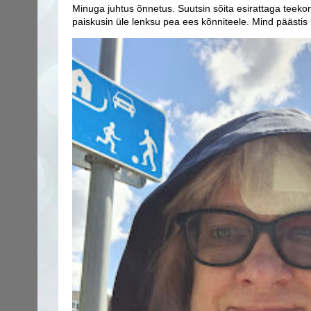
Minuga juhtus õnnetus. Suutsin sõita esirattaga teekon
paiskusin üle lenksu pea ees kõnniteele. Mind päästis