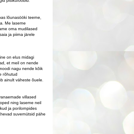
id pisikufoobid.
oas lõunasööki teeme,
a. Me laseme
jätame oma mudilased
aia ja piima järele
ine on elus midagi
ad, et meil on nende
moodi nagu nende kõik
e rõhutud
b ainult väheste õuele.
 vanaemade villased
joped ning laseme neil
kud ja porilompides
lähevad suvemütsid pähe