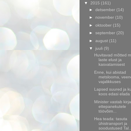
▼
2015
(161)
►
detsember
(14)
►
november
(10)
►
oktoober
(15)
►
september
(20)
►
august
(11)
▼
juuli
(9)
Huvitavad mõtted m
laste elust ja
kasvatamisest
Enne, kui abistad
metslooma, veen
vajalikkuses
Lapsed suured ja k
koos edasi elada
Minister vastab kirjal
ettepanekutele
töövõim...
Hea teada: tasuta
ühistransport ja
soodustused Tal..