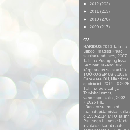
►
2012
(202)
►
2011
(213)
►
2010
(270)
►
2009
(217)
CV
HARIDUS
2013 Tallinna
Ülikool, magistrikraad
sotsiaalteadustes; 2007
Tallinna Pedagoogilisse
Seminar, rakenduslik
kõrgharidus sotsiaaltöö.
TÖÖKOGEMUS
5.2026 -
CareMate OÜ, klienditoe
spetsialist; 2014 - 6.2025
Tallinna Sotsiaal- ja
Tervishoiuamet,
vanemspetsialist; 2002 -
7.2025 FIE
nõustamisteenused,
raamatupidamiskonsultat
d.1999-2014 MTÜ Tallinn
Puuetega Inimeste Koda,
invatakso koordinaator,