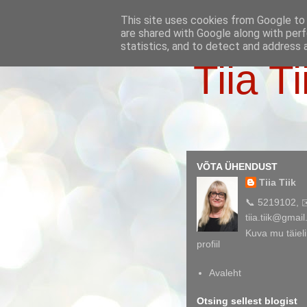
This site uses cookies from Google to d
are shared with Google along with perf
statistics, and to detect and address 
Tiia Ti
VÕTA ÜHENDUST
Tiia Tiik
📞 5219102, 
tiia.tiik@gmai
Kuva mu täieli
profiil
Avaleht
Otsing sellest blogist