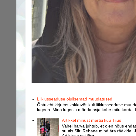
Liiklusseaduse olulisemad muudatused
Õhtuleht kirjutas kokkuvõtlikult liiklusseaduse muud
lugeda. Mina lugesin mõnda asja kohe mitu korda. 
Artikkel minust märtsi kuu Tiius
Vahel harva juhtub, et olen nõus endast
suutis Siiri Rebane mind ära rääkida. J
Artiklisse sai järg...