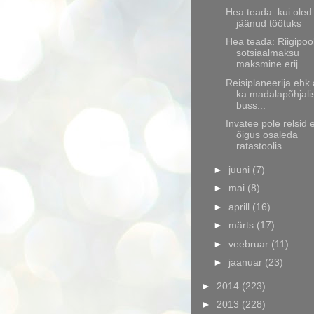
Hea teada: kui oled
jäänud töötuks
Hea teada: Riigipoo
sotsiaalmaksu
maksmine erij...
Reisiplaneerija ehk 
ka madalapõhjali
buss...
Invatee pole relsid 
õigus osaleda
ratastoolis
►
juuni
(7)
►
mai
(8)
►
aprill
(16)
►
märts
(17)
►
veebruar
(11)
►
jaanuar
(23)
►
2014
(223)
►
2013
(228)