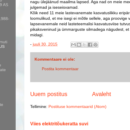
10
nagu ülejäänud maailma lapsed. Aga nad on meie mee
9 AS
julgemad ja iseseisvamad.
Kõik need 11 meie lastevanemate kasvatuslikku eripär
loomulikud, et me isegi ei mõtle sellele, aga proovige
 1988-
lapsevanemale neid lasteteemalisi kasvatusviise tutvu
pikaksveninud ja ümmarguste silmadega nägudest, et po
midagi.
amuti
-
juuli 30, 2015
US
Kommentaare ei ole:
e
Postita kommentaar
ate
Uuem postitus
Avaleht
te
Tellimine:
Postituse kommentaarid (Atom)
Viies elektritõukeratta suvi