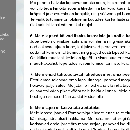
Me peame halvaks lapsevanemaks seda, kes annab om
või viib teda kiirtoitu sööma tihedamini kui kord kuus. 
krõpsud ja coca-cola on kahjulik, ning söövad igal hom
lse
Tervislik toitumine on oluline nii kodudes kui ka lastea
ülekaalulisi lapsi vähem, kui mujal.
abiks
6. Meie lapsed käivad lisaks lasteaiale ja koolile 
ste
Juba beebisid viiakse laulma ja võimlema ning visatakse
nad oskavad ujuda kohe, kui jaksavad pead vee peal 
ehk
seda rohkem on tal trenne, ning paljud eesti lapsed kä
On küllalt mudilasi, kellel on iga õhtu sisustatud erinev
muusikakoolist, lõpetades iluvõimlemise, tennise, ker
7. Meie emad tähtsustavad lähedussuhet oma be
Eesti emad toidavad oma lapsi rinnaga, panevad mag
hoiavad palju süles. Me jätame neid vähe üksinda tup
elusaastal väga pikalt võõrastele hoida ei anna. Me
beebiga esimesed 1.5 aastat kodus olla.
8. Meie lapsi ei kasvatata abituteks
Meie lapsed jätavad Pampersiga hüvasti enne teist elu
käimisega ideaalselt hakkama. Me eeldame, et isegi 
koristavad enda järelt ära mänguasjad, panevad ise rii
mitte ei vedele neljaselt lutt suus kärudes. Loomulikul