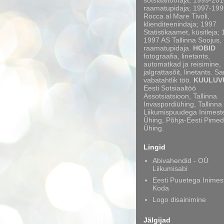
sotsiaaltöötaja, 1999-20
raamatupidaja; 1997-199
Rocca al Mare Tivoli,
klienditeenindaja; 1997
Statistikaamet, küsitleja;
1997 AS Tallinna Soojus,
raamatupidaja.
HOBID
fotograafia, linetants,
automatkad ja reisimine,
jalgrattasõit, linetants. S
vabatahtlik töö.
KUULUV
Eesti Sotsiaaltöö
Assotsiatsioon, Tallinna
Invaspordiühing, Tallinna
Liikumispuudega Inimest
Ühing, Põhja-Eesti Pimed
Ühing.
Lingid
Abivahendid - OÜ
Liikumisabi
Eesti Puuetega Inimes
Koda
Logo disainimine
Jälgijad