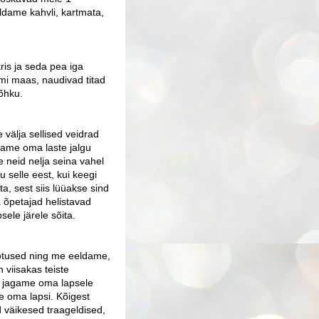
aldame kahvli, kartmata,
is ja seda pea iga
umi maas, naudivad titad
eõhku.
välja sellised veidrad
otame oma laste jalgu
 neid nelja seina vahel
u selle eest, kui keegi
, sest siis lüüakse sind
a õpetajad helistavad
sele järele sõita.
otused ning me eeldame,
 viisakas teiste
me jagame oma lapsele
me oma lapsi. Kõigest
 väikesed traageldised,