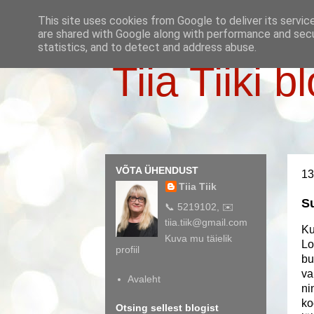
This site uses cookies from Google to deliver its servic
are shared with Google along with performance and secur
statistics, and to detect and address abuse.
Tiia Tiiki b
VÕTA ÜHENDUST
13
Tiia Tiik
S
📞 5219102, ✉️
tiia.tiik@gmail.com
Ku
Kuva mu täielik
Lo
profiil
bu
va
Avaleht
ni
ko
Otsing sellest blogist