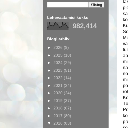
lä
pi
sa
Lehevaatamisi kokku
kö
982,414
Ku
Se
Mu
Blogi arhiiv
va
►
2026
(9)
tu
►
2025
(18)
ap
mi
►
2024
(29)
nä
►
2023
(51)
no
►
2022
(14)
mi
►
2021
(24)
po
ro
►
2020
(24)
Kõ
►
2019
(37)
Tö
►
2018
(67)
Pe
ko
►
2017
(80)
pr
▼
2016
(83)
se