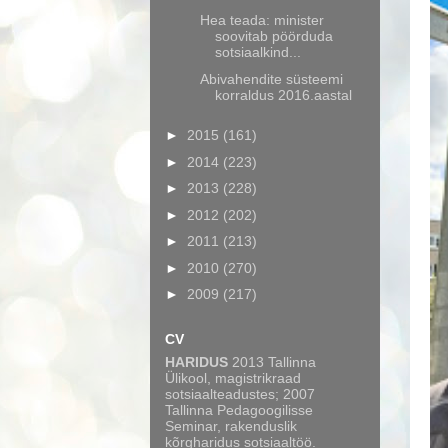
Hea teada: minister
soovitab pöörduda
sotsiaalkind...
Abivahendite süsteemi
korraldus 2016.aastal
►
2015
(161)
►
2014
(223)
►
2013
(228)
►
2012
(202)
►
2011
(213)
►
2010
(270)
►
2009
(217)
CV
HARIDUS
2013 Tallinna
Ülikool, magistrikraad
sotsiaalteadustes; 2007
Tallinna Pedagoogilisse
Seminar, rakenduslik
kõrgharidus sotsiaaltöö.