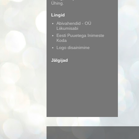
Ühing.
Lingid
Abivahendid - OÜ
Liikumisabi
Eesti Puuetega Inimeste
Koda
Logo disainimine
Jälgijad