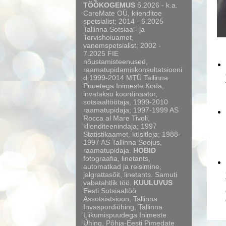
TÖÖKOGEMUS
5.2026 - k.a.
CareMate OÜ, klienditoe
spetsialist; 2014 - 6.2025
Tallinna Sotsiaal- ja
Tervishoiuamet,
vanemspetsialist; 2002 -
7.2025 FIE
nõustamisteenused,
raamatupidamiskonsultatsiooni
d.1999-2014 MTÜ Tallinna
Puuetega Inimeste Koda,
invatakso koordinaator,
sotsiaaltöötaja, 1999-2010
raamatupidaja; 1997-1999 AS
Rocca al Mare Tivoli,
klienditeenindaja; 1997
Statistikaamet, küsitleja; 1988-
1997 AS Tallinna Soojus,
raamatupidaja.
HOBID
fotograafia, linetants,
automatkad ja reisimine,
jalgrattasõit, linetants. Samuti
vabatahtlik töö.
KUULUVUS
Eesti Sotsiaaltöö
Assotsiatsioon, Tallinna
Invaspordiühing, Tallinna
Liikumispuudega Inimeste
Ühing, Põhja-Eesti Pimedate