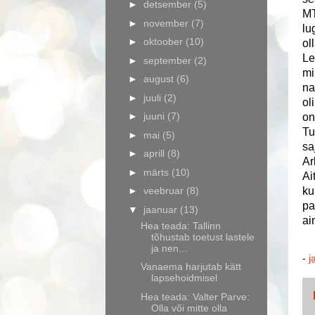
►
detsember
(5)
MT
►
november
(7)
lu
►
oktoober
(10)
ol
Le
►
september
(2)
mi
►
august
(6)
na
►
juuli
(2)
ol
►
juuni
(7)
on
Tu
►
mai
(5)
sa
►
aprill
(8)
Ar
►
märts
(10)
Ai
►
veebruar
(8)
ku
pa
▼
jaanuar
(13)
ai
Hea teada: Tallinn
tõhustab toetust lastele
ja nen...
-
j
Vanaema harjutab kätt
lapsehoidmisel
Hea teada: Valter Parve:
Olla või mitte olla