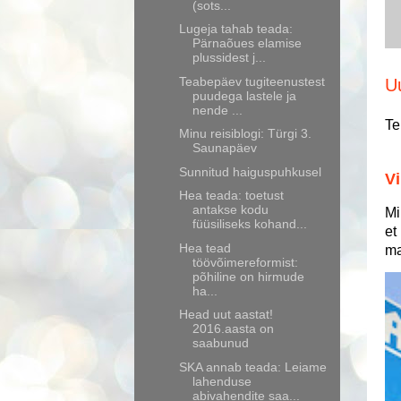
(sots...
Lugeja tahab teada:
Pärnaõues elamise
plussidest j...
Teabepäev tugiteenustest
U
puudega lastele ja
nende ...
Te
Minu reisiblogi: Türgi 3.
Saunapäev
Sunnitud haiguspuhkusel
Vi
Hea teada: toetust
antakse kodu
Mi
füüsiliseks kohand...
et
Hea tead
ma
töövõimereformist:
põhiline on hirmude
ha...
Head uut aastat!
2016.aasta on
saabunud
SKA annab teada: Leiame
lahenduse
abivahendite saa...