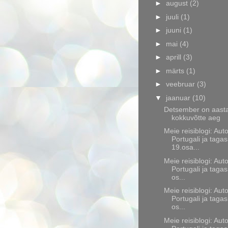
►
august
(2)
►
juuli
(1)
►
juuni
(1)
►
mai
(4)
►
aprill
(3)
►
märts
(1)
►
veebruar
(3)
▼
jaanuar
(10)
Detsember on aast
kokkuvõtte aeg
Meie reisiblogi: Aut
Portugali ja tagas
19.osa...
Meie reisiblogi: Aut
Portugali ja tagas
os...
Meie reisiblogi: Aut
Portugali ja tagas
os...
Meie reisiblogi: Aut