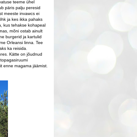
Peatuse teeme ühel
ub päris palju peresid
est meeste invawcs ei
õhk ja kes ikka pahaks
a, kus tehakse kohapeal
stmas, mõni ostab ainult
e burgerid ja kartulid
me Orleansi linna. Tee
ks ka reisida.
uures. Kätte on jõudnud
utopagasiruumi
rit enne magama jäämist.