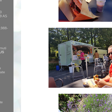
a
10
9 AS
 1988-
amuti
US
e
ate
te