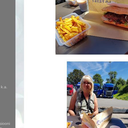
 k.a.
siooni