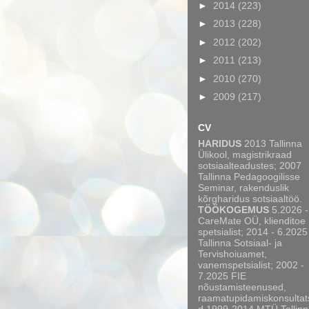
►
2014
(223)
►
2013
(228)
►
2012
(202)
►
2011
(213)
►
2010
(270)
►
2009
(217)
CV
HARIDUS
2013 Tallinna
Ülikool, magistrikraad
sotsiaalteadustes; 2007
Tallinna Pedagoogilisse
Seminar, rakenduslik
kõrgharidus sotsiaaltöö.
TÖÖKOGEMUS
5.2026 -
CareMate OÜ, klienditoe
spetsialist; 2014 - 6.2025
Tallinna Sotsiaal- ja
Tervishoiuamet,
vanemspetsialist; 2002 -
7.2025 FIE
nõustamisteenused,
raamatupidamiskonsultat