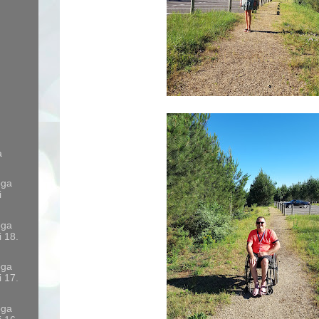
a
oga
i
oga
i 18.
oga
i 17.
oga