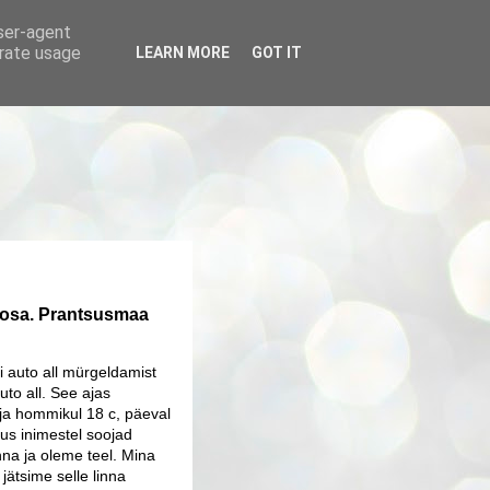
user-agent
erate usage
LEARN MORE
GOT IT
5. osa. Prantsusmaa
i auto all mürgeldamist
auto all. See ajas
ja hommikul 18 c, päeval
kus inimestel soojad
inna ja oleme teel. Mina
 jätsime selle linna