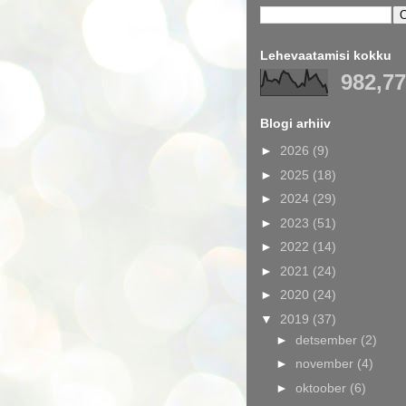
Lehevaatamisi kokku
982,7
Blogi arhiiv
►
2026
(9)
►
2025
(18)
►
2024
(29)
►
2023
(51)
►
2022
(14)
►
2021
(24)
►
2020
(24)
▼
2019
(37)
►
detsember
(2)
►
november
(4)
►
oktoober
(6)