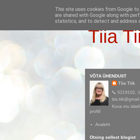
This site uses cookies from Google to d
are shared with Google along with perf
statistics, and to detect and address 
Tiia Ti
VÕTA ÜHENDUST
Tiia Tiik
📞 5219102, 
tiia.tiik@gmai
Kuva mu täieli
profiil
Avaleht
Otsing sellest blogist