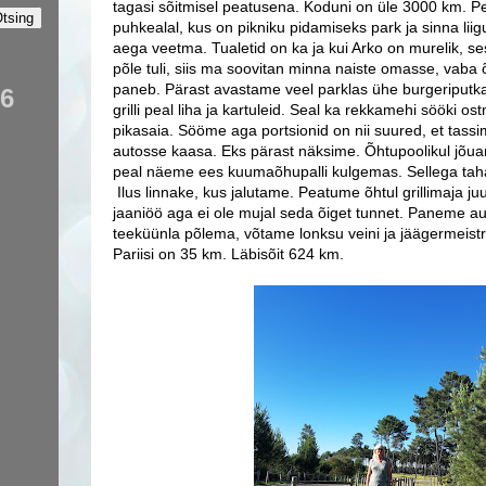
tagasi sõitmisel peatusena. Koduni on üle 3000 km. 
puhkealal, kus on pikniku pidamiseks park ja sinna liig
aega veetma. Tualetid on ka ja kui Arko on murelik, s
põle tuli, siis ma soovitan minna naiste omasse, vaba 
paneb. Pärast avastame veel parklas ühe burgeriputk
76
grilli peal liha ja kartuleid. Seal ka rekkamehi sööki o
pikasaia. Sööme aga portsionid on nii suured, et tassim
autosse kaasa. Eks pärast näksime. Õhtupoolikul jõua
peal näeme ees kuumaõhupalli kulgemas. Sellega taha
Ilus linnake, kus jalutame. Peatume õhtul grillimaja j
jaaniöö aga ei ole mujal seda õiget tunnet. Paneme a
teeküünla põlema, võtame lonksu veini ja jäägermeist
Pariisi on 35 km. Läbisõit 624 km.