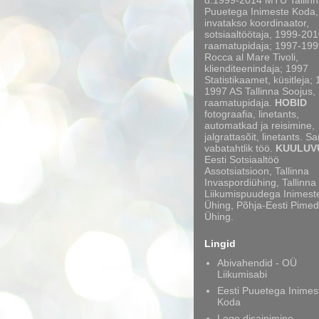
d.1999-2014 MTÜ Tallinn
Puuetega Inimeste Koda,
invatakso koordinaator,
sotsiaaltöötaja, 1999-20
raamatupidaja; 1997-199
Rocca al Mare Tivoli,
klienditeenindaja; 1997
Statistikaamet, küsitleja;
1997 AS Tallinna Soojus,
raamatupidaja.
HOBID
fotograafia, linetants,
automatkad ja reisimine,
jalgrattasõit, linetants. S
vabatahtlik töö.
KUULUV
Eesti Sotsiaaltöö
Assotsiatsioon, Tallinna
Invaspordiühing, Tallinna
Liikumispuudega Inimest
Ühing, Põhja-Eesti Pimed
Ühing.
Lingid
Abivahendid - OÜ
Liikumisabi
Eesti Puuetega Inimes
Koda
Logo disainimine