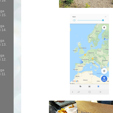
i 16.
oga
i 15.
oga
i 14.
oga
i 13.
oga
i 12.
oga
i 11.