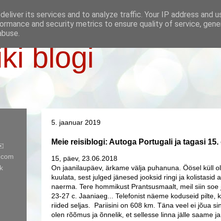
eliver its services and to analyze traffic. Your IP address and 
ormance and security metrics to ensure quality of service, gen
abuse.
iki blogi
5. jaanuar 2019
Meie reisiblogi: Autoga Portugali ja tagasi 1
✉️
l.com
15, päev, 23.06.2018
k
On jaanilaupäev, ärkame välja puhanuna. Öösel küll ol
kuulata, sest julged jänesed jooksid ringi ja kolistasid 
naerma. Tere hommikust Prantsusmaalt, meil siin soe 
23-27 c. Jaaniaeg... Telefonist näeme koduseid pilte, 
riided seljas. Pariisini on 608 km. Täna veel ei jõua s
olen rõõmus ja õnnelik, et sellesse linna jälle saame ja