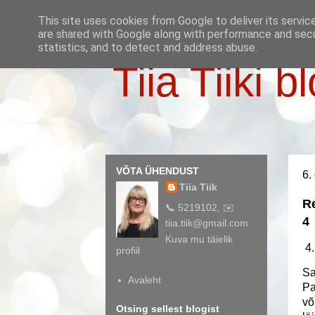
This site uses cookies from Google to deliver its servic
are shared with Google along with performance and secur
statistics, and to detect and address abuse.
Tiia Tiiki b
VÕTA ÜHENDUST
6.
Tiia Tiik
R
📞 5219102, ✉️
4
tiia.tiik@gmail.com
Kuva mu täielik
4.
profiil
Sa
Avaleht
Pa
võ
Otsing sellest blogist