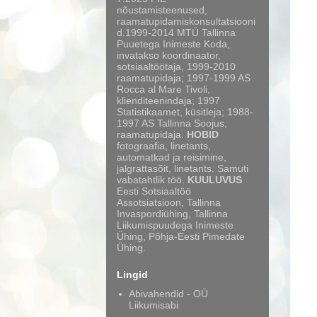
nõustamisteenused,
raamatupidamiskonsultatsiooni
d.1999-2014 MTÜ Tallinna
Puuetega Inimeste Koda,
invatakso koordinaator,
sotsiaaltöötaja, 1999-2010
raamatupidaja; 1997-1999 AS
Rocca al Mare Tivoli,
klienditeenindaja; 1997
Statistikaamet, küsitleja; 1988-
1997 AS Tallinna Soojus,
raamatupidaja.
HOBID
fotograafia, linetants,
automatkad ja reisimine,
jalgrattasõit, linetants. Samuti
vabatahtlik töö.
KUULUVUS
Eesti Sotsiaaltöö
Assotsiatsioon, Tallinna
Invaspordiühing, Tallinna
Liikumispuudega Inimeste
Ühing, Põhja-Eesti Pimedate
Ühing.
Lingid
Abivahendid - OÜ
Liikumisabi