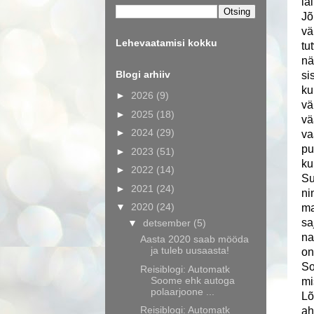
lä
Jõ
vä
Lehevaatamisi kokku
tu
nä
Blogi arhiiv
si
ku
►
2026
(9)
vä
►
2025
(18)
vä
►
2024
(29)
va
pu
►
2023
(51)
ku
►
2022
(14)
Su
►
2021
(24)
ni
▼
2020
(24)
ma
sa
▼
detsember
(5)
na
Aasta 2020 saab mööda
ja tuleb uusaasta!
on
So
Reisiblogi: Automatk
Soome ehk autoga
mi
polaarjoone ...
Lõ
Reisiblogi: Automatk
ah