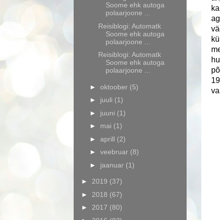
Soome ehk autoga
ka
polaarjoone ...
ag
Reisiblogi: Automatk
vä
Soome ehk autoga
kü
polaarjoone ...
me
Reisiblogi: Automatk
hu
Soome ehk autoga
põ
polaarjoone ...
19
►
oktoober
(5)
va
►
juuli
(1)
►
juuni
(1)
►
mai
(1)
►
aprill
(2)
►
veebruar
(8)
►
jaanuar
(1)
►
2019
(37)
►
2018
(67)
►
2017
(80)