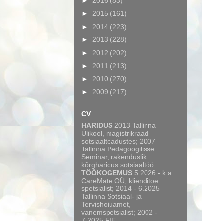
►
2016
(83)
►
2015
(161)
►
2014
(223)
►
2013
(228)
►
2012
(202)
►
2011
(213)
►
2010
(270)
►
2009
(217)
CV
HARIDUS
2013 Tallinna
Ülikool, magistrikraad
sotsiaalteadustes; 2007
Tallinna Pedagoogilisse
Seminar, rakenduslik
kõrgharidus sotsiaaltöö.
TÖÖKOGEMUS
5.2026 - k.a.
CareMate OÜ, klienditoe
spetsialist; 2014 - 6.2025
Tallinna Sotsiaal- ja
Tervishoiuamet,
vanemspetsialist; 2002 -
7.2025 FIE