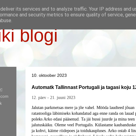
eliver its services and to analyze traffic. Your IP address and 
ormance and security metrics to ensure quality of service, gen
abuse.
iki blogi
10. oktoober 2023
Automatk Tallinnast Portugali ja tagasi koju 1
✉️
l.com
12. päev - 21. juuni 2023
k
Jalutan parkmetsas mere ja jõe vahel. Mööda laudteed jõuan 
ratastooliga läbimiseks kohandatud aga enne randa on lauad 
poleks Arko edasi pääsenud. Ta jäi bussi juurde ja mina te
jalutuskäiku. Oleme veel Portugalis. Külastame kaubanduske
ja kohvi, käime riidepoes ja toidukaupluses. Arko ostab 4 lin