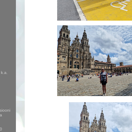
 k.a.
siooni
a
10