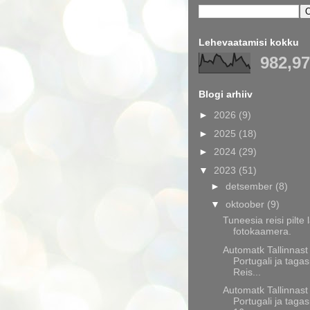
Lehevaatamisi kokku
982,9
Blogi arhiiv
►
2026
(9)
►
2025
(18)
►
2024
(29)
▼
2023
(51)
►
detsember
(8)
▼
oktoober
(9)
Tuneesia reisi pilte 
fotokaamera.
Automatk Tallinnast
Portugali ja tagas
Reis...
Automatk Tallinnast
Portugali ja tagas