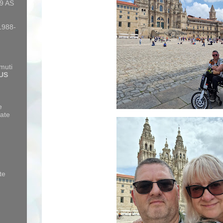
9 AS
 1988-
amuti
US
e
ate
te