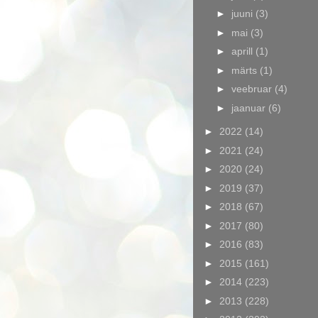
►
juuni
(3)
►
mai
(3)
►
aprill
(1)
►
märts
(1)
►
veebruar
(4)
►
jaanuar
(6)
►
2022
(14)
►
2021
(24)
►
2020
(24)
►
2019
(37)
►
2018
(67)
►
2017
(80)
►
2016
(83)
►
2015
(161)
►
2014
(223)
►
2013
(228)