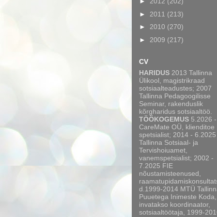
►
2012
(202)
►
2011
(213)
►
2010
(270)
►
2009
(217)
CV
HARIDUS
2013 Tallinna
Ülikool, magistrikraad
sotsiaalteadustes; 2007
Tallinna Pedagoogilisse
Seminar, rakenduslik
kõrgharidus sotsiaaltöö.
TÖÖKOGEMUS
5.2026 -
CareMate OÜ, klienditoe
spetsialist; 2014 - 6.2025
Tallinna Sotsiaal- ja
Tervishoiuamet,
vanemspetsialist; 2002 -
7.2025 FIE
nõustamisteenused,
raamatupidamiskonsultat
d.1999-2014 MTÜ Tallinn
Puuetega Inimeste Koda,
invatakso koordinaator,
sotsiaaltöötaja, 1999-20