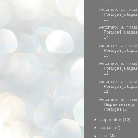
16
Automatk Tallinnast
Portugali ja tagas
15
Automatk Tallinnast
Portugali ja tagas
14
Automatk Tallinnast
Portugali ja tagas
13
Automatk Tallinnast
Portugali ja tagas
12
Automatk Tallinnast
Portugali ja tagas
11
Automatk Tallinnast
Hispaaniasse ja
Portugali 10
►
september
(10)
►
august
(2)
►
juuli
(4)