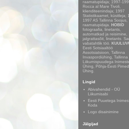
raamatupidaja; 1997-199
Rocca al Mare Tivoli,
klienditeenindaja; 1997
Statistikaamet, küsitleja;
1997 AS Tallinna Soojus,
raamatupidaja.
HOBID
fotograafia, linetants,
automatkad ja reisimine,
jalgrattasõit, linetants. S
vabatahtlik töö.
KUULUV
Eesti Sotsiaaltöö
Assotsiatsioon, Tallinna
Invaspordiühing, Tallinna
Liikumispuudega Inimest
Ühing, Põhja-Eesti Pimed
Ühing.
Lingid
Abivahendid - OÜ
Liikumisabi
Eesti Puuetega Inimes
Koda
Logo disainimine
Jälgijad