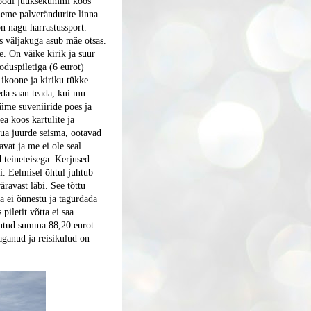
tmoodi juuksekummi koos
eme palverändurite linna.
n nagu harrastussport.
 väljakuga asub mäe otsas.
. On väike kirik ja suur
duspiletiga (6 eurot)
 ikoone ja kiriku tükke.
Seda saan teada, kui mu
äime suveniiride poes ja
a koos kartulite ja
aua juurde seisma, ootavad
avat ja me ei ole seal
 teineteisega. Kerjused
. Eelmisel õhtul juhtub
äravast läbi. See tõttu
da ei õnnestu ja tagurdada
piletit võtta ei saa.
õutud summa 88,20 eurot.
maganud ja reisikulud on