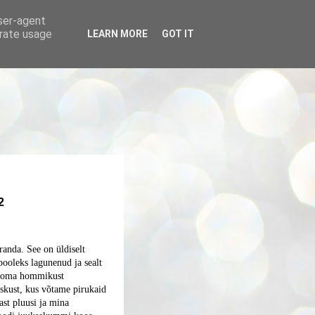
user-agent
erate usage
LEARN MORE
GOT IT
2
randa. See on üldiselt
pooleks lagunenud ja sealt
en oma hommikust
skust, kus võtame pirukaid
ast pluusi ja mina