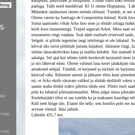
kampsuni, puuvillase ja siidipluusi. Liisale valin kaks teis
paelaga. Talle need meeldivad. Kl 11 oleme Hispaanias. Läh
Mõnedest ränduritest oleme mööda sõitnud. Tundub, et see o
Oleme varem ka Santiago de Compostelas käinud. Kirik koos
Sinna saamiseks võtab Arko hoo sisse ja sõidab rattaga mäkke
75
kirik koos muuseumiga. Trepid segavad Arkot. Mina saan soo
muuseumis ringi vaadata. Seal näeb osaliselt erinevaid saale,
Selgub, et piltide tegemine isegi telefoniga ei ole lubatud. 
kõrval üks turist pildistab jumala kujukesi. Jalutame ringi, k
sööme tänavakohvikus kana ja sealiha kebabit. See maitseb he
salatiga. Sel ajal kui sööme tuleb korduvalt kerjuseid meie l
ja siis lähevad edasi. Oleme valinud laua keset jalakäijate tän
ainukesed sööjad. Tundub, et kerjused ja turistid on harjunud
küsivad raha. Kõnnime autoni ja jätkame sõitu kuni pimedani
nii, et Arko eksib väravate valikul ja sõidab ekslikult valest v
saame maha sõidul trahvi piletita sõidu eest. Piletit meil saa
pole ka lubatud piletiautomaadini. Mina jalgsi sinna jalutades 
läbi
Keelebarjääri tõttu ei saa vaielda ka ja maksame kaardiga n
Küll teeb hinge täis. Elame üle selle, sest hotellis pole me 
arvesse võetud. Ikka juhtub.
i koju.
Läbisõit 431,7 km.
i koju