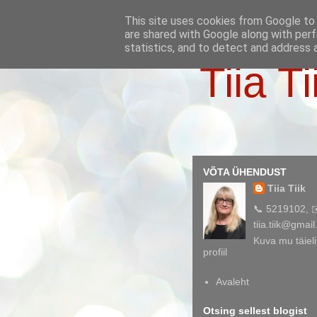
This site uses cookies from Google to d
are shared with Google along with perf
statistics, and to detect and address 
Tiia Ti
VÕTA ÜHENDUST
Tiia Tiik
📞 5219102, 
tiia.tiik@gmai
Kuva mu täieli
profiil
Avaleht
Otsing sellest blogist