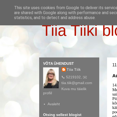
This site uses cookies from Google to deliver its servic
are shared with Google along with performance and secur
statistics, and to detect and address abuse.
Tiia Tiiki b
VÕTA ÜHENDUST
11
Tiia Tiik
Au
📞 5219102, ✉️
tiia.tiik@gmail.com
14
Kuva mu täielik
Me
profiil
sai
Pi
kõ
Avaleht
kä
po
Otsing sellest blogist
ed