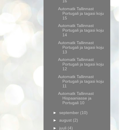
16
Automatk Tallinnast
Portugali ja tagasi koju
15
Automatk Tallinnast
Portugali ja tagasi koju
14
Automatk Tallinnast
Portugali ja tagasi koju
13
Automatk Tallinnast
Portugali ja tagasi koju
12
Automatk Tallinnast
Portugali ja tagasi koju
11
Automatk Tallinnast
Hispaaniasse ja
Portugali 10
►
september
(10)
►
august
(2)
►
juuli
(4)