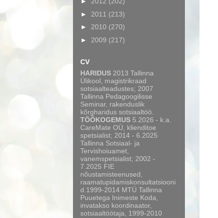
►
2012
(202)
►
2011
(213)
►
2010
(270)
►
2009
(217)
CV
HARIDUS
2013 Tallinna
Ülikool, magistrikraad
sotsiaalteadustes; 2007
Tallinna Pedagoogilisse
Seminar, rakenduslik
kõrgharidus sotsiaaltöö.
TÖÖKOGEMUS
5.2026 - k.a.
CareMate OÜ, klienditoe
spetsialist; 2014 - 6.2025
Tallinna Sotsiaal- ja
Tervishoiuamet,
vanemspetsialist; 2002 -
7.2025 FIE
nõustamisteenused,
raamatupidamiskonsultatsiooni
d.1999-2014 MTÜ Tallinna
Puuetega Inimeste Koda,
invatakso koordinaator,
sotsiaaltöötaja, 1999-2010