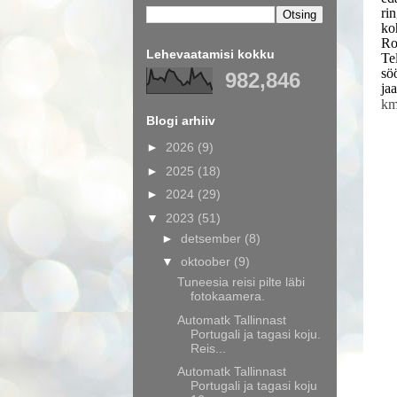
ri
ko
Ro
Lehevaatamisi kokku
Te
sö
982,846
ja
km
Blogi arhiiv
►
2026
(9)
►
2025
(18)
►
2024
(29)
▼
2023
(51)
►
detsember
(8)
▼
oktoober
(9)
Tuneesia reisi pilte läbi
fotokaamera.
Automatk Tallinnast
Portugali ja tagasi koju.
Reis...
Automatk Tallinnast
Portugali ja tagasi koju