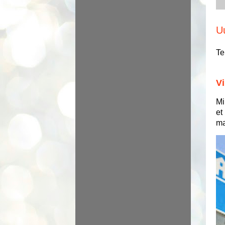
U
Te
Vi
Mi
et
ma