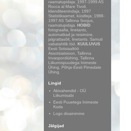
raamatupidaja; 1997-1999 AS
Rocca al Mare Tivoli,
klienditeenindaja; 1997
Statistikaamet, küsitleja; 1988-
1997 AS Tallinna Soojus,
raamatupidaja.
HOBID
fotograafia, linetants,
automatkad ja reisimine,
jalgrattasõit, linetants. Samuti
vabatahtlik töö.
KUULUVUS
Eesti Sotsiaaltöö
Assotsiatsioon, Tallinna
Invaspordiühing, Tallinna
Liikumispuudega Inimeste
Ühing, Põhja-Eesti Pimedate
Ühing.
Lingid
Abivahendid - OÜ
Liikumisabi
Eesti Puuetega Inimeste
Koda
Logo disainimine
Jälgijad