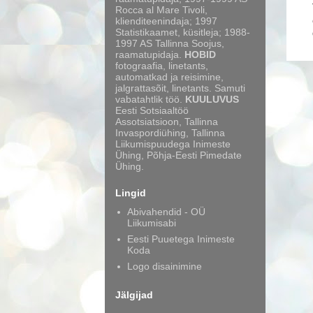
Rocca al Mare Tivoli,
klienditeenindaja; 1997
Statistikaamet, küsitleja; 1988-
1997 AS Tallinna Soojus,
raamatupidaja.
HOBID
fotograafia, linetants,
automatkad ja reisimine,
jalgrattasõit, linetants. Samuti
vabatahtlik töö.
KUULUVUS
Eesti Sotsiaaltöö
Assotsiatsioon, Tallinna
Invaspordiühing, Tallinna
Liikumispuudega Inimeste
Ühing, Põhja-Eesti Pimedate
Ühing.
Lingid
Abivahendid - OÜ
Liikumisabi
Eesti Puuetega Inimeste
Koda
Logo disainimine
Jälgijad