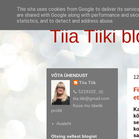
This site uses cookies from Google to deliver its servic
are shared with Google along with performance and secur
statistics, and to detect and address abuse.
Tiia Tiiki b
VÕTA ÜHENDUST
12
Tiia Tiik
F
📞 5219102, ✉️
e
tiia.tiik@gmail.com
Kuva mu täielik
Ka
profiil
kõ
se
Avaleht
ko
sa
Otsing sellest blogist