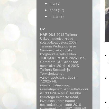
►
mai
(8)
►
aprill
(17)
►
märts
(9)
CV
HARIDUS
2013 Tallinna
Ülikool, magistrikraad
sotsiaalteadustes; 2007
Tallinna Pedagoogilisse
Seminar, rakenduslik
kõrgharidus sotsiaaltöö.
TÖÖKOGEMUS
5.2026 - k.a.
CareMate OÜ, klienditoe
spetsialist; 2014 - 6.2025
Tallinna Sotsiaal- ja
Tervishoiuamet,
vanemspetsialist; 2002 -
7.2025 FIE
nõustamisteenused,
raamatupidamiskonsultatsiooni
d.1999-2014 MTÜ Tallinna
Puuetega Inimeste Koda,
invatakso koordinaator,
sotsiaaltöötaja, 1999-2010
raamatupidaja; 1997-1999 AS