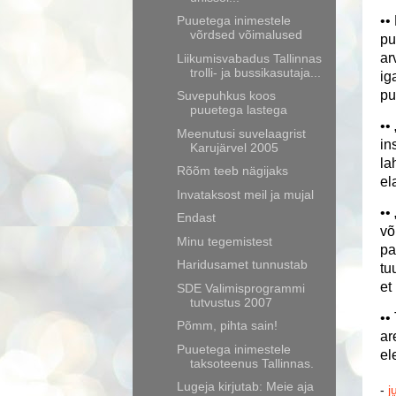
Puuetega inimestele
••
võrdsed võimalused
pu
ar
Liikumisvabadus Tallinnas
trolli- ja bussikasutaja...
ig
pu
Suvepuhkus koos
puuetega lastega
••
Meenutusi suvelaagrist
in
Karujärvel 2005
la
Rõõm teeb nägijaks
el
Invataksost meil ja mujal
••
Endast
võ
Minu tegemistest
pa
Haridusamet tunnustab
tu
et
SDE Valimisprogrammi
tutvustus 2007
••
Põmm, pihta sain!
ar
Puuetega inimestele
el
taksoteenus Tallinnas.
Lugeja kirjutab: Meie aja
-
j