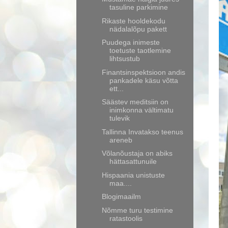
tasuline parkimine
Rikaste hooldekodu
nädalalõpu pakett
Puudega inimeste
toetuste taotlemine
lihtsustub
Finantsinspektsioon andis
pankadele käsu võtta
ett...
Säästev meditsiin on
inimkonna vältimatu
tulevik
Tallinna Invatakso teenus
areneb
Võlanõustaja on abiks
hättasattunuile
Hispaania unistuste
maa....
Blogimaailm
Nõmme turu testimine
ratastoolis