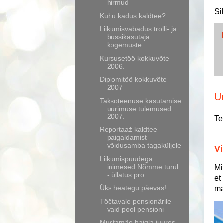
hirmud
Si
Kuhu kadus kaldtee?
Liikumisvabadus trolli- ja
bussikasutaja
kogemuste...
Kursusetöö kokkuvõte
2006.
Diplomitöö kokkuvõte
2007
U
Taksoteenuse kasutamise
uurimuse tulemused
2007.
Te
Reportaaž kaldtee
paigaldamist
võidusamba tagaküljele
Vi
Liikumispuudega
inimesed Nõmme turul
Mi
- üllatus pro...
et
Üks heategu päevas!
ma
Töötavale pensionärile
vaid pool pensioni
Mustamäe haigla juures