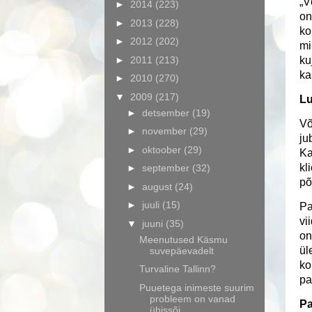
„V
►
2014
(223)
on
►
2013
(228)
ko
►
2012
(202)
mi
►
2011
(213)
ku
ka
►
2010
(270)
▼
2009
(217)
L
►
detsember
(19)
Võ
►
november
(29)
ju
►
oktoober
(29)
Ka
kl
►
september
(32)
põ
►
august
(24)
►
juuli
(15)
Pa
vi
▼
juuni
(35)
on
Meenutused Käsmu
ül
suvepäevadelt
ko
Turvaline Tallinn?
pa
Puuetega inimeste suurim
probleem on vanad
Pa
ühissõi...