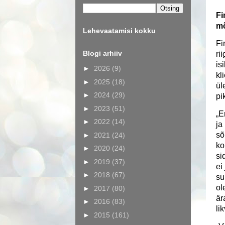
Fi
mõ
Lehevaatamisi kokku
Fi
Blogi arhiiv
ri
is
►
2026
(9)
kl
►
2025
(18)
ül
►
2024
(29)
pi
►
2023
(51)
„E
►
2022
(14)
ja
sõ
►
2021
(24)
ko
►
2020
(24)
si
►
2019
(37)
ei
►
2018
(67)
su
ol
►
2017
(80)
är
►
2016
(83)
li
►
2015
(161)