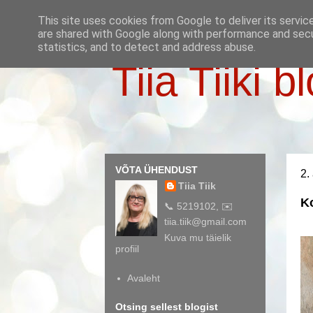
This site uses cookies from Google to deliver its servic
are shared with Google along with performance and secur
statistics, and to detect and address abuse.
Tiia Tiiki b
VÕTA ÜHENDUST
2.
Tiia Tiik
Ko
📞 5219102, ✉️
tiia.tiik@gmail.com
Kuva mu täielik
profiil
Avaleht
Otsing sellest blogist