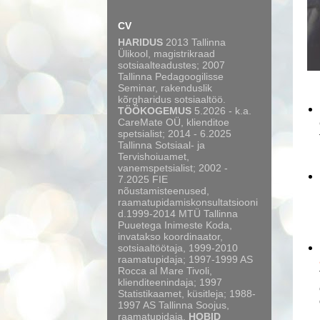
CV
HARIDUS
2013 Tallinna
Ülikool, magistrikraad
sotsiaalteadustes; 2007
Tallinna Pedagoogilisse
Seminar, rakenduslik
kõrgharidus sotsiaaltöö.
TÖÖKOGEMUS
5.2026 - k.a.
CareMate OÜ, klienditoe
spetsialist; 2014 - 6.2025
Tallinna Sotsiaal- ja
Tervishoiuamet,
vanemspetsialist; 2002 -
7.2025 FIE
nõustamisteenused,
raamatupidamiskonsultatsiooni
d.1999-2014 MTÜ Tallinna
Puuetega Inimeste Koda,
invatakso koordinaator,
sotsiaaltöötaja, 1999-2010
raamatupidaja; 1997-1999 AS
Rocca al Mare Tivoli,
klienditeenindaja; 1997
Statistikaamet, küsitleja; 1988-
1997 AS Tallinna Soojus,
raamatupidaja.
HOBID