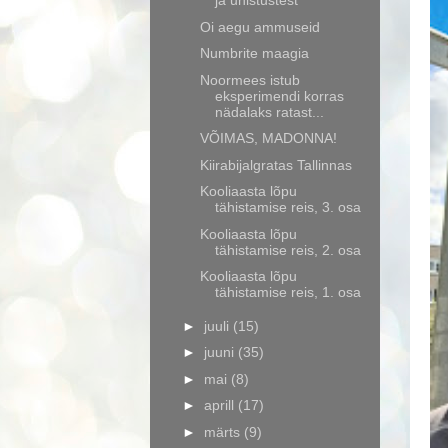
ja unistustest
Oi aegu ammuseid
Numbrite maagia
Noormees istub
eksperimendi korras
nädalaks ratast...
VÕIMAS, MADONNA!
Kiirabijalgratas Tallinnas
Kooliaasta lõpu
tähistamise reis, 3. osa
Kooliaasta lõpu
tähistamise reis, 2. osa
Kooliaasta lõpu
tähistamise reis, 1. osa
►
juuli
(15)
►
juuni
(35)
►
mai
(8)
►
aprill
(17)
►
märts
(9)