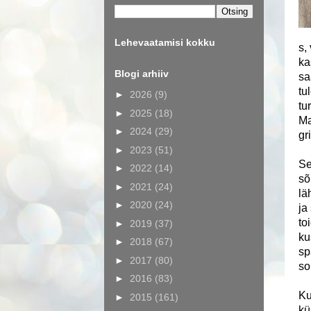
Lehevaatamisi kokku
s,
ka
Blogi arhiiv
sa
tu
►
2026
(9)
tu
►
2025
(18)
Ma
►
2024
(29)
gr
►
2023
(51)
Se
►
2022
(14)
sõ
►
2021
(24)
lä
►
2020
(24)
ja
to
►
2019
(37)
ku
►
2018
(67)
sp
►
2017
(80)
so
►
2016
(83)
Ku
►
2015
(161)
kü