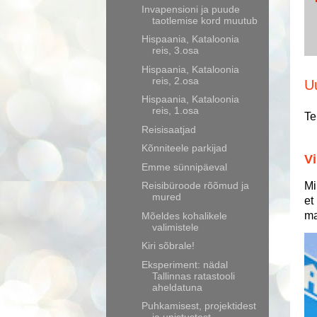
Invapensioni ja puude
taotlemise kord muutub
Hispaania, Kataloonia
reis, 3.osa
Hispaania, Kataloonia
reis, 2.osa
U
Hispaania, Kataloonia
reis, 1.osa
Te
Reisisaatjad
Kõnniteele parkijad
Vi
Emme sünnipäeval
Mi
Reisibüroode rõõmud ja
mured
et
ma
Mõeldes kohalikele
valimistele
Kiri sõbrale!
Eksperiment: nädal
Tallinnas ratastooli
aheldatuna
Puhkamisest, projektidest