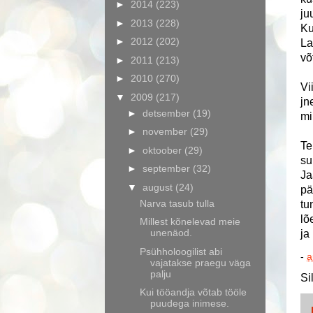
►
2014
(223)
ju
►
2013
(228)
Ku
►
2012
(202)
La
võ
►
2011
(213)
►
2010
(270)
Vi
▼
2009
(217)
jn
►
detsember
(19)
mi
►
november
(29)
Te
►
oktoober
(29)
su
►
september
(32)
Ja
▼
august
(24)
pä
Narva tasub tulla
tu
lõ
Millest kõnelevad meie
unenäod.
ja
Psühholoogilist abi
-
a
vajatakse praegu väga
palju
Si
Kui tööandja võtab tööle
puudega inimese.