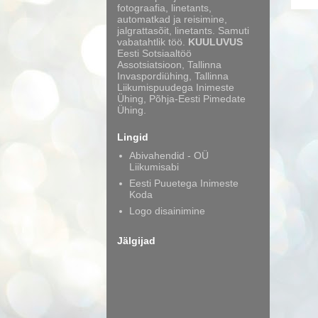
fotograafia, linetants,
automatkad ja reisimine,
jalgrattasõit, linetants. Samuti
vabatahtlik töö.
KUULUVUS
Eesti Sotsiaaltöö
Assotsiatsioon, Tallinna
Invaspordiühing, Tallinna
Liikumispuudega Inimeste
Ühing, Põhja-Eesti Pimedate
Ühing.
Lingid
Abivahendid - OÜ
Liikumisabi
Eesti Puuetega Inimeste
Koda
Logo disainimine
Jälgijad