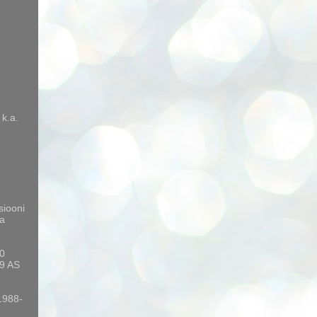
 k.a.
siooni
a
10
9 AS
 1988-