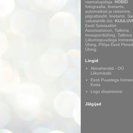
raamatupidaja.
HOBID
fotograafia, linetants,
automatkad ja reisimine,
jalgrattasõit, linetants. S
vabatahtlik töö.
KUULUV
Eesti Sotsiaaltöö
Assotsiatsioon, Tallinna
Invaspordiühing, Tallinna
Liikumispuudega Inimest
Ühing, Põhja-Eesti Pimed
Ühing.
Lingid
Abivahendid - OÜ
Liikumisabi
Eesti Puuetega Inimes
Koda
Logo disainimine
Jälgijad