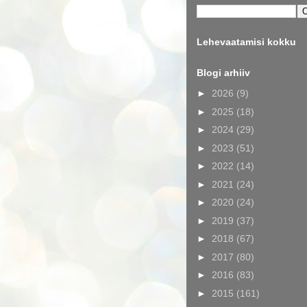
Lehevaatamisi kokku
Blogi arhiiv
►
2026
(9)
►
2025
(18)
►
2024
(29)
►
2023
(51)
►
2022
(14)
►
2021
(24)
►
2020
(24)
►
2019
(37)
►
2018
(67)
►
2017
(80)
►
2016
(83)
►
2015
(161)