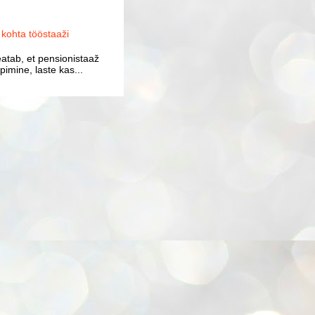
ohta tööstaaži
atab, et pensionistaaž
imine, laste kas...