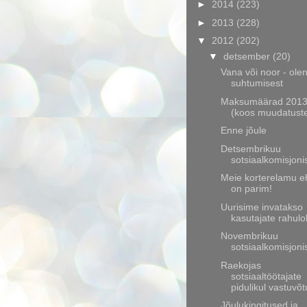
►
2014
(223)
►
2013
(228)
▼
2012
(202)
▼
detsember
(20)
Vana või noor - ole
suhtumisest
Maksumäärad 201
(koos muudatust
Enne jõule
Detsembrikuu
sotsiaalkomisjoni
Meie korterelamu eh
on parim!
Uurisime invatakso
kasutajate rahulo
Novembrikuu
sotsiaalkomisjoni
Raekojas
sotsiaaltöötajate
pidulikul vastuvõt
Jõulukingitused ja