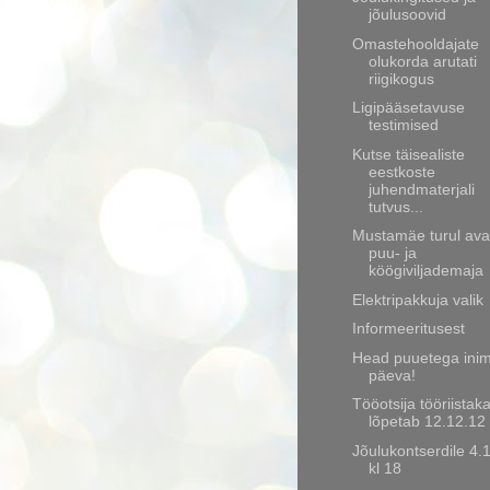
jõulusoovid
Omastehooldajate
olukorda arutati
riigikogus
Ligipääsetavuse
testimised
Kutse täisealiste
eestkoste
juhendmaterjali
tutvus...
Mustamäe turul ava
puu- ja
köögiviljademaja
Elektripakkuja valik
Informeeritusest
Head puuetega ini
päeva!
Tööotsija tööriistaka
lõpetab 12.12.12
Jõulukontserdile 4.
kl 18