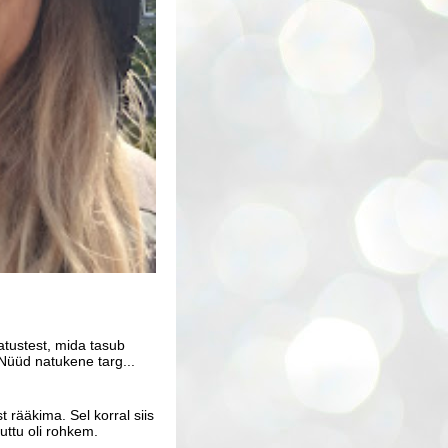
atustest, mida tasub
Nüüd natukene targ...
 rääkima. Sel korral siis
uttu oli rohkem.