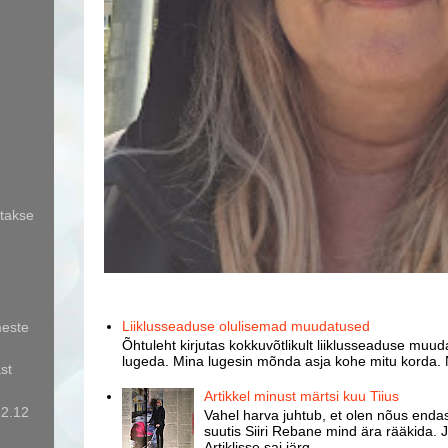
takse
Liiklusseaduse olulisemad muudatused
meste
Õhtuleht kirjutas kokkuvõtlikult liiklusseaduse muud
lugeda. Mina lugesin mõnda asja kohe mitu korda. 
st
Artikkel minust märtsi kuu Tiius
12.12
Vahel harva juhtub, et olen nõus endast
suutis Siiri Rebane mind ära rääkida. J
Artiklisse sai järg...