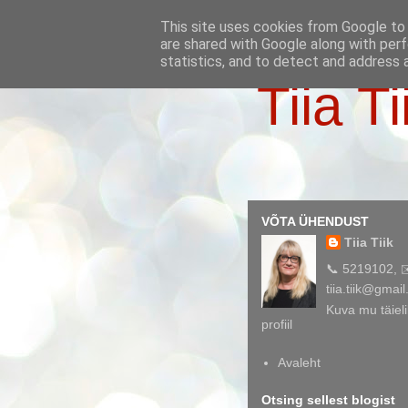
This site uses cookies from Google to d
are shared with Google along with perf
statistics, and to detect and address 
Tiia Ti
VÕTA ÜHENDUST
Tiia Tiik
📞 5219102, 
tiia.tiik@gmai
Kuva mu täieli
profiil
Avaleht
Otsing sellest blogist