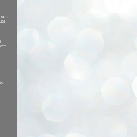
amuti
US
e
ate
te