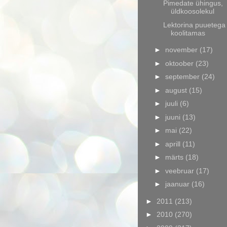
Pimedate ühingus,
üldkoosolekul
Lektorina puuetega 
koolitamas
►
november
(17)
►
oktoober
(23)
►
september
(24)
►
august
(15)
►
juuli
(6)
►
juuni
(13)
►
mai
(22)
►
aprill
(11)
►
märts
(18)
►
veebruar
(17)
►
jaanuar
(16)
►
2011
(213)
►
2010
(270)