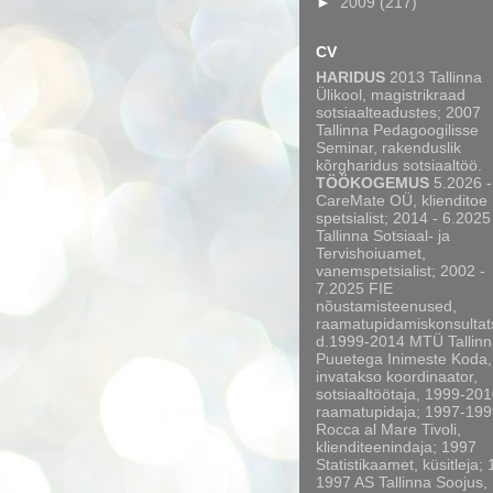
►
2009
(217)
CV
HARIDUS
2013 Tallinna
Ülikool, magistrikraad
sotsiaalteadustes; 2007
Tallinna Pedagoogilisse
Seminar, rakenduslik
kõrgharidus sotsiaaltöö.
TÖÖKOGEMUS
5.2026 -
CareMate OÜ, klienditoe
spetsialist; 2014 - 6.2025
Tallinna Sotsiaal- ja
Tervishoiuamet,
vanemspetsialist; 2002 -
7.2025 FIE
nõustamisteenused,
raamatupidamiskonsultat
d.1999-2014 MTÜ Tallinn
Puuetega Inimeste Koda,
invatakso koordinaator,
sotsiaaltöötaja, 1999-20
raamatupidaja; 1997-199
Rocca al Mare Tivoli,
klienditeenindaja; 1997
Statistikaamet, küsitleja;
1997 AS Tallinna Soojus,