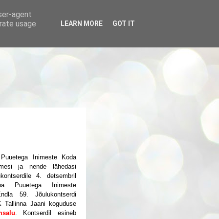
user-agent
erate usage
LEARN MORE
GOT IT
a Puuetega Inimeste Koda
mesi ja nende lähedasi
lukontserdile 4. detsembril
nna Puuetega Inimeste
ndla 59. Jõulukontserdi
 Tallinna Jaani koguduse
salu
. Kontserdil esineb