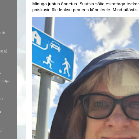
Minuga juhtus õnnetus. Suutsin sõita esirattaga teekon
paiskusin üle lenksu pea ees kõnniteele. Mind päästis
neb
3
ega)
s
itaja
lu
s
ul