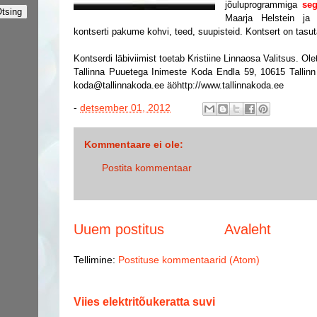
jõuluprogrammiga
se
Maarja Helstein ja
kontserti pakume kohvi, teed, suupisteid. Kontsert on tasut
Kontserdi läbiviimist toetab Kristiine Linnaosa Valitsus.
Ole
Tallinna Puuetega Inimeste Koda
Endla 59, 10615 Tallinn
koda@tallinnakoda.ee
äö
http://www.tallinnakoda.ee
-
detsember 01, 2012
Kommentaare ei ole:
Postita kommentaar
Uuem postitus
Avaleht
Tellimine:
Postituse kommentaarid (Atom)
Viies elektritõukeratta suvi