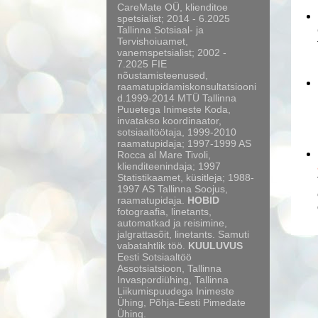
CareMate OÜ, klienditoe
spetsialist; 2014 - 6.2025
Tallinna Sotsiaal- ja
Tervishoiuamet,
vanemspetsialist; 2002 -
7.2025 FIE
nõustamisteenused,
raamatupidamiskonsultatsiooni
d.1999-2014 MTÜ Tallinna
Puuetega Inimeste Koda,
invatakso koordinaator,
sotsiaaltöötaja, 1999-2010
raamatupidaja; 1997-1999 AS
Rocca al Mare Tivoli,
klienditeenindaja; 1997
Statistikaamet, küsitleja; 1988-
1997 AS Tallinna Soojus,
raamatupidaja.
HOBID
fotograafia, linetants,
automatkad ja reisimine,
jalgrattasõit, linetants. Samuti
vabatahtlik töö.
KUULUVUS
Eesti Sotsiaaltöö
Assotsiatsioon, Tallinna
Invaspordiühing, Tallinna
Liikumispuudega Inimeste
Ühing, Põhja-Eesti Pimedate
Ühing.