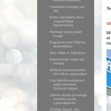
avati kõnekeskus
Linetantsu hooaeg sai
Te
läbi
Kutse sõpradele minu
magistriõppe
Vi
lõpetamisele
Hambad korda paari
Mi
kuuga
et
Kogupere peol Tallinna
ma
lauluväljakul
Arko võitis 3. ööjooksu!
Koosolekute nädal sai
mööda
Mõtteid loodusturismist
ehk Nõva rabamatkal
Uus töövõimesüsteem
aitab inimesed
tööturule tagasi
Lähme tasuta puuetega
inimeste peole
Lauluväljakule
Üheksa õigust, mis