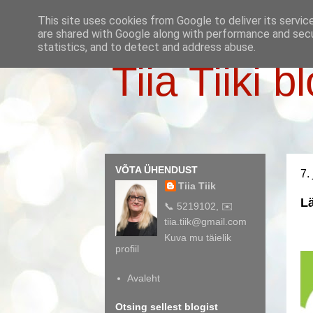
This site uses cookies from Google to deliver its servic
are shared with Google along with performance and secur
statistics, and to detect and address abuse.
Tiia Tiiki b
VÕTA ÜHENDUST
7.
Tiia Tiik
L
📞 5219102, ✉️
tiia.tiik@gmail.com
Kuva mu täielik
profiil
Avaleht
Otsing sellest blogist