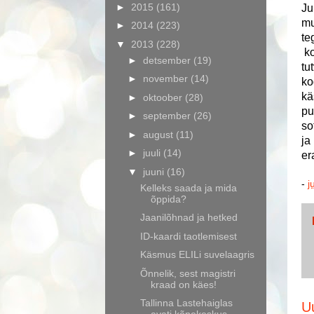
►
2015
(161)
Ju
mu
►
2014
(223)
te
▼
2013
(228)
ko
►
detsember
(19)
tu
►
november
(14)
ko
kä
►
oktoober
(28)
pu
►
september
(26)
so
►
august
(11)
ja
►
juuli
(14)
er
▼
juuni
(16)
-
j
Kelleks saada ja mida
õppida?
Jaanilõhnad ja hetked
ID-kaardi taotlemisest
Käsmus ELILi suvelaagris
Õnnelik, sest magistri
kraad on käes!
Tallinna Lastehaiglas
U