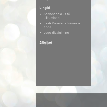
Lingid
Abivahendid - OÜ
Liikumisabi
Eesti Puuetega Inimeste
Koda
Logo disainimine
Jälgijad