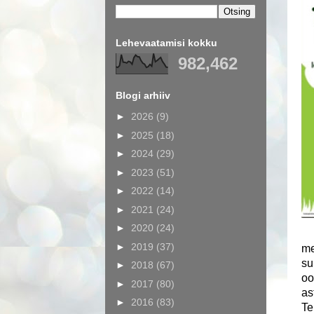
Lehevaatamisi kokku
982,462
Blogi arhiiv
►
2026
(9)
►
2025
(18)
►
2024
(29)
►
2023
(51)
►
2022
(14)
►
2021
(24)
►
2020
(24)
►
2019
(37)
me
su
►
2018
(67)
oo
►
2017
(80)
as
►
2016
(83)
Te