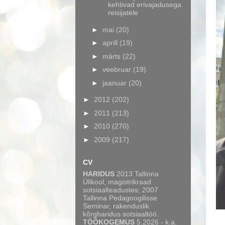
kehtivad erivajadusega
reisijatele
►
mai
(20)
►
aprill
(19)
►
märts
(22)
►
veebruar
(19)
►
jaanuar
(20)
►
2012
(202)
►
2011
(213)
►
2010
(270)
►
2009
(217)
CV
HARIDUS
2013 Tallinna
Ülikool, magistrikraad
sotsiaalteadustes; 2007
Tallinna Pedagoogilisse
Seminar, rakenduslik
kõrgharidus sotsiaaltöö.
TÖÖKOGEMUS
5.2026 - k.a.