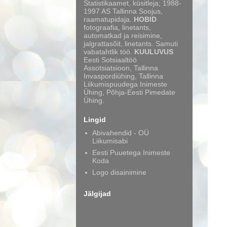
Statistikaamet, küsitleja; 1988-
1997 AS Tallinna Soojus,
raamatupidaja.
HOBID
fotograafia, linetants,
automatkad ja reisimine,
jalgrattasõit, linetants. Samuti
vabatahtlik töö.
KUULUVUS
Eesti Sotsiaaltöö
Assotsiatsioon, Tallinna
Invaspordiühing, Tallinna
Liikumispuudega Inimeste
Ühing, Põhja-Eesti Pimedate
Ühing.
Lingid
Abivahendid - OÜ
Liikumisabi
Eesti Puuetega Inimeste
Koda
Logo disainimine
Jälgijad