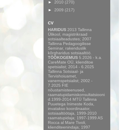
►
2010
(270)
►
2009
(217)
CV
HARIDUS
2013 Tallinna
Ülikool, magistrikraad
sotsiaalteadustes; 2007
Tallinna Pedagoogilisse
Seminar, rakenduslik
kõrgharidus sotsiaaltöö.
TÖÖKOGEMUS
5.2026 - k.a.
CareMate OÜ, klienditoe
spetsialist; 2014 - 6.2025
Tallinna Sotsiaal- ja
Tervishoiuamet,
vanemspetsialist; 2002 -
7.2025 FIE
nõustamisteenused,
raamatupidamiskonsultatsiooni
d.1999-2014 MTÜ Tallinna
Puuetega Inimeste Koda,
invatakso koordinaator,
sotsiaaltöötaja, 1999-2010
raamatupidaja; 1997-1999 AS
Rocca al Mare Tivoli,
klienditeenindaja; 1997