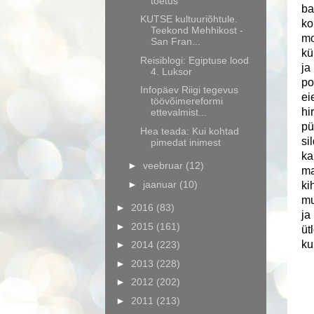
toetus
ba
KUTSE kultuuriõhtule.
ko
Teekond Mehhikost -
mo
San Fran...
kü
Reisiblogi: Egiptuse lood
ja
4. Luksor
po
Infopäev Riigi tegevus
ei
töövõimereformi
hi
ettevalmist...
pü
Hea teada: Kui kohtad
si
pimedat inimest
ka
►
veebruar
(12)
ma
►
jaanuar
(10)
ki
mu
►
2016
(83)
ja
►
2015
(161)
üt
ku
►
2014
(223)
►
2013
(228)
►
2012
(202)
►
2011
(213)