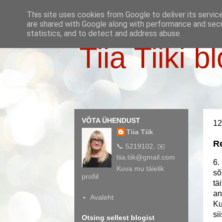
This site uses cookies from Google to deliver its servic
are shared with Google along with performance and secur
statistics, and to detect and address abuse.
Tiia Tiiki b
VÕTA ÜHENDUST
12
Tiia Tiik
Re
📞 5219102, ✉️
tiia.tiik@gmail.com
6.
Kuva mu täielik
sõ
profiil
tä
an
Avaleht
Ku
si
Otsing sellest blogist