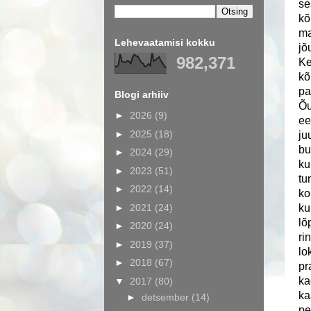
se
kõ
ma
Lehevaatamisi kokku
jõ
982,371
Ke
kõ
pa
Blogi arhiiv
Õu
►
2026
(9)
ee
►
2025
(18)
ju
bu
►
2024
(29)
ku
►
2023
(51)
tu
►
2022
(14)
ko
►
2021
(24)
ku
lõ
►
2020
(24)
ri
►
2019
(37)
lo
►
2018
(67)
pr
ka
▼
2017
(80)
ka
►
detsember
(14)
pe