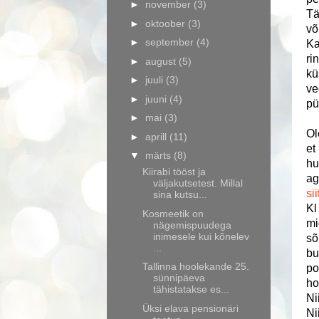
►
november
(3)
Tä
►
oktoober
(3)
võ
►
september
(4)
Ka
ri
►
august
(5)
kü
►
juuli
(3)
ve
►
juuni
(4)
pü
►
mai
(3)
Ol
►
aprill
(11)
et
▼
märts
(8)
hu
Kiirabi tööst ja
ag
väljakutsetest. Millal
sii
sina kutsu...
Kl
Kosmeetik on
mi
nägemispuudega
inimesele kui kõnelev
sõ
...
bu
Tallinna hoolekande 25.
po
sünnipäeva
ho
tähistatakse es...
Ni
Üksi elava pensionäri
Ni