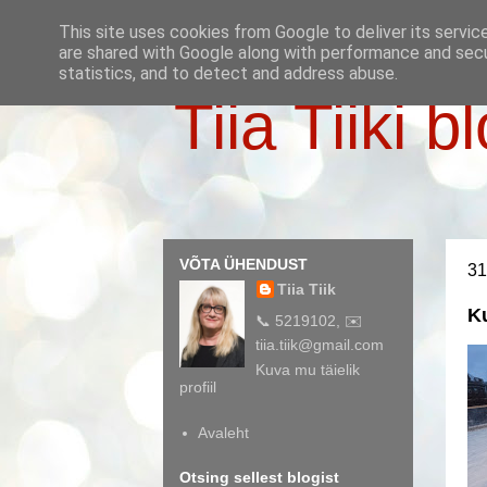
This site uses cookies from Google to deliver its servic
are shared with Google along with performance and secur
statistics, and to detect and address abuse.
Tiia Tiiki b
VÕTA ÜHENDUST
31
Tiia Tiik
K
📞 5219102, ✉️
tiia.tiik@gmail.com
Kuva mu täielik
profiil
Avaleht
Otsing sellest blogist