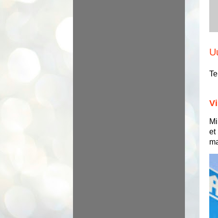
U
Te
Vi
Mi
et
ma