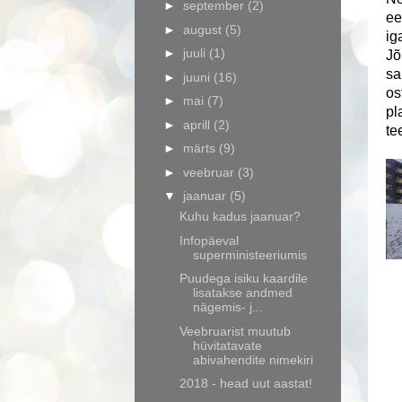
►
september
(2)
ee
►
august
(5)
ig
►
juuli
(1)
Jõ
sa
►
juuni
(16)
os
►
mai
(7)
pl
►
aprill
(2)
te
►
märts
(9)
►
veebruar
(3)
▼
jaanuar
(5)
Kuhu kadus jaanuar?
Infopäeval
superministeeriumis
Puudega isiku kaardile
lisatakse andmed
nägemis- j...
Veebruarist muutub
hüvitatavate
abivahendite nimekiri
2018 - head uut aastat!