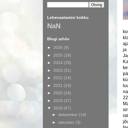
Lehevaatamisi kokku
NaN
ko
kl
Blogi arhiiv
aj
►
2026
(9)
ja
►
2025
(18)
Ja
Ka
►
2024
(29)
ke
►
2023
(51)
pä
►
2022
(14)
kü
►
2021
(24)
lu
na
►
2020
(24)
22
►
2019
(37)
Ma
▼
2018
(67)
si
►
detsember
(14)
is
jõ
►
oktoober
(3)
Ne