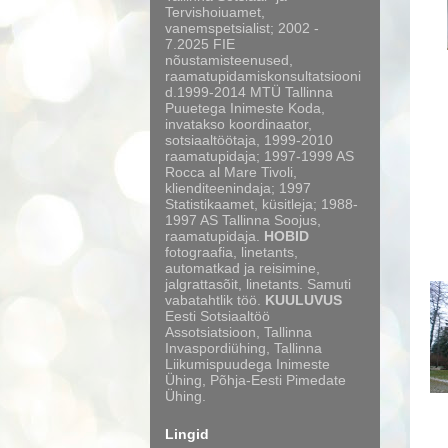
Tervishoiuamet,
vanemspetsialist; 2002 -
7.2025 FIE
nõustamisteenused,
raamatupidamiskonsultatsiooni
d.1999-2014 MTÜ Tallinna
Puuetega Inimeste Koda,
invatakso koordinaator,
sotsiaaltöötaja, 1999-2010
raamatupidaja; 1997-1999 AS
Rocca al Mare Tivoli,
klienditeenindaja; 1997
Statistikaamet, küsitleja; 1988-
1997 AS Tallinna Soojus,
raamatupidaja.
HOBID
fotograafia, linetants,
automatkad ja reisimine,
jalgrattasõit, linetants. Samuti
vabatahtlik töö.
KUULUVUS
Eesti Sotsiaaltöö
Assotsiatsioon, Tallinna
Invaspordiühing, Tallinna
Liikumispuudega Inimeste
Ühing, Põhja-Eesti Pimedate
Ühing.
Lingid