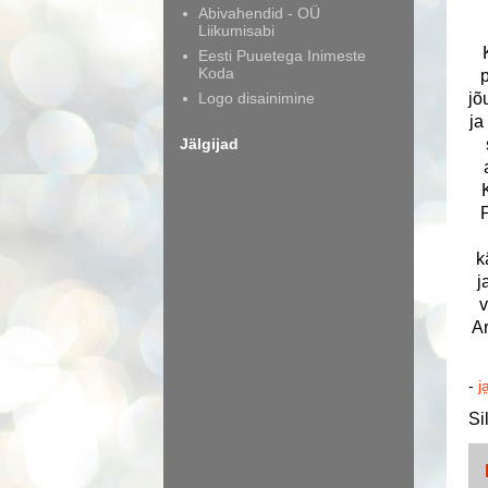
Abivahendid - OÜ
Liikumisabi
Eesti Puuetega Inimeste
Koda
p
Logo disainimine
jõ
ja
Jälgijad
k
j
v
Ar
-
j
Si