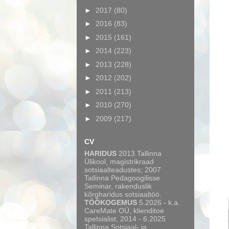
►
2017
(80)
►
2016
(83)
►
2015
(161)
►
2014
(223)
►
2013
(228)
►
2012
(202)
►
2011
(213)
►
2010
(270)
►
2009
(217)
CV
HARIDUS
2013 Tallinna
Ülikool, magistrikraad
sotsiaalteadustes; 2007
Tallinna Pedagoogilisse
Seminar, rakenduslik
kõrgharidus sotsiaaltöö.
TÖÖKOGEMUS
5.2026 - k.a.
CareMate OÜ, klienditoe
spetsialist; 2014 - 6.2025
Tallinna Sotsiaal- ja