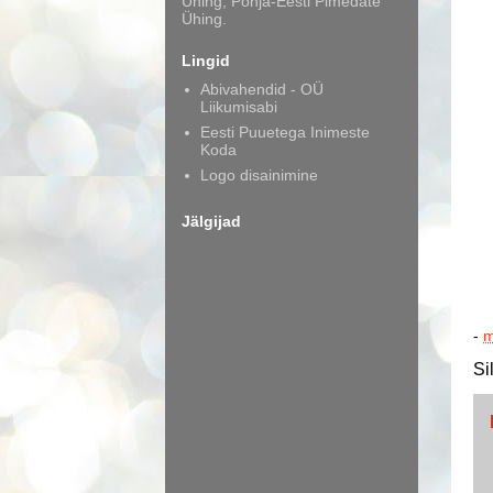
Ühing, Põhja-Eesti Pimedate
Ühing.
Lingid
Abivahendid - OÜ
Liikumisabi
Eesti Puuetega Inimeste
Koda
Logo disainimine
Jälgijad
-
m
Si