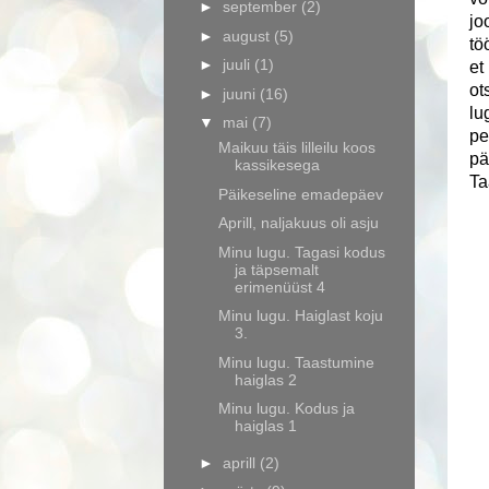
►
september
(2)
jo
►
august
(5)
tö
►
juuli
(1)
et
ot
►
juuni
(16)
lu
▼
mai
(7)
pe
Maikuu täis lilleilu koos
pä
kassikesega
Ta
Päikeseline emadepäev
Aprill, naljakuus oli asju
Minu lugu. Tagasi kodus
ja täpsemalt
erimenüüst 4
Minu lugu. Haiglast koju
3.
Minu lugu. Taastumine
haiglas 2
Minu lugu. Kodus ja
haiglas 1
►
aprill
(2)