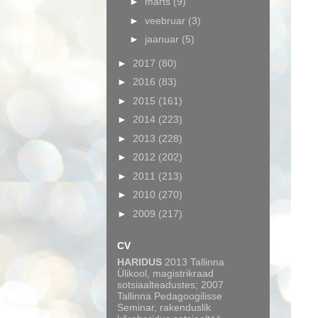
►
märts
(9)
►
veebruar
(3)
►
jaanuar
(5)
►
2017
(80)
►
2016
(83)
►
2015
(161)
►
2014
(223)
►
2013
(228)
►
2012
(202)
►
2011
(213)
►
2010
(270)
►
2009
(217)
CV
HARIDUS
2013 Tallinna
Ülikool, magistrikraad
sotsiaalteadustes; 2007
Tallinna Pedagoogilisse
Seminar, rakenduslik