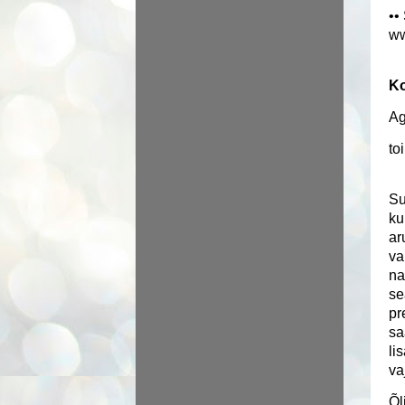
••
ww
K
Ag
to
Su
ku
ar
va
na
se
pr
sa
li
va
Õl