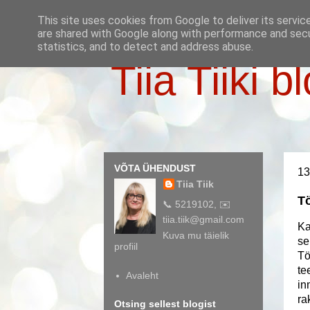
This site uses cookies from Google to deliver its servic
are shared with Google along with performance and secur
statistics, and to detect and address abuse.
Tiia Tiiki b
VÕTA ÜHENDUST
13
Tiia Tiik
Tö
📞 5219102, ✉️
tiia.tiik@gmail.com
Ka
Kuva mu täielik
se
profiil
Tö
te
Avaleht
in
ra
Otsing sellest blogist