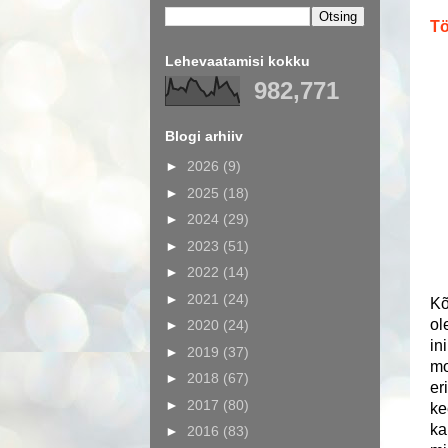
Tö
Lehevaatamisi kokku
982,771
Blogi arhiiv
►
2026
(9)
►
2025
(18)
►
2024
(29)
►
2023
(51)
►
2022
(14)
►
2021
(24)
Kõ
ol
►
2020
(24)
in
►
2019
(37)
mo
►
2018
(67)
er
►
2017
(80)
ke
ka
►
2016
(83)