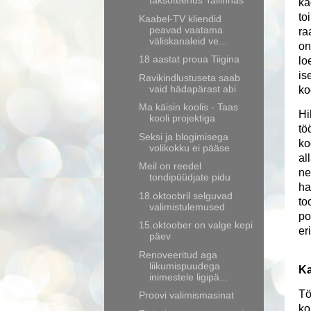
taksoteenus Tallinnas
ka
to
Kaabel-TV kliendid
peavad vaatama
ra
väliskanaleid ve...
on
18 aastat proua Tiigina
lo
is
Ravikindlustuseta saab
vaid hädapärast abi
ko
Ma käisin koolis - Taas
Hi
kooli projektiga
tö
Seksi ja blogimisega
ko
volikokku ei pääse
al
Meil on reedel
ne
tondipüüdjate pidu
ha
18.oktoobril selguvad
to
valimistulemused
po
15.oktoober on valge kepi
er
päev
Renoveeritud aga
liikumispuudega
Ka
inimestele ligipä...
Tö
Proovi valimismasinat
ko