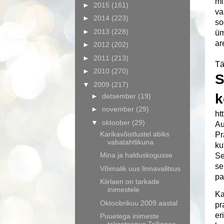
mi
►
2015
(161)
va
►
2014
(223)
so
►
2013
(228)
üm
ar
►
2012
(202)
►
2011
(213)
Tä
►
2010
(270)
S
▼
2009
(217)
k
►
detsember
(19)
►
november
(29)
ht
▼
oktoober
(29)
Au
Karikavõistlustel abiks
Pr
vabatahtlikuna
ku
Mina ja halduskogusse
Se
se
Võimalik uus linnavalitsus
pa
Kiirlaen on tarkade
inimestele
Ka
Oktoobrikuu 2009.aastal
pr
er
Puuetega inimeste