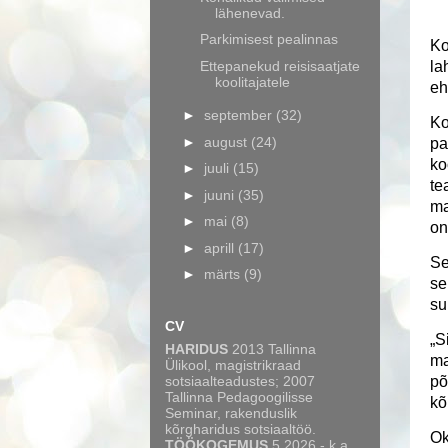
lähenevad.
Parkimisest pealinnas
Ko
Ettepanekud reisisaatjate
la
koolitajatele
eh
►
september
(32)
Ko
►
august
(24)
pa
ko
►
juuli
(15)
te
►
juuni
(35)
ma
►
mai
(8)
on
►
aprill
(17)
Se
►
märts
(9)
se
su
CV
„S
HARIDUS
2013 Tallinna
ma
Ülikool, magistrikraad
põ
sotsiaalteadustes; 2007
Tallinna Pedagoogilisse
kõ
Seminar, rakenduslik
kõrgharidus sotsiaaltöö.
Ok
TÖÖKOGEMUS
5.2026 - k.a.