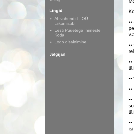
Mõ
Lingid
Ko
Abivahendid - OÜ
••
Liikumisabi
pe
Eesti Puuetega Inimeste
v.
Koda
Logo disainimine
••
re
Jälgijad
••
tä
••
••
••
so
tä
••
is