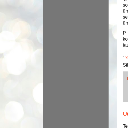
so
üm
se
üm
P.
ko
ta
-
o
Si
U
Te