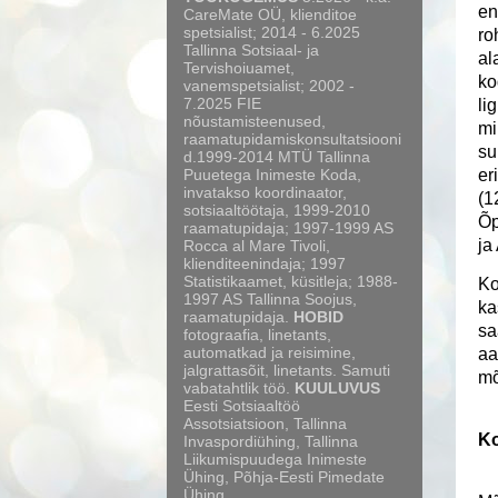
en
CareMate OÜ, klienditoe
spetsialist; 2014 - 6.2025
ro
Tallinna Sotsiaal- ja
al
Tervishoiuamet,
ko
vanemspetsialist; 2002 -
7.2025 FIE
li
nõustamisteenused,
mi
raamatupidamiskonsultatsiooni
su
d.1999-2014 MTÜ Tallinna
er
Puuetega Inimeste Koda,
invatakso koordinaator,
(1
sotsiaaltöötaja, 1999-2010
Õp
raamatupidaja; 1997-1999 AS
ja
Rocca al Mare Tivoli,
klienditeenindaja; 1997
Statistikaamet, küsitleja; 1988-
Ko
1997 AS Tallinna Soojus,
ka
raamatupidaja.
HOBID
sa
fotograafia, linetants,
automatkad ja reisimine,
aa
jalgrattasõit, linetants. Samuti
mõ
vabatahtlik töö.
KUULUVUS
Eesti Sotsiaaltöö
Assotsiatsioon, Tallinna
Ko
Invaspordiühing, Tallinna
Liikumispuudega Inimeste
Ühing, Põhja-Eesti Pimedate
Ühing.