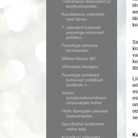
Töötukassa teenustest ja
li
koolituskaardist.
ee
Kandideerin valimistel,
tä
sest tahan...
ko
7. oktoobril kutsusid
puuetega inimesed
poliitikui...
Se
Puuetega inimeste
kr
tervisepäev
va
Mihkel Aitsam 80!
ko
Võimekas linnapea
tö
Puuetega inimesed
Li
kutsuvad poliitikuid
avalikule v...
er
mi
Vastus
autobussikoondisest
mi
reisisaatjate kohta
om
Hetki õpetajate päevast
ot
lasteaedades
se
Spordiraha taotlemise
raske aeg
Ku
Kohalikud valimised