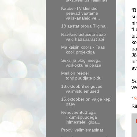
taksoteenus Tallinnas
Kaabel-TV kliendid
“B
peavad vaatama
su
väliskanaleid ve...
ni
18 aastat proua Tiigina
“L
Ravikindlustuseta saab
tu
vaid hädapärast abi
ko
Ma käisin koolis - Taas
pa
kooli projektiga
Jõ
Seksi ja blogimisega
lu
volikokku ei pääse
av
Meil on reedel
tondipüüdjate pidu
Sa
18.oktoobril selguvad
ww
valimistulemused
-
o
15.oktoober on valge kepi
päev
Si
Renoveeritud aga
liikumispuudega
inimestele ligipä...
Proovi valimismasinat