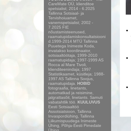
CareMate OÜ, klienditoe
spetsialist; 2014 - 6.2025
Tallinna Sotsiaal- ja
Tervishoiuamet,
vanemspetsialist; 2002 -
7.2025 FIE
nõustamisteenused,
raamatupidamiskonsultatsiooni
d.1999-2014 MTÜ Tallinna
Puuetega Inimeste Koda,
invatakso koordinaator,
sotsiaaltöötaja, 1999-2010
raamatupidaja; 1997-1999 AS
Rocca al Mare Tivoli,
klienditeenindaja; 1997
Statistikaamet, küsitleja; 1988-
1997 AS Tallinna Soojus,
raamatupidaja.
HOBID
fotograafia, linetants,
automatkad ja reisimine,
jalgrattasõit, linetants. Samuti
vabatahtlik töö.
KUULUVUS
Eesti Sotsiaaltöö
Assotsiatsioon, Tallinna
Invaspordiühing, Tallinna
Liikumispuudega Inimeste
Ühing, Põhja-Eesti Pimedate
Ühing.