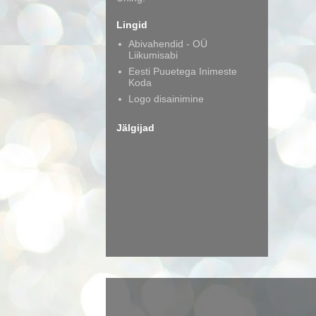
Lingid
Abivahendid - OÜ
Liikumisabi
Eesti Puuetega Inimeste
Koda
Logo disainimine
Jälgijad