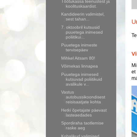
Töötukassa teenustest ja
koolituskaardist.
Kandideerin valimistel,
sest tahan...
U
7. oktoobril kutsusid
puuetega inimesed
Te
poliitikui...
Puuetega inimeste
tervisepäev
Vi
Mihkel Aitsam 80!
Mi
Võimekas linnapea
et
Puuetega inimesed
ma
kutsuvad poliitikuid
avalikule v...
Vastus
autobussikoondisest
reisisaatjate kohta
Hetki õpetajate päevast
lasteaedades
Spordiraha taotlemise
raske aeg
Kohalikud valimised