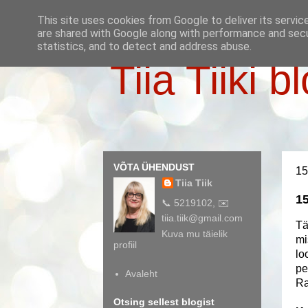
This site uses cookies from Google to deliver its servic
are shared with Google along with performance and secur
statistics, and to detect and address abuse.
Tiia Tiiki b
VÕTA ÜHENDUST
15
Tiia Tiik
15
📞 5219102, ✉️
tiia.tiik@gmail.com
Tä
Kuva mu täielik
mi
profiil
lo
pe
Avaleht
Ra
Otsing sellest blogist