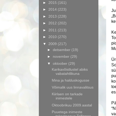
►
2015
(161)
►
2014
(223)
Ju
„B
►
2013
(228)
ke
►
2012
(202)
►
2011
(213)
Ke
►
2010
(270)
To
pi
▼
2009
(217)
Mu
►
detsember
(19)
►
november
(29)
Ür
▼
oktoober
(29)
So
Karikavõistlustel abiks
sü
vabatahtlikuna
pu
Mina ja halduskogusse
ko
to
Võimalik uus linnavalitsus
es
Kiirlaen on tarkade
inimestele
Pä
Oktoobrikuu 2009.aastal
“N
Puuetega inimeste
va