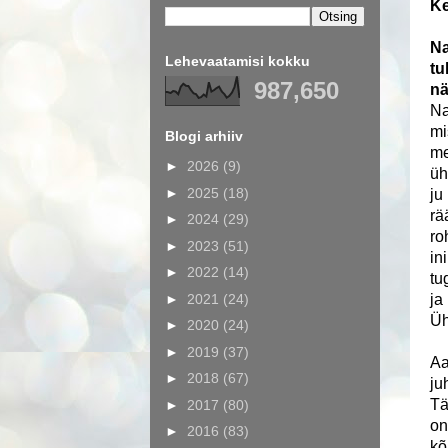
Ke
Na
Lehevaatamisi kokku
tu
987,650
nä
Na
mi
Blogi arhiiv
me
►
2026
(9)
üh
►
2025
(18)
ju
rä
►
2024
(29)
ro
►
2023
(51)
in
►
2022
(14)
tu
►
2021
(24)
ja
Üh
►
2020
(24)
►
2019
(37)
Aa
►
2018
(67)
ju
Tä
►
2017
(80)
on
►
2016
(83)
kõ