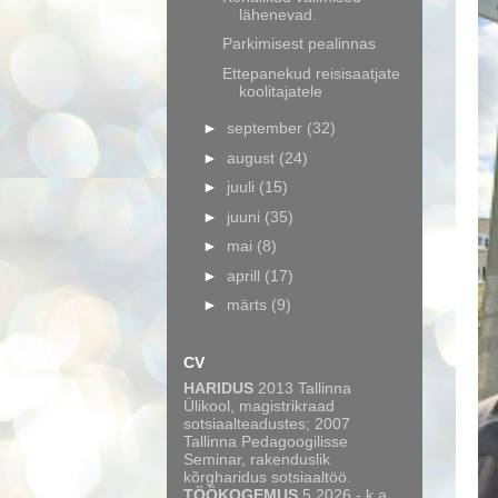
lähenevad.
Parkimisest pealinnas
Ettepanekud reisisaatjate
koolitajatele
►
september
(32)
►
august
(24)
►
juuli
(15)
►
juuni
(35)
►
mai
(8)
►
aprill
(17)
►
märts
(9)
CV
HARIDUS
2013 Tallinna
Ülikool, magistrikraad
sotsiaalteadustes; 2007
Tallinna Pedagoogilisse
Seminar, rakenduslik
kõrgharidus sotsiaaltöö.
TÖÖKOGEMUS
5.2026 - k.a.