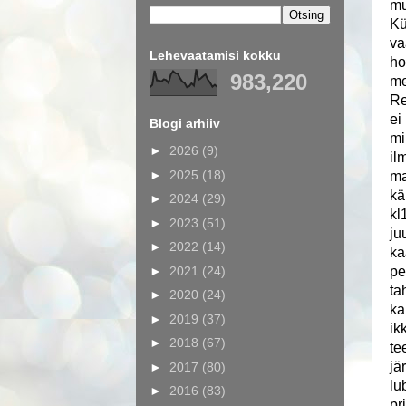
mu
Kü
va
Lehevaatamisi kokku
ho
983,220
me
Re
ei
Blogi arhiiv
mi
►
2026
(9)
il
►
2025
(18)
ma
kä
►
2024
(29)
kl
►
2023
(51)
ju
►
2022
(14)
ka
►
2021
(24)
pe
ta
►
2020
(24)
ka
►
2019
(37)
ik
►
2018
(67)
te
jä
►
2017
(80)
lu
►
2016
(83)
pr