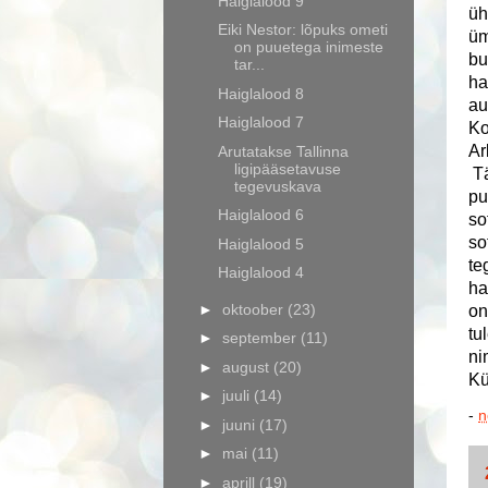
Haiglalood 9
üh
Eiki Nestor: lõpuks ometi
üm
on puuetega inimeste
bu
tar...
ha
Haiglalood 8
au
Haiglalood 7
Ko
Ar
Arutatakse Tallinna
ligipääsetavuse
Tä
tegevuskava
pu
Haiglalood 6
so
so
Haiglalood 5
te
Haiglalood 4
ha
►
oktoober
(23)
on
tu
►
september
(11)
ni
►
august
(20)
Kü
►
juuli
(14)
-
n
►
juuni
(17)
►
mai
(11)
►
aprill
(19)