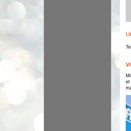
U
Te
Vi
Mi
et
ma