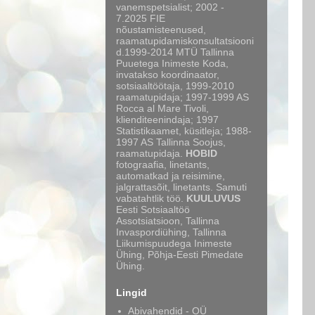
vanemspetsialist; 2002 -
7.2025 FIE
nõustamisteenused,
raamatupidamiskonsultatsiooni
d.1999-2014 MTÜ Tallinna
Puuetega Inimeste Koda,
invatakso koordinaator,
sotsiaaltöötaja, 1999-2010
raamatupidaja; 1997-1999 AS
Rocca al Mare Tivoli,
klienditeenindaja; 1997
Statistikaamet, küsitleja; 1988-
1997 AS Tallinna Soojus,
raamatupidaja.
HOBID
fotograafia, linetants,
automatkad ja reisimine,
jalgrattasõit, linetants. Samuti
vabatahtlik töö.
KUULUVUS
Eesti Sotsiaaltöö
Assotsiatsioon, Tallinna
Invaspordiühing, Tallinna
Liikumispuudega Inimeste
Ühing, Põhja-Eesti Pimedate
Ühing.
Lingid
Abivahendid - OÜ