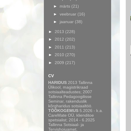
►
märts
(21)
►
veebruar
(16)
►
jaanuar
(38)
►
2013
(228)
►
2012
(202)
►
2011
(213)
►
2010
(270)
►
2009
(217)
CV
HARIDUS
2013 Tallinna
Ülikool, magistrikraad
sotsiaalteadustes; 2007
Tallinna Pedagoogilisse
Seminar, rakenduslik
kõrgharidus sotsiaaltöö.
TÖÖKOGEMUS
5.2026 - k.a.
CareMate OÜ, klienditoe
spetsialist; 2014 - 6.2025
Tallinna Sotsiaal- ja
Tervishoiuamet,