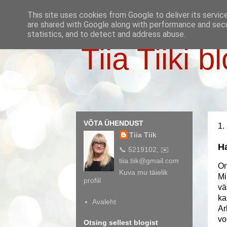
This site uses cookies from Google to deliver its servic
are shared with Google along with performance and secur
statistics, and to detect and address abuse.
Tiia Tiiki b
VÕTA ÜHENDUST
1.
Tiia Tiik
Ha
📞 5219102, ✉️
tiia.tiik@gmail.com
On
Kuva mu täielik
Mi
profiil
vä
ka
Avaleht
Ar
vo
Otsing sellest blogist