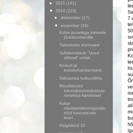
►
2015
(161)
te
▼
2014
(223)
Se
►
detsember
(17)
7 
te
▼
november
(16)
50
Kutse puuetega inimeste
so
jõulukontserdile
st
Taimetoidu elamused
pr
Suhtlemisklubi "Uued
Ko
sõbrad" ootab
te
Kodust ja
li
kodukohandamisest
su
Saksamaa kultuuriõhtu
Õn
Muudatused
ve
tulumaksusoodustuse
ri
nimekirja kandmisel
tr
Kutse
al
nõustamiskomisjonide
mi
tööd tutvustavale
teavi...
bu
hõ
Haiglalood 10
ig