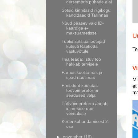
detsembris pühade ajal
Sotsid kinnitasid riigikogu
kandidaadid Tallinnas
Nüüd pääsev vaid ID-
kaardiga e-
maksuametisse
U
Tublid sotsiaaltöötajad
kutsuti Raekotta
Te
vastuvõtule
Hea teada: Istuv töö
hakkab tervisele
Vi
Pärnus koolitamas ja
spad nautimas
Mi
President kuulutas
et
töövõimereformi
ma
seadused välja
Töövõimereform annab
inimesele uue
võimaluse
Korterikohandamisest 2.
osa
►
november
(16)