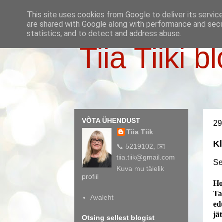
This site uses cookies from Google to deliver its servic
are shared with Google along with performance and secur
statistics, and to detect and address abuse.
Tiia Tiiki b
VÕTA ÜHENDUST
29
Tiia Tiik
Kl
📞 5219102, ✉️
tiia.tiik@gmail.com
Se
Kuva mu täielik
profiil
Ho
Ta
Avaleht
ed
jä
Otsing sellest blogist