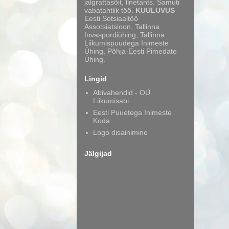
jalgrattasõit, linetants. Samuti
vabatahtlik töö.
KUULUVUS
Eesti Sotsiaaltöö
Assotsiatsioon, Tallinna
Invaspordiühing, Tallinna
Liikumispuudega Inimeste
Ühing, Põhja-Eesti Pimedate
Ühing.
Lingid
Abivahendid - OÜ
Liikumisabi
Eesti Puuetega Inimeste
Koda
Logo disainimine
Jälgijad