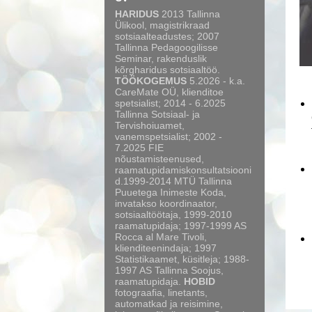
HARIDUS
2013 Tallinna
Ülikool, magistrikraad
sotsiaalteadustes; 2007
Tallinna Pedagoogilisse
Seminar, rakenduslik
kõrgharidus sotsiaaltöö.
TÖÖKOGEMUS
5.2026 - k.a.
CareMate OÜ, klienditoe
spetsialist; 2014 - 6.2025
Tallinna Sotsiaal- ja
Tervishoiuamet,
vanemspetsialist; 2002 -
7.2025 FIE
nõustamisteenused,
raamatupidamiskonsultatsiooni
d.1999-2014 MTÜ Tallinna
Puuetega Inimeste Koda,
invatakso koordinaator,
sotsiaaltöötaja, 1999-2010
raamatupidaja; 1997-1999 AS
Rocca al Mare Tivoli,
klienditeenindaja; 1997
Statistikaamet, küsitleja; 1988-
1997 AS Tallinna Soojus,
raamatupidaja.
HOBID
fotograafia, linetants,
automatkad ja reisimine,