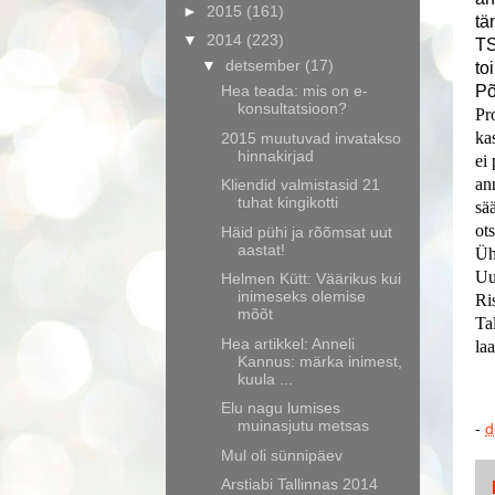
►
2015
(161)
tä
▼
2014
(223)
TS
▼
detsember
(17)
to
Hea teada: mis on e-
Põ
konsultatsioon?
Pr
ka
2015 muutuvad invatakso
hinnakirjad
ei
an
Kliendid valmistasid 21
tuhat kingikotti
sä
ot
Häid pühi ja rõõmsat uut
aastat!
Üh
Uu
Helmen Kütt: Väärikus kui
inimeseks olemise
Ri
mõõt
Ta
Hea artikkel: Anneli
laa
Kannus: märka inimest,
kuula ...
Elu nagu lumises
muinasjutu metsas
-
d
Mul oli sünnipäev
Arstiabi Tallinnas 2014