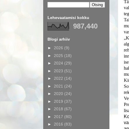
Tä
va
te
Lehevaatamisi kokku
Ta
987,440
mu
va
„K
Blogi arhiiv
al
►
2026
(9)
re
►
2025
(18)
in
is
►
2024
(29)
ha
►
2023
(51)
mu
►
2022
(14)
Ki
►
2021
(24)
So
re
►
2020
(24)
Ve
►
2019
(37)
Pr
►
2018
(67)
li
Ko
►
2017
(80)
va
►
2016
(83)
an