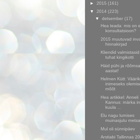
►
2015
(161)
▼
2014
(223)
▼
detsember
(17)
Hea teada: mis on 
konsultatsioon?
2015 muutuvad inv
hinnakirjad
Kliendid valmistasid
tuhat kingikotti
Häid pühi ja rõõmsa
aastat!
Helmen Kütt: Väärik
inimeseks olemis
mõõt
Hea artikkel: Anneli
Kannus: märka in
kuula ...
Elu nagu lumises
muinasjutu mets
Mul oli sünnipäev
Arstiabi Tallinnas 2