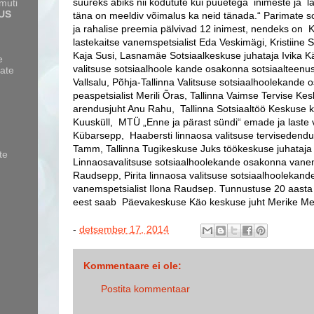
suureks abiks nii kodutute kui puuetega inimeste ja l
amuti
US
täna on meeldiv võimalus ka neid tänada.“ Parimate sot
ja rahalise preemia pälvivad 12 inimest, nendeks on K
lastekaitse vanemspetsialist Eda Veskimägi, Kristiine 
Kaja Susi, Lasnamäe Sotsiaalkeskuse juhataja Ivika 
e
valitsuse sotsiaalhoole kande osakonna sotsiaalteenust
ate
Vallsalu, Põhja-Tallinna Valitsuse sotsiaalhoolekand
peaspetsialist Merili Õras, Tallinna Vaimse Tervise Ke
arendusjuht Anu Rahu, Tallinna Sotsiaaltöö Keskuse kva
Kuusküll, MTÜ „Enne ja pärast sündi“ emade ja laste v
Kübarsepp, Haabersti linnaosa valitsuse tervisedendu
Tamm, Tallinna Tugikeskuse Juks töökeskuse juhataj
te
Linnaosavalitsuse sotsiaalhoolekande osakonna vanem
Raudsepp, Pirita linnaosa valitsuse sotsiaalhoolekan
vanemspetsialist Ilona Raudsep.
Tunnustuse 20 aasta 
eest saab Päevakeskuse Käo keskuse juht Merike Me
-
detsember 17, 2014
Kommentaare ei ole:
Postita kommentaar