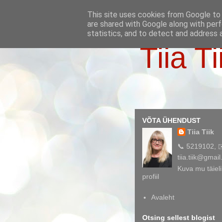
This site uses cookies from Google to d
are shared with Google along with perf
statistics, and to detect and address 
Tiia Ti
VÕTA ÜHENDUST
Tiia Tiik
📞 5219102, 
tiia.tiik@gmai
Kuva mu täieli
profiil
Avaleht
Otsing sellest blogist