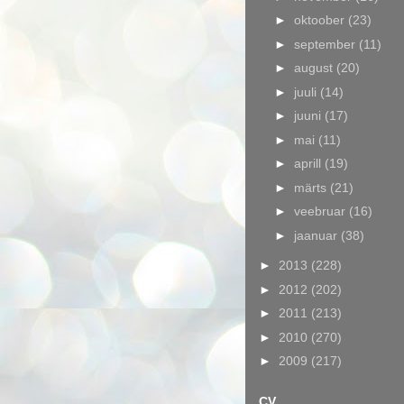
►
oktoober
(23)
►
september
(11)
►
august
(20)
►
juuli
(14)
►
juuni
(17)
►
mai
(11)
►
aprill
(19)
►
märts
(21)
►
veebruar
(16)
►
jaanuar
(38)
►
2013
(228)
►
2012
(202)
►
2011
(213)
►
2010
(270)
►
2009
(217)
CV