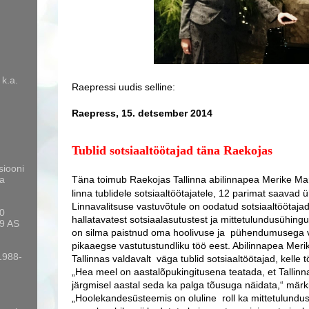
 k.a.
Raepressi uudis selline:
Raepress,
15. detsember 2014
Tublid sotsiaaltöötajad täna Raekojas
siooni
a
Täna toimub Raekojas Tallinna abilinnapea Merike Mart
linna tublidele sotsiaaltöötajatele, 12 parimat saavad ü
Linnavalitsuse vastuvõtule on oodatud sotsiaaltöötajad
10
hallatavatest sotsiaalasutustest ja mittetulundusühing
9 AS
on silma paistnud oma hoolivuse ja pühendumusega v
pikaaegse vastutustundliku töö eest. Abilinnapea Meri
 1988-
Tallinnas valdavalt väga tublid sotsiaaltöötajad, kelle 
„Hea meel on aastalõpukingitusena teatada, et Tallinna
järgmisel aastal seda ka palga tõusuga näidata,“ mär
„Hoolekandesüsteemis on oluline roll ka mittetulundus