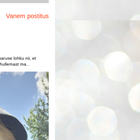
Vanem postitus
aruse lohku nii, et
 hullemast ma...