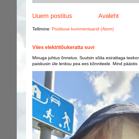
Uuem postitus
Avaleht
Tellimine:
Postituse kommentaarid (Atom)
Viies elektritõukeratta suvi
Minuga juhtus õnnetus. Suutsin sõita esirattaga teekon
paiskusin üle lenksu pea ees kõnniteele. Mind päästis