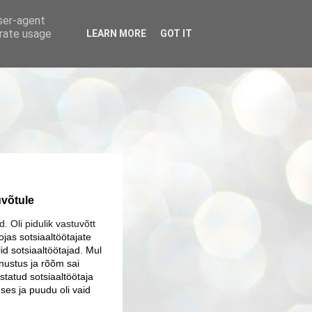
user-agent
erate usage
LEARN MORE
GOT IT
uvõtule
. Oli pidulik vastuvõtt
jas sotsiaaltöötajate
lid sotsiaaltöötajad. Mul
nustus ja rõõm sai
statud sotsiaaltöötaja
uses ja puudu oli vaid