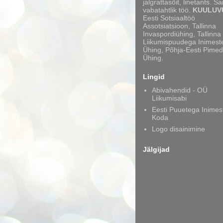
jalgrattasõit, linetants. S
vabatahtlik töö.
KUULUV
Eesti Sotsiaaltöö
Assotsiatsioon, Tallinna
Invaspordiühing, Tallinna
Liikumispuudega Inimest
Ühing, Põhja-Eesti Pimed
Ühing.
Lingid
Abivahendid - OÜ
Liikumisabi
Eesti Puuetega Inimes
Koda
Logo disainimine
Jälgijad