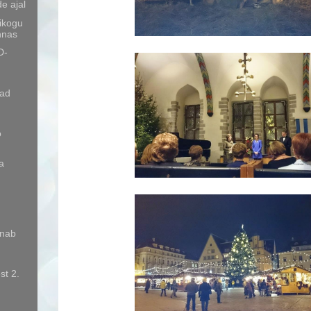
e ajal
gikogu
nnas
D-
jad
ö
a
nnab
st 2.