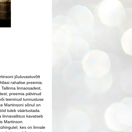
insoni jõuluvastuvõtt
htlasi rahalise preemia.
 Tallinna linnaosadest,
utest; preemia pälvinud
õi teeninud tunnustuse
ke Martinsoni sõnul on
tööd tuleb väärtustada.
 linnavalitsus kavatseb
kis Martinson.
ühingutel, kes on linnale