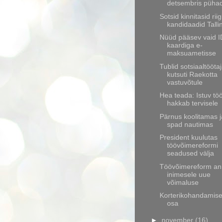
detsembris pühad
Sotsid kinnitasid rii
kandidaadid Talli
Nüüd pääsev vaid I
kaardiga e-
maksuametisse
Tublid sotsiaaltööta
kutsuti Raekotta
vastuvõtule
Hea teada: Istuv tö
hakkab tervisele
Pärnus koolitamas j
spad nautimas
President kuulutas
töövõimereformi
seadused välja
Töövõimereform a
inimesele uue
võimaluse
Korterikohandamise
osa
►
november
(16)