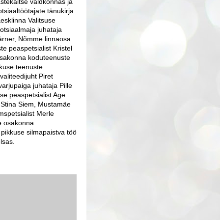
astekaitse valdkonnas ja
siaaltöötajate tänukirja
esklinna Valitsuse
Sotsiaalmaja juhataja
Kärner, Nõmme linnaosa
e peaspetsialist Kristel
e osakonna koduteenuste
skuse teenuste
liteedijuht Piret
arjupaiga juhataja Pille
se peaspetsialist Age
a Stina Siem, Mustamäe
spetsialist Merle
de osakonna
pikkuse silmapaistva töö
lsas.