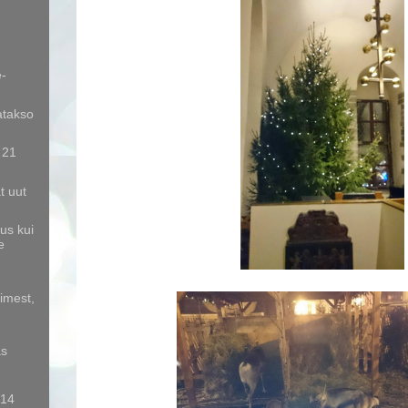
e-
atakso
 21
t uut
us kui
e
imest,
as
014