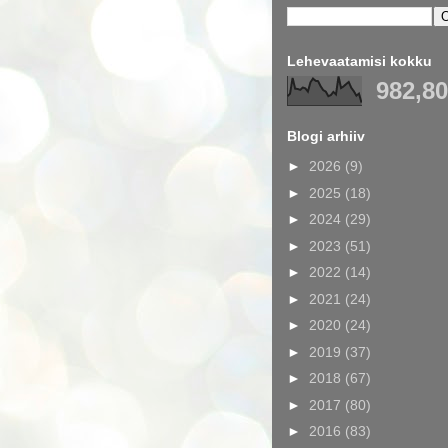
Lehevaatamisi kokku
982,8
Blogi arhiiv
►
2026
(9)
►
2025
(18)
►
2024
(29)
►
2023
(51)
►
2022
(14)
►
2021
(24)
►
2020
(24)
►
2019
(37)
►
2018
(67)
►
2017
(80)
►
2016
(83)