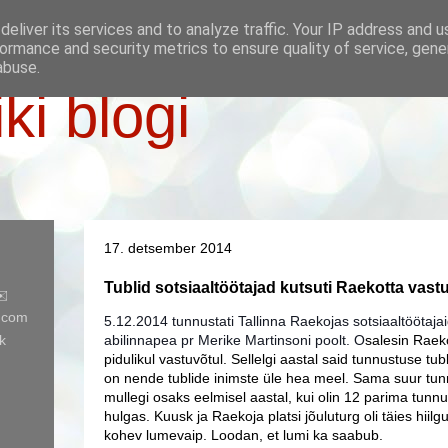
eliver its services and to analyze traffic. Your IP address and 
ormance and security metrics to ensure quality of service, gen
abuse.
iki blogi
17. detsember 2014
Tublid sotsiaaltöötajad kutsuti Raekotta vast
✉️
l.com
5.12.2014 tunnustati Tallinna Raekojas sotsiaaltöötajaid
k
abilinnapea pr Merike Martinsoni poolt. O
s
alesin Raeko
pidulikul vastuvõtul. Sellelgi aastal said tunnustuse tub
on nende tublide inimste üle hea meel. Sama suur tun
mullegi osaks eelmisel aastal, kui olin 12 parima tunnu
hulgas. Kuusk ja Raekoja platsi jõuluturg oli täies hiilg
kohev lumevaip. Loodan, et lumi ka saabub.