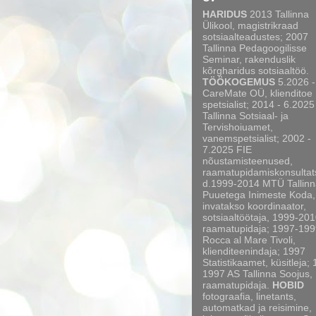
HARIDUS
2013 Tallinna
Ülikool, magistrikraad
sotsiaalteadustes; 2007
Tallinna Pedagoogilisse
Seminar, rakenduslik
kõrgharidus sotsiaaltöö.
TÖÖKOGEMUS
5.2026 -
CareMate OÜ, klienditoe
spetsialist; 2014 - 6.2025
Tallinna Sotsiaal- ja
Tervishoiuamet,
vanemspetsialist; 2002 -
7.2025 FIE
nõustamisteenused,
raamatupidamiskonsultat
d.1999-2014 MTÜ Tallinn
Puuetega Inimeste Koda,
invatakso koordinaator,
sotsiaaltöötaja, 1999-20
raamatupidaja; 1997-199
Rocca al Mare Tivoli,
klienditeenindaja; 1997
Statistikaamet, küsitleja;
1997 AS Tallinna Soojus,
raamatupidaja.
HOBID
fotograafia, linetants,
automatkad ja reisimine,