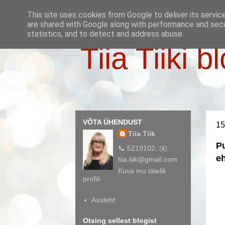
This site uses cookies from Google to deliver its servic
are shared with Google along with performance and secur
statistics, and to detect and address abuse.
Tiia Tiiki b
VÕTA ÜHENDUST
15
Tiia Tiik
Pu
📞 5219102, ✉️
eh
tiia.tiik@gmail.com
Kuva mu täielik
profiil
Avaleht
Otsing sellest blogist