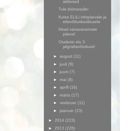
aktiivsed
Tule töömessile!
Kutse ELILi infopäevale ja
ettevõtluskoolitusele
Head vanavanemate
päeva!
Osalesin elu 3.
jalgrattavõistlusel
►
august
(11)
►
juuli
(9)
►
juuni
(7)
►
mai
(8)
►
aprill
(16)
►
märts
(17)
►
veebruar
(11)
►
jaanuar
(23)
►
2014
(223)
►
2013
(228)