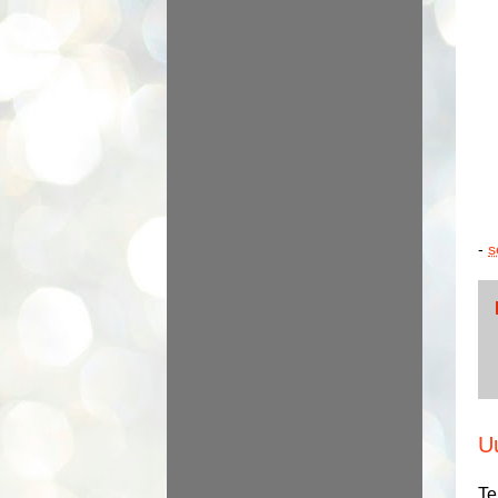
-
s
U
Te