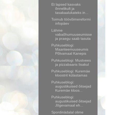
Et lapsed kasvaks
õnnelikult ja
tasakaalukateks in...
Toimub töövõimereformi
infopäev
Lähme
vabaõhumuuseumisse
ja praegu saab tasuta
Puhkuseblogi:
Maanteemuuseumis
Põlvamaal Kanepis
Puhkuseblogi: Mustvees
ja pizzabaaris Iisakul
Puhkuseblogi: Kuremäe
kloostrit külastamas
Puhkuseblogi:
augustikuised õitsejad
Kuremäe kloos...
Puhkuseblogi:
augustikuised õitsejad
Jõgevamaal eh...
Spordinädalal olime