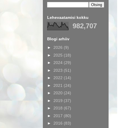
Lehevaatamisi kokku
982,707
Blogi arhiiv
►
2026
(9)
►
2025
(18)
►
2024
(29)
►
2023
(51)
►
2022
(14)
►
2021
(24)
►
2020
(24)
►
2019
(37)
►
2018
(67)
►
2017
(80)
►
2016
(83)