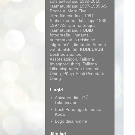
sotsiaaltöötaja, 1999-2010
raamatupidaja; 1997-1999 AS
Rocca al Mare Tivoli,
klienditeenindaja; 1997
Statistikaamet, küsitleja; 1988-
1997 AS Tallinna Soojus,
raamatupidaja.
HOBID
fotograafia, linetants,
automatkad ja reisimine,
jalgrattasõit, linetants. Samuti
vabatahtlik töö.
KUULUVUS
Eesti Sotsiaaltöö
Assotsiatsioon, Tallinna
Invaspordiühing, Tallinna
Liikumispuudega Inimeste
Ühing, Põhja-Eesti Pimedate
Ühing.
Lingid
Abivahendid - OÜ
Liikumisabi
Eesti Puuetega Inimeste
Koda
Logo disainimine
Jälgijad