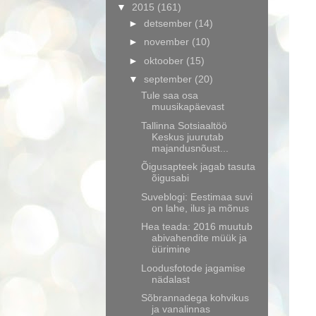
▼
2015
(161)
►
detsember
(14)
►
november
(10)
►
oktoober
(15)
▼
september
(20)
Tule saa osa
muusikapäevast
Tallinna Sotsiaaltöö
Keskus juurutab
majandusnõust...
Õigusapteek jagab tasuta
õigusabi
Suveblogi: Eestimaa suvi
on lahe, ilus ja mõnus
Hea teada: 2016 muutub
abivahendite müük ja
üürimine
Loodusfotode jagamise
nädalast
Sõbrannadega kohvikus
ja vanalinnas