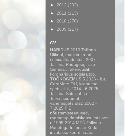
►
2012
(202)
►
2011
(213)
►
2010
(270)
►
2009
(217)
CV
HARIDUS
2013 Tallinna
Ülikool, magistrikraad
sotsiaalteadustes; 2007
Tallinna Pedagoogilisse
Seminar, rakenduslik
kõrgharidus sotsiaaltöö.
TÖÖKOGEMUS
5.2026 - k.a.
CareMate OÜ, klienditoe
spetsialist; 2014 - 6.2025
Tallinna Sotsiaal- ja
Tervishoiuamet,
vanemspetsialist; 2002 -
7.2025 FIE
nõustamisteenused,
raamatupidamiskonsultatsiooni
d.1999-2014 MTÜ Tallinna
Puuetega Inimeste Koda,
invatakso koordinaator,