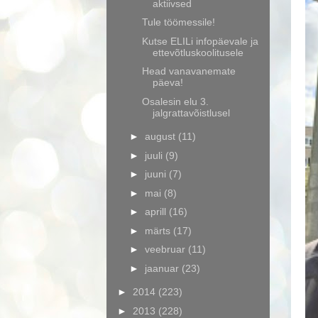
aktiivsed
Tule töömessile!
Kutse ELILi infopäevale ja
ettevõtluskoolitusele
Head vanavanemate
päeva!
Osalesin elu 3.
jalgrattavõistlusel
►
august
(11)
►
juuli
(9)
►
juuni
(7)
►
mai
(8)
►
aprill
(16)
►
märts
(17)
►
veebruar
(11)
►
jaanuar
(23)
►
2014
(223)
►
2013
(228)