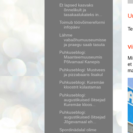
Et lapsed kasvaks
õnnelikult ja
tasakaalukateks in...
U
Toimub töövõimereformi
infopäev
Te
Lähme
vabaõhumuuseumisse
ja praegu saab tasuta
Vi
Puhkuseblogi:
Maanteemuuseumis
Mi
Põlvamaal Kanepis
et
Puhkuseblogi: Mustvees
ma
ja pizzabaaris Iisakul
Puhkuseblogi: Kuremäe
kloostrit külastamas
Puhkuseblogi:
augustikuised õitsejad
Kuremäe kloos...
Puhkuseblogi:
augustikuised õitsejad
Jõgevamaal eh...
Spordinädalal olime