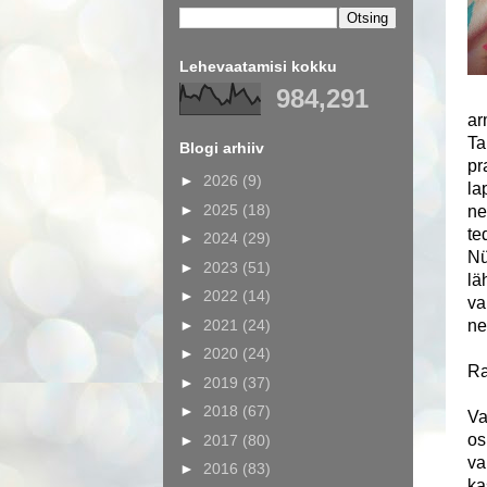
Lehevaatamisi kokku
984,291
ar
Ta
Blogi arhiiv
pr
►
2026
(9)
la
►
2025
(18)
ne
te
►
2024
(29)
Nü
►
2023
(51)
lä
►
2022
(14)
va
►
2021
(24)
ne
►
2020
(24)
Ra
►
2019
(37)
►
2018
(67)
Va
os
►
2017
(80)
va
►
2016
(83)
ka