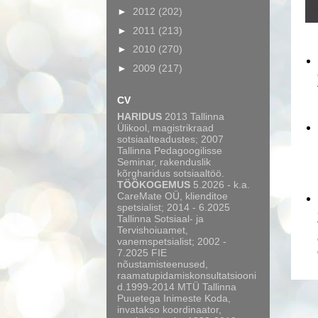
►
2012
(202)
►
2011
(213)
►
2010
(270)
►
2009
(217)
CV
HARIDUS
2013 Tallinna
Ülikool, magistrikraad
sotsiaalteadustes; 2007
Tallinna Pedagoogilisse
Seminar, rakenduslik
kõrgharidus sotsiaaltöö.
TÖÖKOGEMUS
5.2026 - k.a.
CareMate OÜ, klienditoe
spetsialist; 2014 - 6.2025
Tallinna Sotsiaal- ja
Tervishoiuamet,
vanemspetsialist; 2002 -
7.2025 FIE
nõustamisteenused,
raamatupidamiskonsultatsiooni
d.1999-2014 MTÜ Tallinna
Puuetega Inimeste Koda,
invatakso koordinaator,