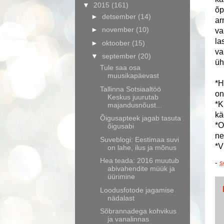
▼
2015
(161)
õp
►
detsember
(14)
ar
►
november
(10)
va
la
►
oktoober
(15)
va
▼
september
(20)
üh
Tule saa osa
muusikapäevast
*H
Tallinna Sotsiaaltöö
on
Keskus juurutab
*K
majandusnõust...
kä
Õigusapteek jagab tasuta
*O
õigusabi
ne
Suveblogi: Eestimaa suvi
*V
on lahe, ilus ja mõnus
Hea teada: 2016 muutub
-
s
abivahendite müük ja
üürimine
Loodusfotode jagamise
nädalast
Sõbrannadega kohvikus
ja vanalinnas