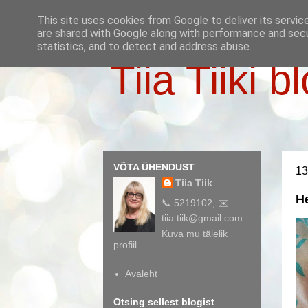
This site uses cookies from Google to deliver its servic
are shared with Google along with performance and secur
statistics, and to detect and address abuse.
Tiia Tiiki b
VÕTA ÜHENDUST
13
Tiia Tiik
H
📞 5219102, ✉️
tiia.tiik@gmail.com
Kuva mu täielik
profiil
Avaleht
Otsing sellest blogist