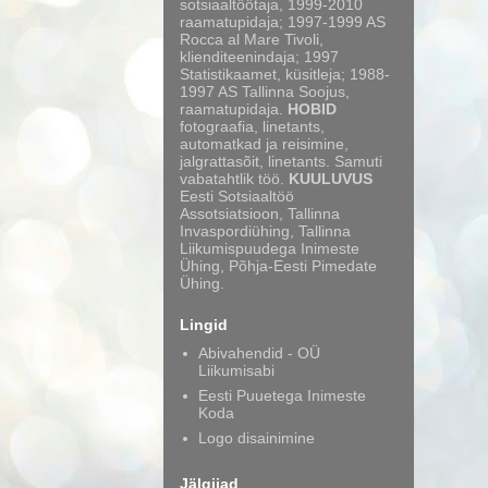
sotsiaaltöötaja, 1999-2010
raamatupidaja; 1997-1999 AS
Rocca al Mare Tivoli,
klienditeenindaja; 1997
Statistikaamet, küsitleja; 1988-
1997 AS Tallinna Soojus,
raamatupidaja.
HOBID
fotograafia, linetants,
automatkad ja reisimine,
jalgrattasõit, linetants. Samuti
vabatahtlik töö.
KUULUVUS
Eesti Sotsiaaltöö
Assotsiatsioon, Tallinna
Invaspordiühing, Tallinna
Liikumispuudega Inimeste
Ühing, Põhja-Eesti Pimedate
Ühing.
Lingid
Abivahendid - OÜ
Liikumisabi
Eesti Puuetega Inimeste
Koda
Logo disainimine
Jälgijad