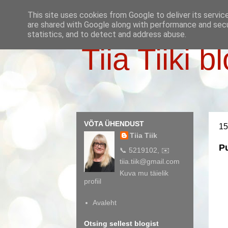
This site uses cookies from Google to deliver its servic
are shared with Google along with performance and secur
statistics, and to detect and address abuse.
Tiia Tiiki b
VÕTA ÜHENDUST
15
Tiia Tiik
P
📞 5219102, ✉️
tiia.tiik@gmail.com
Kuva mu täielik
profiil
Avaleht
Otsing sellest blogist