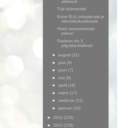
aktiivsed
Tule töömessile!
Kutse ELILi infopäevale ja
ettevõtluskoolitusele
Head vanavanemate
päeva!
Osalesin elu 3.
jalgrattavõistlusel
►
august
(11)
►
juuli
(9)
►
juuni
(7)
►
mai
(8)
►
aprill
(16)
►
märts
(17)
►
veebruar
(11)
►
jaanuar
(23)
►
2014
(223)
►
2013
(228)