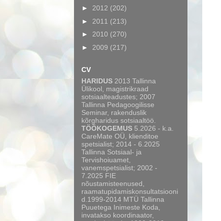
►
2012
(202)
►
2011
(213)
►
2010
(270)
►
2009
(217)
CV
HARIDUS
2013 Tallinna
Ülikool, magistrikraad
sotsiaalteadustes; 2007
Tallinna Pedagoogilisse
Seminar, rakenduslik
kõrgharidus sotsiaaltöö.
TÖÖKOGEMUS
5.2026 - k.a.
CareMate OÜ, klienditoe
spetsialist; 2014 - 6.2025
Tallinna Sotsiaal- ja
Tervishoiuamet,
vanemspetsialist; 2002 -
7.2025 FIE
nõustamisteenused,
raamatupidamiskonsultatsiooni
d.1999-2014 MTÜ Tallinna
Puuetega Inimeste Koda,
invatakso koordinaator,