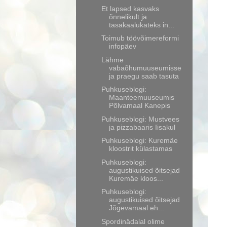
Et lapsed kasvaks
õnnelikult ja
tasakaalukateks in...
Toimub töövõimereformi
infopäev
Lähme
vabaõhumuuseumisse
ja praegu saab tasuta
Puhkuseblogi:
Maanteemuuseumis
Põlvamaal Kanepis
Puhkuseblogi: Mustvees
ja pizzabaaris Iisakul
Puhkuseblogi: Kuremäe
kloostrit külastamas
Puhkuseblogi:
augustikuised õitsejad
Kuremäe kloos...
Puhkuseblogi:
augustikuised õitsejad
Jõgevamaal eh...
Spordinädalal olime