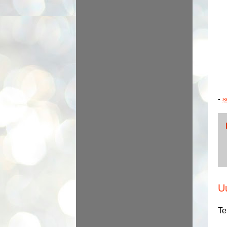
-
s
U
Te