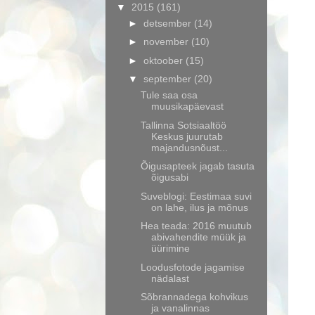
▼
2015
(161)
►
detsember
(14)
►
november
(10)
►
oktoober
(15)
▼
september
(20)
Tule saa osa
muusikapäevast
Tallinna Sotsiaaltöö
Keskus juurutab
majandusnõust...
Õigusapteek jagab tasuta
õigusabi
Suveblogi: Eestimaa suvi
on lahe, ilus ja mõnus
Hea teada: 2016 muutub
abivahendite müük ja
üürimine
Loodusfotode jagamise
nädalast
Sõbrannadega kohvikus
ja vanalinnas