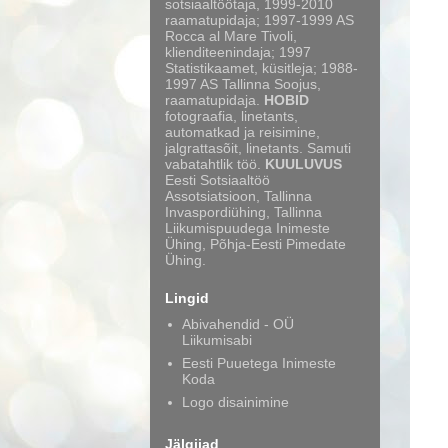
sotsiaaltöötaja, 1999-2010
raamatupidaja; 1997-1999 AS
Rocca al Mare Tivoli,
klienditeenindaja; 1997
Statistikaamet, küsitleja; 1988-
1997 AS Tallinna Soojus,
raamatupidaja.
HOBID
fotograafia, linetants,
automatkad ja reisimine,
jalgrattasõit, linetants. Samuti
vabatahtlik töö.
KUULUVUS
Eesti Sotsiaaltöö
Assotsiatsioon, Tallinna
Invaspordiühing, Tallinna
Liikumispuudega Inimeste
Ühing, Põhja-Eesti Pimedate
Ühing.
Lingid
Abivahendid - OÜ
Liikumisabi
Eesti Puuetega Inimeste
Koda
Logo disainimine
Jälgijad