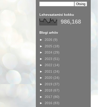
Lehevaatamisi kokku
986,168
Blogi arhiiv
►
2026
(9)
►
2025
(18)
►
2024
(29)
►
2023
(51)
►
2022
(14)
►
2021
(24)
►
2020
(24)
►
2019
(37)
►
2018
(67)
►
2017
(80)
►
2016
(83)