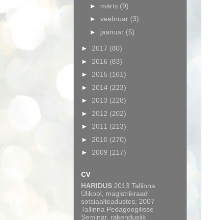
►
märts
(9)
►
veebruar
(3)
►
jaanuar
(5)
►
2017
(80)
►
2016
(83)
►
2015
(161)
►
2014
(223)
►
2013
(228)
►
2012
(202)
►
2011
(213)
►
2010
(270)
►
2009
(217)
CV
HARIDUS
2013 Tallinna
Ülikool, magistrikraad
sotsiaalteadustes; 2007
Tallinna Pedagoogilisse
Seminar, rakenduslik