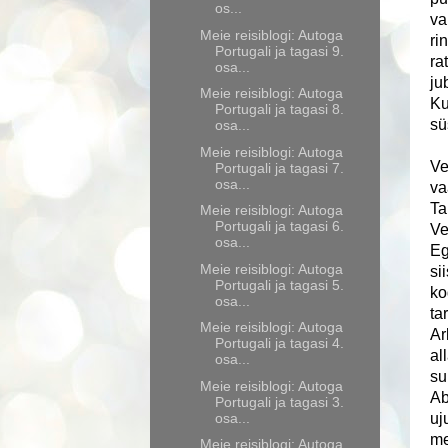
os...
va
Meie reisiblogi: Autoga
ri
Portugali ja tagasi 9.
ra
osa...
ju
Meie reisiblogi: Autoga
Ku
Portugali ja tagasi 8.
sü
osa...
Meie reisiblogi: Autoga
Ve
Portugali ja tagasi 7.
osa...
va
Ta
Meie reisiblogi: Autoga
Portugali ja tagasi 6.
Ve
osa...
Eg
Meie reisiblogi: Autoga
si
Portugali ja tagasi 5.
ko
osa...
ta
Meie reisiblogi: Autoga
Ar
Portugali ja tagasi 4.
al
osa...
su
Meie reisiblogi: Autoga
Ab
Portugali ja tagasi 3.
osa...
uj
me
Meie reisiblogi: Autoga