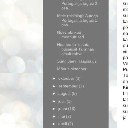
Portugali ja tagasi 2.
su
osa...
me
su
Meie reisiblogi: Autoga
Portugali ja tagasi 1.
ka
osa...
pe
Novembrikuu
no
meenutused
ka
Hea teada: tasuta
õu
bussisõit Tallinnas
vi
ainult rahva...
pä
Sünnipäev Haapsalus
Ve
Mõnus oktoober
Pu
Tö
►
oktoober
(3)
om
►
september
(2)
Ki
►
august
(5)
Li
tä
►
juuli
(1)
sü
►
juuni
(16)
su
►
mai
(7)
ja
►
aprill
(2)