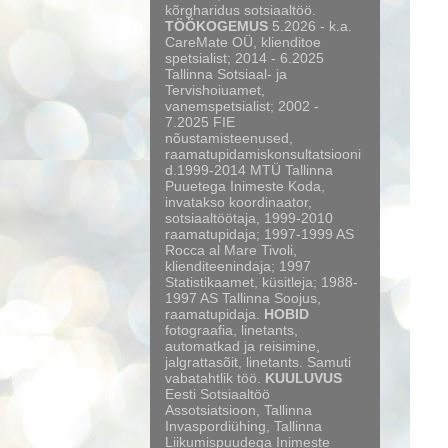
kõrgharidus sotsiaaltöö.
TÖÖKOGEMUS
5.2026 - k.a.
CareMate OÜ, klienditoe
spetsialist; 2014 - 6.2025
Tallinna Sotsiaal- ja
Tervishoiuamet,
vanemspetsialist; 2002 -
7.2025 FIE
nõustamisteenused,
raamatupidamiskonsultatsiooni
d.1999-2014 MTÜ Tallinna
Puuetega Inimeste Koda,
invatakso koordinaator,
sotsiaaltöötaja, 1999-2010
raamatupidaja; 1997-1999 AS
Rocca al Mare Tivoli,
klienditeenindaja; 1997
Statistikaamet, küsitleja; 1988-
1997 AS Tallinna Soojus,
raamatupidaja.
HOBID
fotograafia, linetants,
automatkad ja reisimine,
jalgrattasõit, linetants. Samuti
vabatahtlik töö.
KUULUVUS
Eesti Sotsiaaltöö
Assotsiatsioon, Tallinna
Invaspordiühing, Tallinna
Liikumispuudega Inimeste