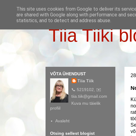
This site uses cookies from Google to deliver its servic
are shared with Google along with performance and secur
statistics, and to detect and address abuse.
Tiia Tiiki b
VÕTA ÜHENDUST
28
Tiia Tiik
N
📞 5219102, ✉️
tiia.tiik@gmail.com
Kü
Kuva mu täielik
no
profiil
ra
tö
Avaleht
Se
võ
Otsing sellest blogist