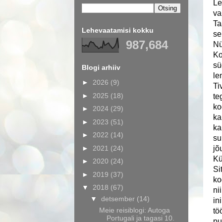
Le
va
Ta
Lehevaatamisi kokku
se
987,684
Nü
Ko
sü
Blogi arhiiv
le
►
2026
(9)
Ti
►
2025
(18)
te
ko
►
2024
(29)
ka
►
2023
(51)
ka
►
2022
(14)
su
►
2021
(24)
jõ
Kü
►
2020
(24)
Si
►
2019
(37)
ko
▼
2018
(67)
ni
▼
detsember
(14)
in
Meie reisiblogi: Autoga
tö
Portugali ja tagasi 10.
pu