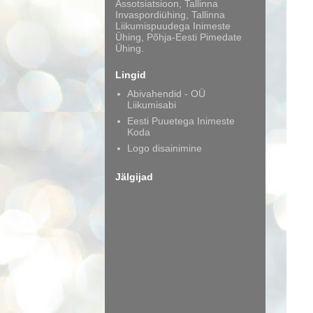
Assotsiatsioon, Tallinna
Invaspordiühing, Tallinna
Liikumispuudega Inimeste
Ühing, Põhja-Eesti Pimedate
Ühing.
Lingid
Abivahendid - OÜ
Liikumisabi
Eesti Puuetega Inimeste
Koda
Logo disainimine
Jälgijad