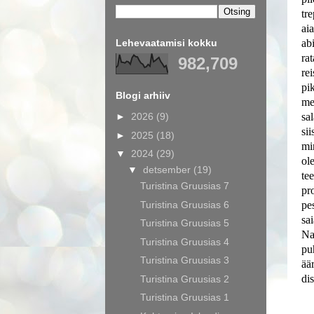
tre
ai
Lehevaatamisi kokku
ab
ra
982,709
re
pi
Blogi arhiiv
me
►
2026
(9)
sa
si
►
2025
(18)
mi
▼
2024
(29)
ol
▼
detsember
(19)
te
Turistina Gruusias 7
pr
Turistina Gruusias 6
pe
sa
Turistina Gruusias 5
Na
Turistina Gruusias 4
pu
Turistina Gruusias 3
ää
di
Turistina Gruusias 2
Turistina Gruusias 1