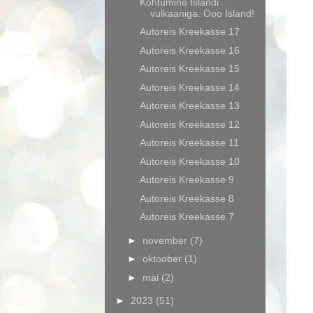
Kohtumine Islandi
vulkaaniga. Ooo Island!
Autoreis Kreekasse 17
Autoreis Kreekasse 16
Autoreis Kreekasse 15
Autoreis Kreekasse 14
Autoreis Kreekasse 13
Autoreis Kreekasse 12
Autoreis Kreekasse 11
Autoreis Kreekasse 10
Autoreis Kreekasse 9
Autoreis Kreekasse 8
Autoreis Kreekasse 7
►
november
(7)
►
oktoober
(1)
►
mai
(2)
►
2023
(51)