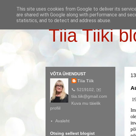
This site uses cookies from Google to deliver its servic
are shared with Google along with performance and secur
statistics, and to detect and address abuse.
Tiia Tiiki b
VÕTA ÜHENDUST
13
Tiia Tiik
A
📞 5219102, ✉️
tiia.tiik@gmail.com
19
Kuva mu täielik
profiil
Im
ol
Avaleht
in
põ
Otsing sellest blogist
pil