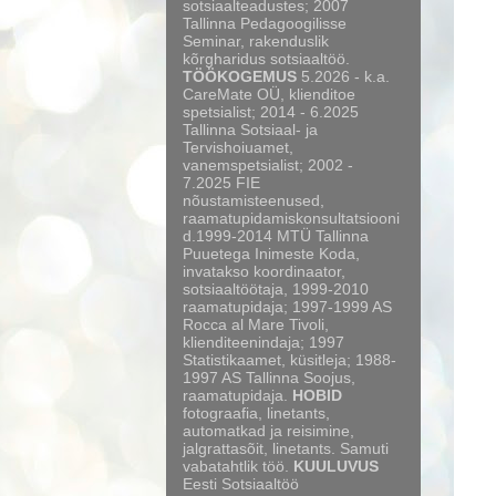
sotsiaalteadustes; 2007
Tallinna Pedagoogilisse
Seminar, rakenduslik
kõrgharidus sotsiaaltöö.
TÖÖKOGEMUS
5.2026 - k.a.
CareMate OÜ, klienditoe
spetsialist; 2014 - 6.2025
Tallinna Sotsiaal- ja
Tervishoiuamet,
vanemspetsialist; 2002 -
7.2025 FIE
nõustamisteenused,
raamatupidamiskonsultatsiooni
d.1999-2014 MTÜ Tallinna
Puuetega Inimeste Koda,
invatakso koordinaator,
sotsiaaltöötaja, 1999-2010
raamatupidaja; 1997-1999 AS
Rocca al Mare Tivoli,
klienditeenindaja; 1997
Statistikaamet, küsitleja; 1988-
1997 AS Tallinna Soojus,
raamatupidaja.
HOBID
fotograafia, linetants,
automatkad ja reisimine,
jalgrattasõit, linetants. Samuti
vabatahtlik töö.
KUULUVUS
Eesti Sotsiaaltöö