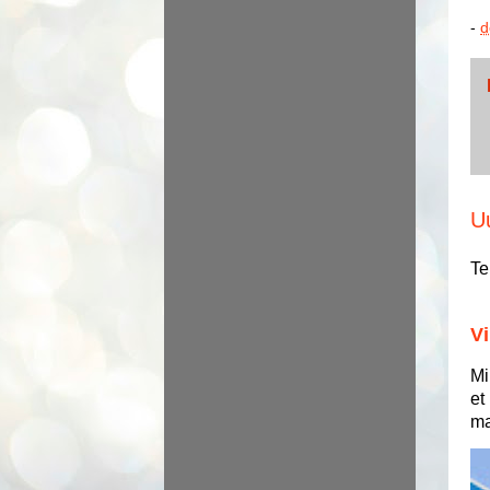
-
d
U
Te
Vi
Mi
et
ma