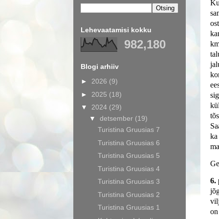
Ku
sa
os
Lehevaatamisi kokku
ka
982,180
km
ta
ja
Blogi arhiiv
ko
►
2026
(9)
ee
►
2025
(18)
si
kü
▼
2024
(29)
tõ
▼
detsember
(19)
Sa
Turistina Gruusias 7
ka
Turistina Gruusias 6
ma
Turistina Gruusias 5
Ge
Turistina Gruusias 4
6.
Turistina Gruusias 3
jõ
Turistina Gruusias 2
vi
Turistina Gruusias 1
on