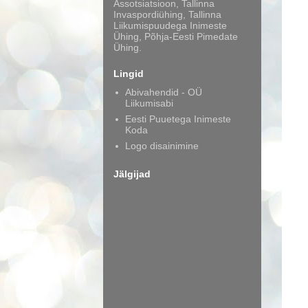
Assotsiatsioon, Tallinna
Invaspordiühing, Tallinna
Liikumispuudega Inimeste
Ühing, Põhja-Eesti Pimedate
Ühing.
Lingid
Abivahendid - OÜ
Liikumisabi
Eesti Puuetega Inimeste
Koda
Logo disainimine
Jälgijad