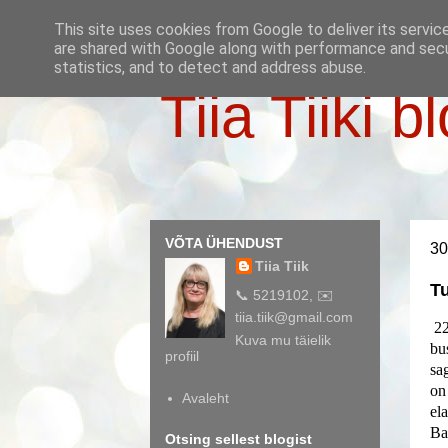
This site uses cookies from Google to deliver its servic
are shared with Google along with performance and secur
statistics, and to detect and address abuse.
Tiia Tiiki b
VÕTA ÜHENDUST
30
Tiia Tiik
Tu
📞 5219102, ✉️
tiia.tiik@gmail.com
22
Kuva mu täielik
bu
profiil
sa
on
Avaleht
el
Ba
Otsing sellest blogist