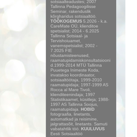
sotsiaalteadustes; 2007
Tallinna Pedagoogilisse
Seminar, rakenduslik
kõrgharidus sotsiaaltöö.
TÖÖKOGEMUS
5.2026 - k.a.
CareMate OÜ, klienditoe
spetsialist; 2014 - 6.2025
Tallinna Sotsiaal- ja
Tervishoiuamet,
vanemspetsialist; 2002 -
7.2025 FIE
nõustamisteenused,
raamatupidamiskonsultatsiooni
d.1999-2014 MTÜ Tallinna
Puuetega Inimeste Koda,
invatakso koordinaator,
sotsiaaltöötaja, 1999-2010
raamatupidaja; 1997-1999 AS
Rocca al Mare Tivoli,
klienditeenindaja; 1997
Statistikaamet, küsitleja; 1988-
1997 AS Tallinna Soojus,
raamatupidaja.
HOBID
fotograafia, linetants,
automatkad ja reisimine,
jalgrattasõit, linetants. Samuti
vabatahtlik töö.
KUULUVUS
Eesti Sotsiaaltöö