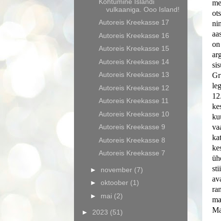
Kohtumine Islandi
me
vulkaaniga. Ooo Island!
ot
Autoreis Kreekasse 17
ni
aa
Autoreis Kreekasse 16
on
Autoreis Kreekasse 15
ar
Autoreis Kreekasse 14
si
Autoreis Kreekasse 13
Gr
le
Autoreis Kreekasse 12
12
Autoreis Kreekasse 11
ke
Autoreis Kreekasse 10
ku
Autoreis Kreekasse 9
va
ka
Autoreis Kreekasse 8
ke
Autoreis Kreekasse 7
üh
st
►
november
(7)
av
►
oktoober
(1)
ra
►
mai
(2)
ma
Ma
►
2023
(51)