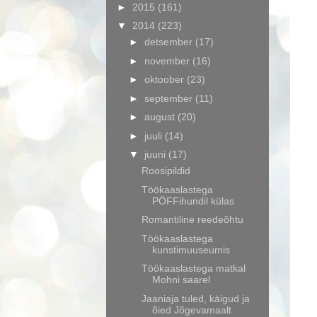
►
2015
(161)
▼
2014
(223)
►
detsember
(17)
►
november
(16)
►
oktoober
(23)
►
september
(11)
►
august
(20)
►
juuli
(14)
▼
juuni
(17)
Roosipildid
Töökaaslastega
PÖFFihundil külas
Romantiline reedeõhtu
Töökaaslastega
kunstimuuseumis
Töökaaslastega matkal
Mohni saarel
Jaaniaja tuled, käigud ja
õied Jõgevamaalt