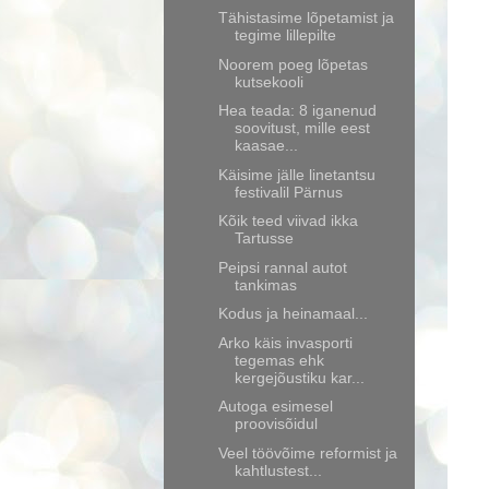
Tähistasime lõpetamist ja
tegime lillepilte
Noorem poeg lõpetas
kutsekooli
Hea teada: 8 iganenud
soovitust, mille eest
kaasae...
Käisime jälle linetantsu
festivalil Pärnus
Kõik teed viivad ikka
Tartusse
Peipsi rannal autot
tankimas
Kodus ja heinamaal...
Arko käis invasporti
tegemas ehk
kergejõustiku kar...
Autoga esimesel
proovisõidul
Veel töövõime reformist ja
kahtlustest...