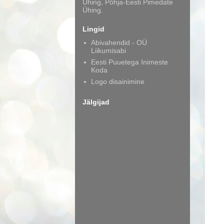
Ühing, Põhja-Eesti Pimedate
Ühing.
Lingid
Abivahendid - OÜ
Liikumisabi
Eesti Puuetega Inimeste
Koda
Logo disainimine
Jälgijad