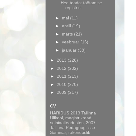
Hea teada: töötamise
registrist
►
mai
(11)
►
aprill
(19)
►
märts
(21)
►
veebruar
(16)
►
jaanuar
(38)
►
2013
(228)
►
2012
(202)
►
2011
(213)
►
2010
(270)
►
2009
(217)
CV
HARIDUS
2013 Tallinna
Ülikool, magistrikraad
sotsiaalteadustes; 2007
Tallinna Pedagoogilisse
Seminar, rakenduslik