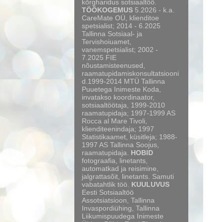
kõrgharidus sotsiaaltöö.
TÖÖKOGEMUS
5.2026 - k.a.
CareMate OÜ, klienditoe
spetsialist; 2014 - 6.2025
Tallinna Sotsiaal- ja
Tervishoiuamet,
vanemspetsialist; 2002 -
7.2025 FIE
nõustamisteenused,
raamatupidamiskonsultatsiooni
d.1999-2014 MTÜ Tallinna
Puuetega Inimeste Koda,
invatakso koordinaator,
sotsiaaltöötaja, 1999-2010
raamatupidaja; 1997-1999 AS
Rocca al Mare Tivoli,
klienditeenindaja; 1997
Statistikaamet, küsitleja; 1988-
1997 AS Tallinna Soojus,
raamatupidaja.
HOBID
fotograafia, linetants,
automatkad ja reisimine,
jalgrattasõit, linetants. Samuti
vabatahtlik töö.
KUULUVUS
Eesti Sotsiaaltöö
Assotsiatsioon, Tallinna
Invaspordiühing, Tallinna
Liikumispuudega Inimeste