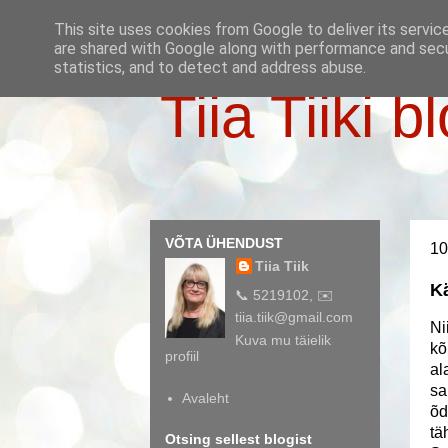
This site uses cookies from Google to deliver its servic
are shared with Google along with performance and secur
statistics, and to detect and address abuse.
Tiia Tiiki b
VÕTA ÜHENDUST
10
Tiia Tiik
Kä
📞 5219102, ✉️
tiia.tiik@gmail.com
Ni
Kuva mu täielik
kõ
profiil
al
sa
Avaleht
õd
tä
Otsing sellest blogist