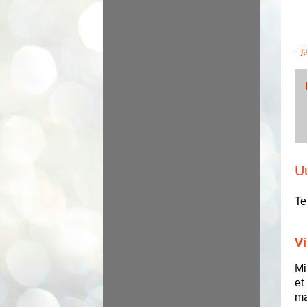
-
j
U
Te
Vi
Mi
et
ma