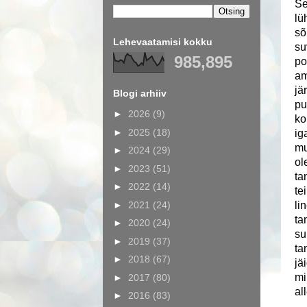
Se
lü
sõ
Lehevaatamisi kokku
su
985,895
po
am
jä
Blogi arhiiv
pu
►
2026
(9)
ko
►
2025
(18)
ig
mu
►
2024
(29)
ol
►
2023
(51)
ta
►
2022
(14)
te
►
2021
(24)
li
ta
►
2020
(24)
su
►
2019
(37)
ta
►
2018
(67)
jä
mi
►
2017
(80)
al
►
2016
(83)