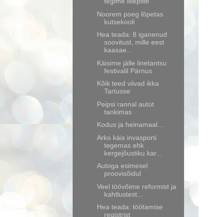
tegime lillepilte
Noorem poeg lõpetas
kutsekooli
Hea teada: 8 iganenud
soovitust, mille eest
kaasae...
Käisime jälle linetantsu
festivalil Pärnus
Kõik teed viivad ikka
Tartusse
Peipsi rannal autot
tankimas
Kodus ja heinamaal...
Arko käis invasporti
tegemas ehk
kergejõustiku kar...
Autoga esimesel
proovisõidul
Veel töövõime reformist ja
kahtlustest...
Hea teada: töötamise
registrist