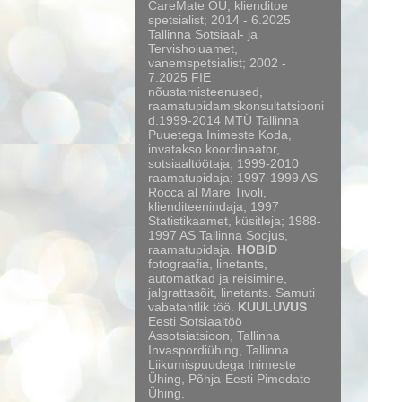
CareMate OÜ, klienditoe
spetsialist; 2014 - 6.2025
Tallinna Sotsiaal- ja
Tervishoiuamet,
vanemspetsialist; 2002 -
7.2025 FIE
nõustamisteenused,
raamatupidamiskonsultatsiooni
d.1999-2014 MTÜ Tallinna
Puuetega Inimeste Koda,
invatakso koordinaator,
sotsiaaltöötaja, 1999-2010
raamatupidaja; 1997-1999 AS
Rocca al Mare Tivoli,
klienditeenindaja; 1997
Statistikaamet, küsitleja; 1988-
1997 AS Tallinna Soojus,
raamatupidaja.
HOBID
fotograafia, linetants,
automatkad ja reisimine,
jalgrattasõit, linetants. Samuti
vabatahtlik töö.
KUULUVUS
Eesti Sotsiaaltöö
Assotsiatsioon, Tallinna
Invaspordiühing, Tallinna
Liikumispuudega Inimeste
Ühing, Põhja-Eesti Pimedate
Ühing.