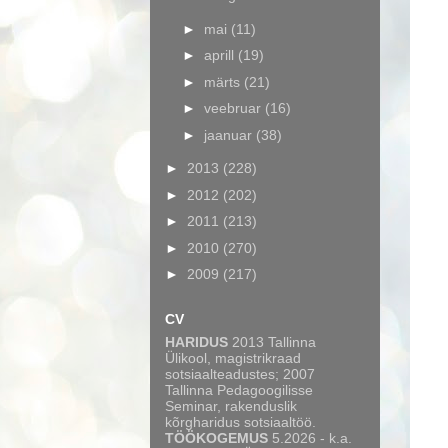
►
mai
(11)
►
aprill
(19)
►
märts
(21)
►
veebruar
(16)
►
jaanuar
(38)
►
2013
(228)
►
2012
(202)
►
2011
(213)
►
2010
(270)
►
2009
(217)
CV
HARIDUS
2013 Tallinna
Ülikool, magistrikraad
sotsiaalteadustes; 2007
Tallinna Pedagoogilisse
Seminar, rakenduslik
kõrgharidus sotsiaaltöö.
TÖÖKOGEMUS
5.2026 - k.a.