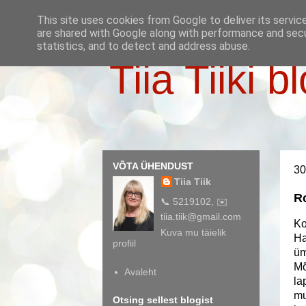
This site uses cookies from Google to deliver its servic
are shared with Google along with performance and secur
statistics, and to detect and address abuse.
Tiia Tiiki b
VÕTA ÜHENDUST
30
Tiia Tiik
Ro
📞 5219102, ✉️
tiia.tiik@gmail.com
Ko
Kuva mu täielik
Ha
profiil
üm
Mõ
Avaleht
la
mu
Otsing sellest blogist