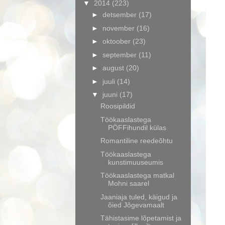
▼
2014
(223)
►
detsember
(17)
►
november
(16)
►
oktoober
(23)
►
september
(11)
►
august
(20)
►
juuli
(14)
▼
juuni
(17)
Roosipildid
Töökaaslastega
PÖFFihundil külas
Romantiline reedeõhtu
Töökaaslastega
kunstimuuseumis
Töökaaslastega matkal
Mohni saarel
Jaaniaja tuled, käigud ja
õied Jõgevamaalt
Tähistasime lõpetamist ja