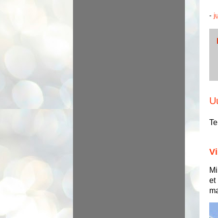
-
j
U
Te
Vi
Mi
et
ma