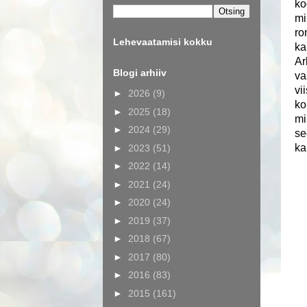
ko
mi
ro
Lehevaatamisi kokku
ka
Ar
Blogi arhiiv
va
vi
►
2026
(9)
ko
►
2025
(18)
mi
►
2024
(29)
se
ka
►
2023
(51)
►
2022
(14)
►
2021
(24)
►
2020
(24)
►
2019
(37)
►
2018
(67)
►
2017
(80)
►
2016
(83)
►
2015
(161)