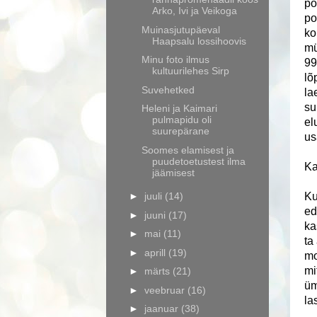
põ
Arko, Ivi ja Veikoga
po
Muinasjutupäeval
ko
Haapsalu lossihoovis
mü
Minu foto ilmus
99
kultuurilehes Sirp
lõ
Suvehetked
la
su
Heleni ja Kaimari
pulmapidu oli
el
suurepärane
us
Soomes elamisest ja
puudetoetustest ilma
Ka
jäämisest
►
juuli
(14)
Ku
ed
►
juuni
(17)
ka
►
mai
(11)
ta
►
aprill
(19)
mo
mi
►
märts
(21)
üm
►
veebruar
(16)
la
►
jaanuar
(38)