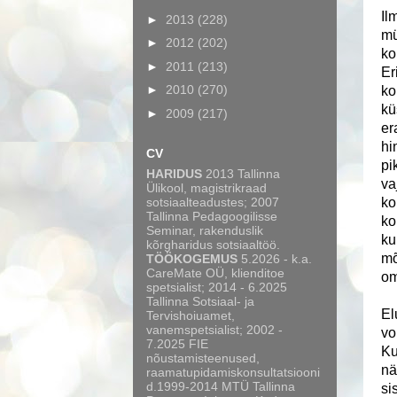
Il
►
2013
(228)
mü
►
2012
(202)
ko
►
2011
(213)
Er
►
2010
(270)
ko
kü
►
2009
(217)
er
hi
CV
pi
HARIDUS
2013 Tallinna
va
Ülikool, magistrikraad
sotsiaalteadustes; 2007
ko
Tallinna Pedagoogilisse
ko
Seminar, rakenduslik
ku
kõrgharidus sotsiaaltöö.
mõ
TÖÖKOGEMUS
5.2026 - k.a.
CareMate OÜ, klienditoe
om
spetsialist; 2014 - 6.2025
Tallinna Sotsiaal- ja
El
Tervishoiuamet,
vanemspetsialist; 2002 -
vo
7.2025 FIE
Ku
nõustamisteenused,
nä
raamatupidamiskonsultatsiooni
d.1999-2014 MTÜ Tallinna
si