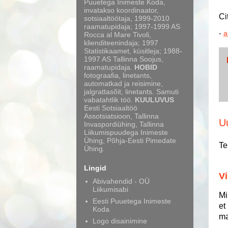
Puuetega Inimeste Koda,
invatakso koordinaator,
Ci
sotsiaaltöötaja, 1999-2010
raamatupidaja; 1997-1999 AS
-
a
Rocca al Mare Tivoli,
klienditeenindaja; 1997
Statistikaamet, küsitleja; 1988-
1997 AS Tallinna Soojus,
raamatupidaja.
HOBID
fotograafia, linetants,
automatkad ja reisimine,
jalgrattasõit, linetants. Samuti
vabatahtlik töö.
KUULUVUS
Eesti Sotsiaaltöö
Assotsiatsioon, Tallinna
U
Invaspordiühing, Tallinna
Liikumispuudega Inimeste
Ühing, Põhja-Eesti Pimedate
Te
Ühing.
Lingid
Vi
Abivahendid - OÜ
Liikumisabi
Mi
Eesti Puuetega Inimeste
et
Koda
ma
Logo disainimine