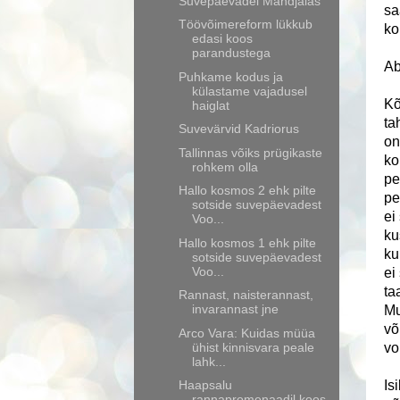
Suvepäevadel Mändjalas
sa
Töövõimereform lükkub
ko
edasi koos
parandustega
Ab
Puhkame kodus ja
külastame vajadusel
Kõ
haiglat
ta
Suvevärvid Kadriorus
on
Tallinnas võiks prügikaste
ko
rohkem olla
pe
Hallo kosmos 2 ehk pilte
pe
sotside suvepäevadest
ei
Voo...
ku
Hallo kosmos 1 ehk pilte
ku
sotside suvepäevadest
Voo...
ei
ta
Rannast, naisterannast,
invarannast jne
Mu
võ
Arco Vara: Kuidas müüa
ühist kinnisvara peale
vo
lahk...
Haapsalu
Is
rannapromenaadil koos