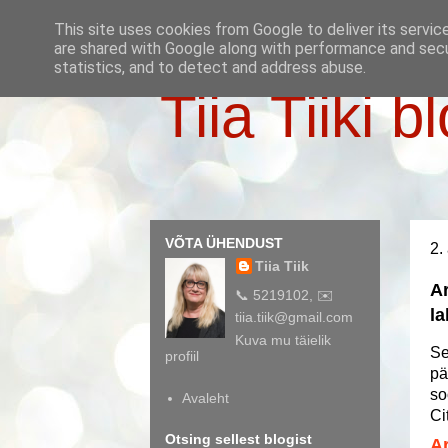
This site uses cookies from Google to deliver its servic
are shared with Google along with performance and secur
statistics, and to detect and address abuse.
Tiia Tiiki b
VÕTA ÜHENDUST
2.
Tiia Tiik
Ar
📞 5219102, ✉️
l
tiia.tiik@gmail.com
Kuva mu täielik
Se
profiil
pä
so
Avaleht
Ci
Otsing sellest blogist
A