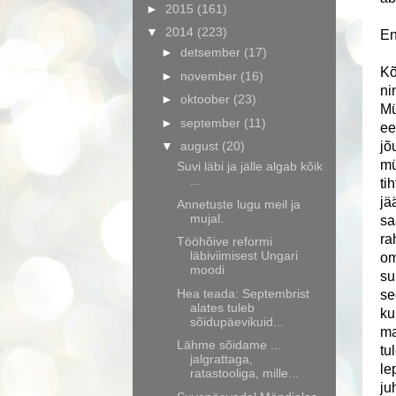
►
2015
(161)
▼
2014
(223)
En
►
detsember
(17)
Kõ
►
november
(16)
ni
►
oktoober
(23)
Mü
►
september
(11)
ee
▼
august
(20)
jõ
mü
Suvi läbi ja jälle algab kõik
...
ti
jä
Annetuste lugu meil ja
mujal.
sa
ra
Tööhõive reformi
läbiviimisest Ungari
om
moodi
su
Hea teada: Septembrist
se
alates tuleb
ku
sõidupäevikuid...
ma
Lähme sõidame ...
tu
jalgrattaga,
le
ratastooliga, mille...
ju