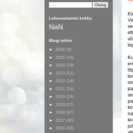
Ki
Lehevaatamisi kokku
Va
NaN
se
et
võ
Blogi arhiiv
le
►
2026
(9)
►
2025
(18)
Ku
en
►
2024
(29)
lõ
►
2023
(51)
le
►
2022
(14)
ni
pa
►
2021
(24)
se
►
2020
(24)
pa
►
2019
(37)
ki
►
2018
(67)
na
ki
►
2017
(80)
ju
►
2016
(83)
ab