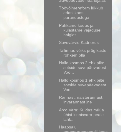
Suvepäevadel Mändjalas
Töövõimereform lükkub
edasi koos
parandustega
Puhkame kodus ja
külastame vajadusel
haiglat
Suvevärvid Kadriorus
Tallinnas võiks prügikaste
rohkem olla
Hallo kosmos 2 ehk pilte
sotside suvepäevadest
Voo...
Hallo kosmos 1 ehk pilte
sotside suvepäevadest
Voo...
Rannast, naisterannast,
invarannast jne
Arco Vara: Kuidas müüa
ühist kinnisvara peale
lahk...
Haapsalu
rannapromenaadil koos