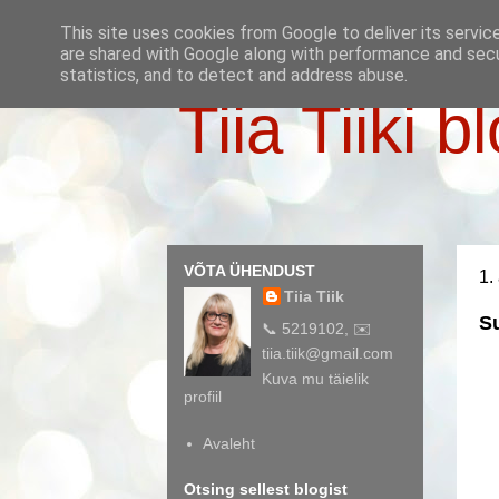
This site uses cookies from Google to deliver its servic
are shared with Google along with performance and secur
statistics, and to detect and address abuse.
Tiia Tiiki b
VÕTA ÜHENDUST
1.
Tiia Tiik
S
📞 5219102, ✉️
tiia.tiik@gmail.com
Kuva mu täielik
profiil
Avaleht
Otsing sellest blogist