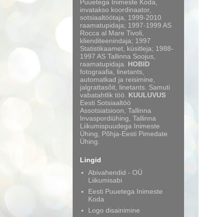
Puuetega Inimeste Koda,
invatakso koordinaator,
sotsiaaltöötaja, 1999-2010
raamatupidaja; 1997-1999 AS
Rocca al Mare Tivoli,
klienditeenindaja; 1997
Statistikaamet, küsitleja; 1988-
1997 AS Tallinna Soojus,
raamatupidaja.
HOBID
fotograafia, linetants,
automatkad ja reisimine,
jalgrattasõit, linetants. Samuti
vabatahtlik töö.
KUULUVUS
Eesti Sotsiaaltöö
Assotsiatsioon, Tallinna
Invaspordiühing, Tallinna
Liikumispuudega Inimeste
Ühing, Põhja-Eesti Pimedate
Ühing.
Lingid
Abivahendid - OÜ
Liikumisabi
Eesti Puuetega Inimeste
Koda
Logo disainimine