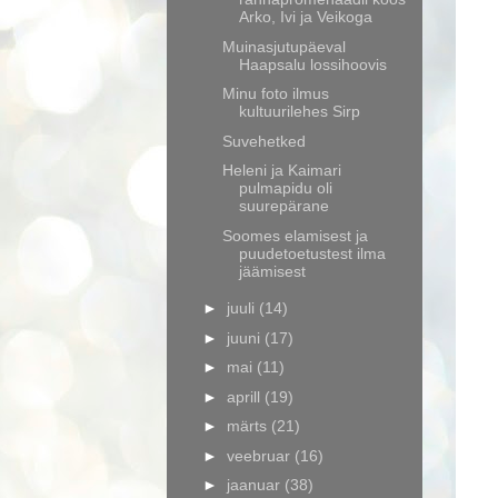
Arko, Ivi ja Veikoga
Muinasjutupäeval
Haapsalu lossihoovis
Minu foto ilmus
kultuurilehes Sirp
Suvehetked
Heleni ja Kaimari
pulmapidu oli
suurepärane
Soomes elamisest ja
puudetoetustest ilma
jäämisest
►
juuli
(14)
►
juuni
(17)
►
mai
(11)
►
aprill
(19)
►
märts
(21)
►
veebruar
(16)
►
jaanuar
(38)