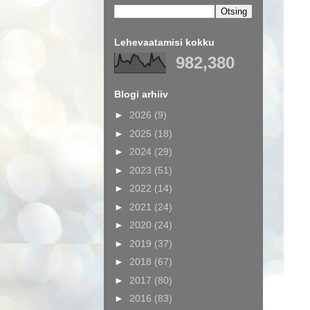
Lehevaatamisi kokku
982,380
Blogi arhiiv
►
2026
(9)
►
2025
(18)
►
2024
(29)
►
2023
(51)
►
2022
(14)
►
2021
(24)
►
2020
(24)
►
2019
(37)
►
2018
(67)
►
2017
(80)
►
2016
(83)