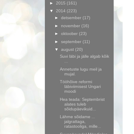
►
2015
(161)
▼
2014
(223)
►
detsember
(17)
►
november
(16)
►
oktoober
(23)
►
september
(11)
▼
august
(20)
Suvi läbi ja jälle algab kõik
...
Annetuste lugu meil ja
mujal.
Tööhõive reformi
läbiviimisest Ungari
moodi
Hea teada: Septembrist
alates tuleb
sõidupäevikuid...
Lähme sõidame ...
jalgrattaga,
ratastooliga, mille...