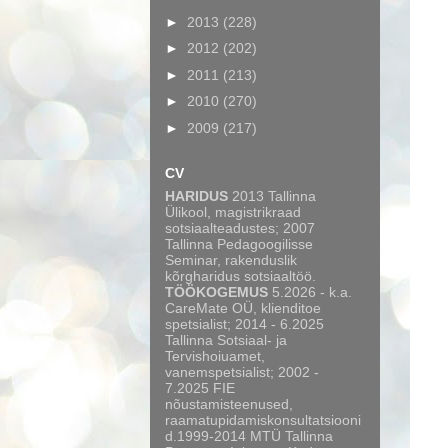
►
2013
(228)
►
2012
(202)
►
2011
(213)
►
2010
(270)
►
2009
(217)
CV
HARIDUS
2013 Tallinna
Ülikool, magistrikraad
sotsiaalteadustes; 2007
Tallinna Pedagoogilisse
Seminar, rakenduslik
kõrgharidus sotsiaaltöö.
TÖÖKOGEMUS
5.2026 - k.a.
CareMate OÜ, klienditoe
spetsialist; 2014 - 6.2025
Tallinna Sotsiaal- ja
Tervishoiuamet,
vanemspetsialist; 2002 -
7.2025 FIE
nõustamisteenused,
raamatupidamiskonsultatsiooni
d.1999-2014 MTÜ Tallinna