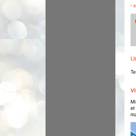
-
a
U
Te
Vi
Mi
et
ma