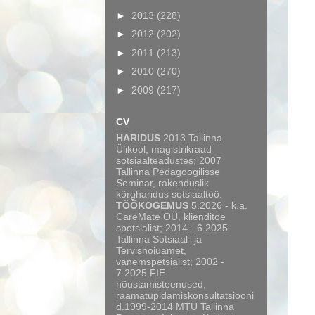
►
2013
(228)
►
2012
(202)
►
2011
(213)
►
2010
(270)
►
2009
(217)
CV
HARIDUS
2013 Tallinna
Ülikool, magistrikraad
sotsiaalteadustes; 2007
Tallinna Pedagoogilisse
Seminar, rakenduslik
kõrgharidus sotsiaaltöö.
TÖÖKOGEMUS
5.2026 - k.a.
CareMate OÜ, klienditoe
spetsialist; 2014 - 6.2025
Tallinna Sotsiaal- ja
Tervishoiuamet,
vanemspetsialist; 2002 -
7.2025 FIE
nõustamisteenused,
raamatupidamiskonsultatsiooni
d.1999-2014 MTÜ Tallinna