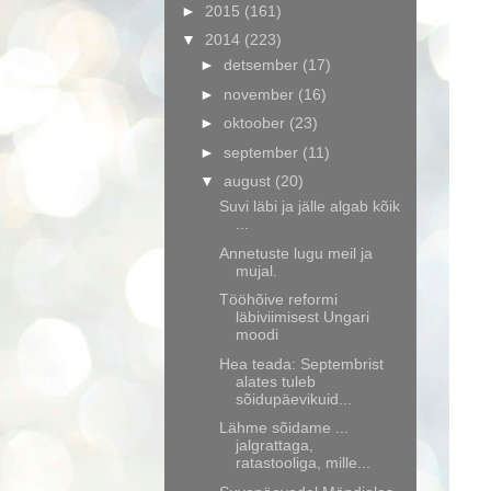
►
2015
(161)
▼
2014
(223)
►
detsember
(17)
►
november
(16)
►
oktoober
(23)
►
september
(11)
▼
august
(20)
Suvi läbi ja jälle algab kõik
...
Annetuste lugu meil ja
mujal.
Tööhõive reformi
läbiviimisest Ungari
moodi
Hea teada: Septembrist
alates tuleb
sõidupäevikuid...
Lähme sõidame ...
jalgrattaga,
ratastooliga, mille...