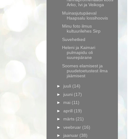
Arko, Ivi ja Veikoga
Muinasjutupäeval
Haapsalu lossihoovis
Minu foto ilmus
kultuurilehes Sirp
Suvehetked
Heleni ja Kaimari
pulmapidu oli
suurepärane
Soomes elamisest ja
puudetoetustest ilma
jäämisest
►
juuli
(14)
►
juuni
(17)
►
mai
(11)
►
aprill
(19)
►
märts
(21)
►
veebruar
(16)
►
jaanuar
(38)