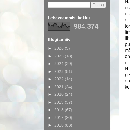
Na
os
ül
Lehevaatamisi kokku
ol
984,374
to
li
li
Blogi arhiiv
pu
►
2026
(9)
mõ
►
2025
(18)
õh
ni
►
2024
(29)
Ni
►
2023
(51)
pe
►
2022
(14)
on
►
2021
(24)
ke
►
2020
(24)
►
2019
(37)
►
2018
(67)
►
2017
(80)
►
2016
(83)