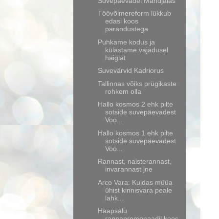
Suvepäevadel Mändjalas
Töövõimereform lükkub
edasi koos
parandustega
Puhkame kodus ja
külastame vajadusel
haiglat
Suvevärvid Kadriorus
Tallinnas võiks prügikaste
rohkem olla
Hallo kosmos 2 ehk pilte
sotside suvepäevadest
Voo...
Hallo kosmos 1 ehk pilte
sotside suvepäevadest
Voo...
Rannast, naisterannast,
invarannast jne
Arco Vara: Kuidas müüa
ühist kinnisvara peale
lahk...
Haapsalu
rannapromenaadil koos