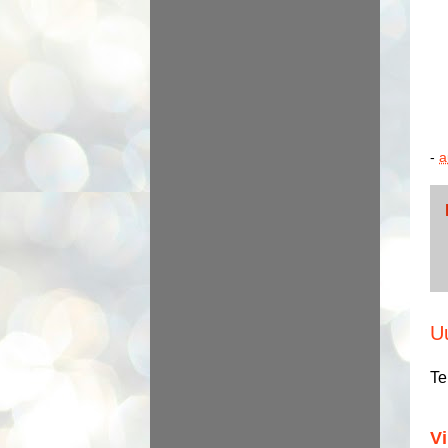
-
a
U
Te
Vi