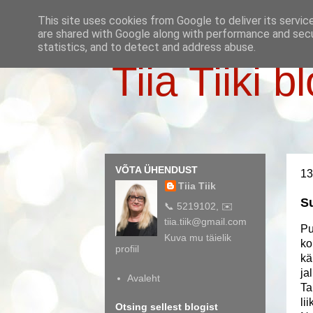
This site uses cookies from Google to deliver its servic
are shared with Google along with performance and secur
statistics, and to detect and address abuse.
Tiia Tiiki b
VÕTA ÜHENDUST
13
Tiia Tiik
S
📞 5219102, ✉️
tiia.tiik@gmail.com
Pu
Kuva mu täielik
ko
profiil
kä
ja
Avaleht
Ta
li
Otsing sellest blogist