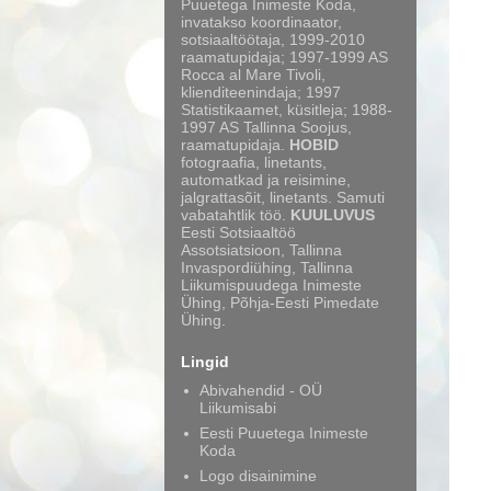
Puuetega Inimeste Koda,
invatakso koordinaator,
sotsiaaltöötaja, 1999-2010
raamatupidaja; 1997-1999 AS
Rocca al Mare Tivoli,
klienditeenindaja; 1997
Statistikaamet, küsitleja; 1988-
1997 AS Tallinna Soojus,
raamatupidaja.
HOBID
fotograafia, linetants,
automatkad ja reisimine,
jalgrattasõit, linetants. Samuti
vabatahtlik töö.
KUULUVUS
Eesti Sotsiaaltöö
Assotsiatsioon, Tallinna
Invaspordiühing, Tallinna
Liikumispuudega Inimeste
Ühing, Põhja-Eesti Pimedate
Ühing.
Lingid
Abivahendid - OÜ
Liikumisabi
Eesti Puuetega Inimeste
Koda
Logo disainimine