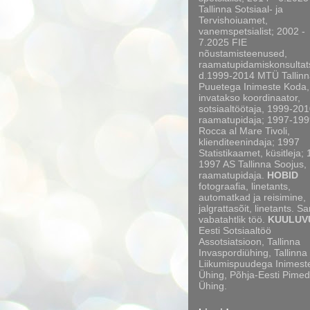
Tallinna Sotsiaal- ja
Tervishoiuamet,
vanemspetsialist; 2002 -
7.2025 FIE
nõustamisteenused,
raamatupidamiskonsultat
d.1999-2014 MTÜ Tallinn
Puuetega Inimeste Koda,
invatakso koordinaator,
sotsiaaltöötaja, 1999-20
raamatupidaja; 1997-199
Rocca al Mare Tivoli,
klienditeenindaja; 1997
Statistikaamet, küsitleja;
1997 AS Tallinna Soojus,
raamatupidaja.
HOBID
fotograafia, linetants,
automatkad ja reisimine,
jalgrattasõit, linetants. S
vabatahtlik töö.
KUULUV
Eesti Sotsiaaltöö
Assotsiatsioon, Tallinna
Invaspordiühing, Tallinna
Liikumispuudega Inimest
Ühing, Põhja-Eesti Pimed
Ühing.