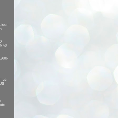
siooni
a
10
9 AS
 1988-
amuti
US
e
ate