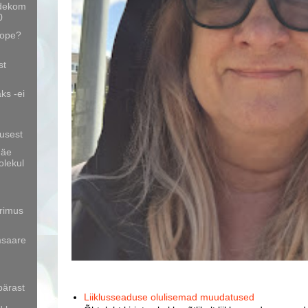
ndekom
0
oope?
st
ks -ei
tusest
mäe
olekul
urimus
msaare
pärast
Liiklusseaduse olulisemad muudatused