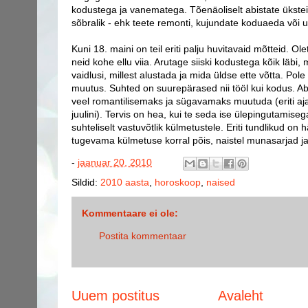
kodustega ja vanematega. Tõenäoliselt abistate üksteis
sõbralik - ehk teete remonti, kujundate koduaeda või 
Kuni 18. maini on teil eriti palju huvitavaid mõtteid. Olet
neid kohe ellu viia. Arutage siiski kodustega kõik läbi,
vaidlusi, millest alustada ja mida üldse ette võtta. Pol
muutus. Suhted on suurepärased nii tööl kui kodus. Abie
veel romantilisemaks ja sügavamaks muutuda (eriti aja
juulini). Tervis on hea, kui te seda ise ülepingutamisega
suhteliselt vastuvõtlik külmetustele. Eriti tundlikud on
tugevama külmetuse korral põis, naistel munasarjad ja
-
jaanuar 20, 2010
Sildid:
2010 aasta
,
horoskoop
,
naised
Kommentaare ei ole:
Postita kommentaar
Uuem postitus
Avaleht