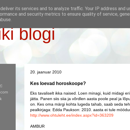
eliver its services and to analyze traffic. Your IP address and 
ormance and security metrics to ensure quality of service, gen
abuse.
iki blogi
20. jaanuar 2010
Kes loevad horoskoope?
✉️
l.com
Eks tavaliselt ikka naised. Loen minagi, kuid midagi eri
k
jätta. Panen siis siia ja võrdlen aasta poole peal ja lõp
on. Kes oma märgi kohta lugeda tahab, saab seda te
pealkirjaga: Edda Paukson: 2010. aasta ei tule möödu
http://www.ohtuleht.ee/index.aspx?id=363209
AMBUR