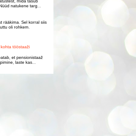
atustest, mida tasub
Nüüd natukene targ...
 rääkima. Sel korral siis
uttu oli rohkem.
ohta tööstaaži
atab, et pensionistaaž
imine, laste kas...