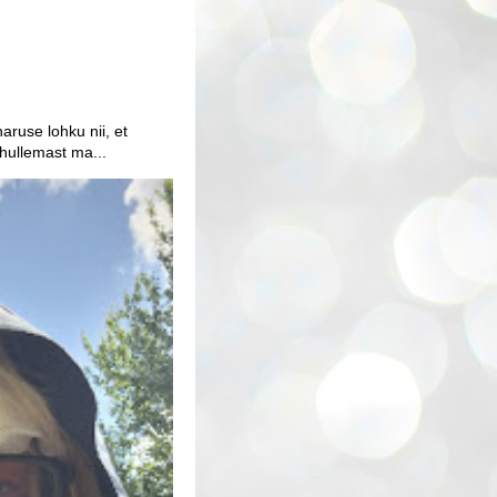
aruse lohku nii, et
 hullemast ma...