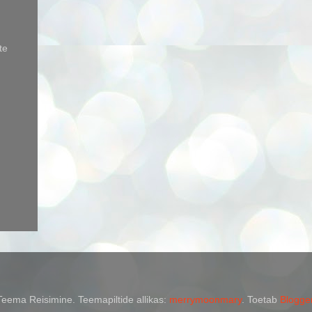
te
Teema Reisimine. Teemapiltide allikas:
merrymoonmary
. Toetab
Blogge