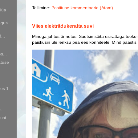
Tellimine:
Postituse kommentaarid (Atom)
süüa
ogus
Viies elektritõukeratta suvi
...
Minuga juhtus õnnetus. Suutsin sõita esirattaga teekon
paiskusin üle lenksu pea ees kõnniteele. Mind päästis
s...
atuse
res 1.
...
kust