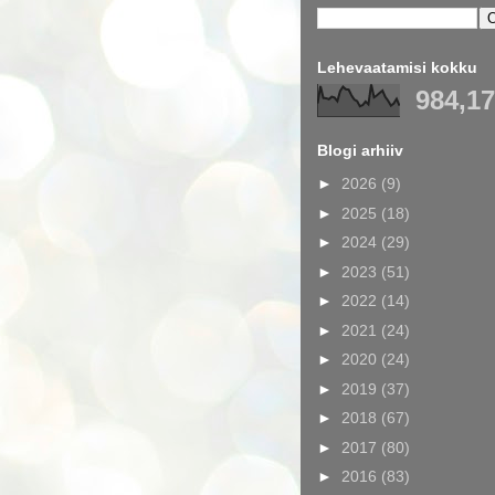
Lehevaatamisi kokku
984,1
Blogi arhiiv
►
2026
(9)
►
2025
(18)
►
2024
(29)
►
2023
(51)
►
2022
(14)
►
2021
(24)
►
2020
(24)
►
2019
(37)
►
2018
(67)
►
2017
(80)
►
2016
(83)