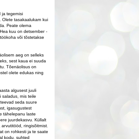
 ja tegemisi
. Olete tasakaalukam kui
ida. Peate olema
 Hea kuu on detsember -
 töökoha või tõstetakse
äolisem aeg on selleks
vseks, sest kaua ei suuda
uttu. Tõenäolisus on
ustel olete edukas ning
aasta algusest juuli
i saladus, mis teile
 teevad seda suure
ust, igasugustest
te tähelepanu laste
re juurdekasvu. Küllalt
 arvutitööd, ringisõitmist.
at on rohkesti ja te saate
al kodu, suhted