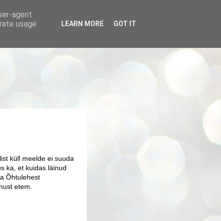
user-agent
erate usage
LEARN MORE
GOT IT
list küll meelde ei suuda
us ka, et kuidas läinud
ha Õhtulehest
nust etem.