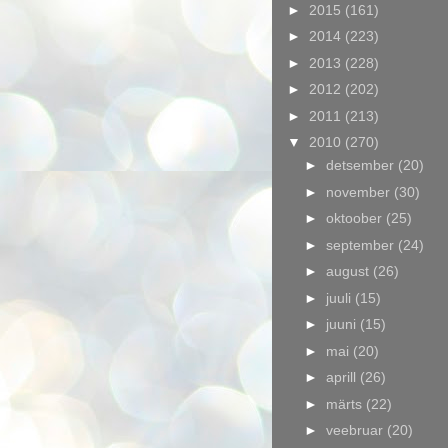
►
2015
(161)
►
2014
(223)
►
2013
(228)
►
2012
(202)
►
2011
(213)
▼
2010
(270)
►
detsember
(20)
►
november
(30)
►
oktoober
(25)
►
september
(24)
►
august
(26)
►
juuli
(15)
►
juuni
(15)
►
mai
(20)
►
aprill
(26)
►
märts
(22)
►
veebruar
(20)