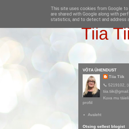
This site uses cookies from Google to d
are shared with Google along with perf
statistics, and to detect and address 
Tiia Ti
VÕTA ÜHENDUST
Tiia Tiik
📞 5219102, 
tiia.tiik@gmai
Kuva mu täieli
profiil
Avaleht
Otsing sellest blogist