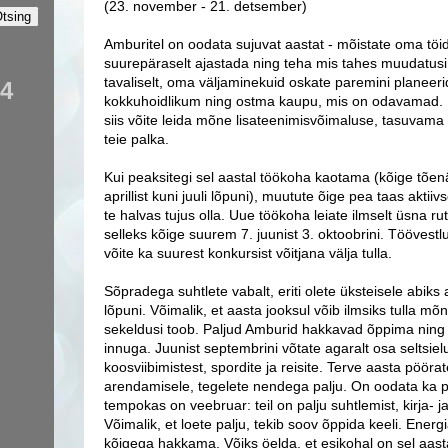
(23. november - 21. detsember)
Amburitel on oodata sujuvat aastat - mõistate oma töid
suurepäraselt ajastada ning teha mis tahes muudatusi
tavaliselt, oma väljaminekuid oskate paremini planeer
74
kokkuhoidlikum ning ostma kaupu, mis on odavamad.
siis võite leida mõne lisateenimisvõimaluse, tasuvama
teie palka.
Kui peaksitegi sel aastal töökoha kaotama (kõige tõen
aprillist kuni juuli lõpuni), muutute õige pea taas aktii
te halvas tujus olla. Uue töökoha leiate ilmselt üsna r
selleks kõige suurem 7. juunist 3. oktoobrini. Töövestl
võite ka suurest konkursist võitjana välja tulla.
Sõpradega suhtlete vabalt, eriti olete üksteisele abiks 
lõpuni. Võimalik, et aasta jooksul võib ilmsiks tulla mõn
sekeldusi toob. Paljud Amburid hakkavad õppima ning
innuga. Juunist septembrini võtate agaralt osa seltsiel
koosviibimistest, spordite ja reisite. Terve aasta pööra
arendamisele, tegelete nendega palju. On oodata ka pe
tempokas on veebruar: teil on palju suhtlemist, kirja- ja
Võimalik, et loete palju, tekib soov õppida keeli. Energi
kõigega hakkama. Võiks öelda, et esikohal on sel aast