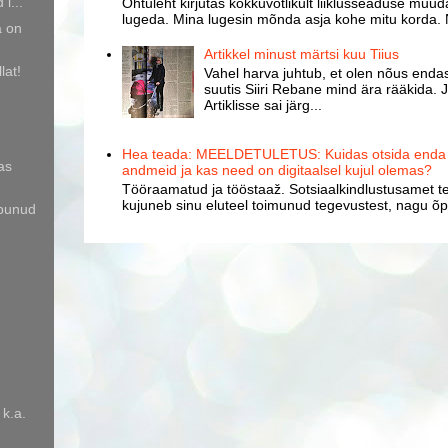
l...
Õhtuleht kirjutas kokkuvõtlikult liiklusseaduse muud
lugeda. Mina lugesin mõnda asja kohe mitu korda. 
 on
Artikkel minust märtsi kuu Tiius
lat!
Vahel harva juhtub, et olen nõus endast
suutis Siiri Rebane mind ära rääkida. J
Artiklisse sai järg...
Hea teada: MEELDETULETUS: Kuidas otsida enda k
as
andmeid ja kas need on digitaalsel kujul olemas?
Tööraamatud ja tööstaaž. Sotsiaalkindlustusamet te
kujuneb sinu eluteel toimunud tegevustest, nagu õpp
abunud
 k.a.