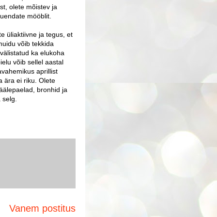
t, olete mõistev ja
uuendate mööblit.
e üliaktiivne ja tegus, et
 muidu võib tekkida
e välistatud ka elukoha
lu võib sellel aastal
vahemikus aprillist
 ära ei riku. Olete
 häälepaelad, bronhid ja
 selg.
Vanem postitus