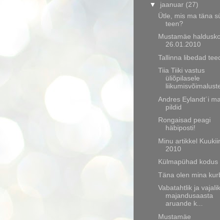
▼
jaanuar
(27)
Ütle, mis ma täna 
teen?
Mustamäe haldusk
26.01.2010
Tallinna libedad teed
Tiia Tiiki vastus
üliõpilasele
liikumisvõimaluste
Andres Eylandt´i m
pildid
Rongaisad peagi
häbiposti!
Minu artikkel Kuukii
2010
Külmapühad kodus
Täna olen mina kurb
Vabatahtlik ja vajali
majandusaasta
aruande k...
Mustamäe