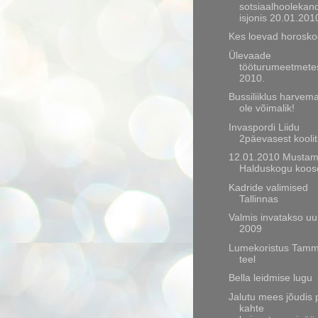
sotsiaalhooleka
isjonis 20.01.201
Kes loevad horosk
Ülevaade
tööturumeetmete
2010.
Bussiliiklus harvema
ole võimalik!
Invaspordi Liidu
2päevasest kooli
12.01.2010 Musta
Halduskogu koos
Kadride valimised
Tallinnas
Valmis invatakso u
2009
Lumekoristus Tam
teel
Bella leidmise lugu
Jalutu mees jõudis 
kahte