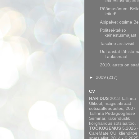
kainestusmajaööd 
Rõõmusõnum: Bella
leitud!
Abipalve: otsime Bel
Politsei-takso
kainestusmajast
Tasuline arstivisiit
Uut aastat tähistam
Laulasmaal
2010. aasta on sa
►
2009
(217)
CV
HARIDUS
2013 Tallinna
Ülikool, magistrikraad
sotsiaalteadustes; 2007
Tallinna Pedagoogilisse
Seminar, rakenduslik
kõrgharidus sotsiaaltöö.
TÖÖKOGEMUS
5.2026 -
CareMate OÜ, klienditoe
spetsialist; 2014 - 6.2025