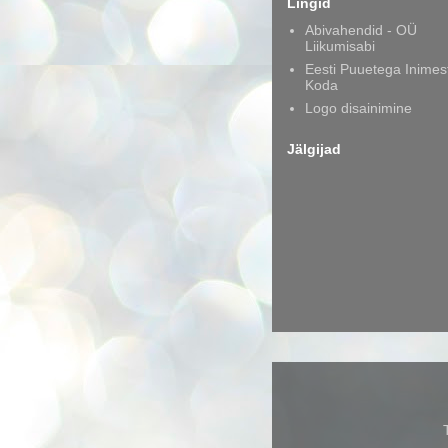
Lingid
Abivahendid - OÜ
Liikumisabi
Eesti Puuetega Inimes
Koda
Logo disainimine
Jälgijad