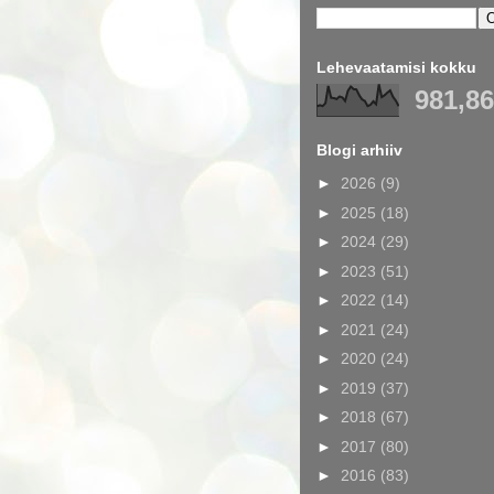
Lehevaatamisi kokku
981,8
Blogi arhiiv
►
2026
(9)
►
2025
(18)
►
2024
(29)
►
2023
(51)
►
2022
(14)
►
2021
(24)
►
2020
(24)
►
2019
(37)
►
2018
(67)
►
2017
(80)
►
2016
(83)