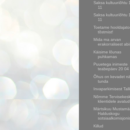
Saksa kultuuriõhtu 
11
Saksa kultuuriõhtu 
11
Toetame hooldajato
tõstmist!
Mida ma arvan
erakorralisest abi
Käisime lõunas
puhkamas
Puuetega inimeste
teabepäev 20 04
Õhus on kevadet nä
tunda
Invaparkimisest Tal
Nõmme Tervisekesk
klientidele avatud
Märtsikuu Mustamä
Halduskogu
sotsiaalkomisjoni
Killud