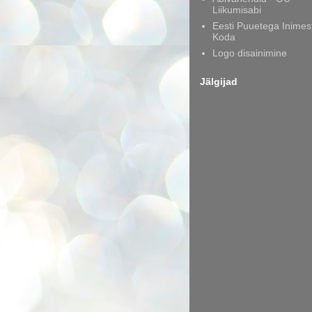
Liikumisabi
Eesti Puuetega Inimes
Koda
Logo disainimine
Jälgijad