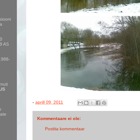
siooni
a
10
9 AS
 1988-
amuti
US
-
aprill 09, 2011
e
ate
Kommentaare ei ole:
Postita kommentaar