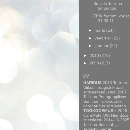
Sotside Tallinna
tänuüritus
TPIK foorumi kooso
31.03.11
►
märts
(14)
►
veebruar
(22)
►
jaanuar
(22)
►
2010
(270)
►
2009
(217)
CV
HARIDUS
2013 Tallinna
Ülikool, magistrikraad
sotsiaalteadustes; 2007
Tallinna Pedagoogilisse
Seminar, rakenduslik
kõrgharidus sotsiaaltöö.
TÖÖKOGEMUS
5.2026 -
CareMate OÜ, klienditoe
spetsialist; 2014 - 6.2025
Tallinna Sotsiaal- ja
Tervishoiuamet,