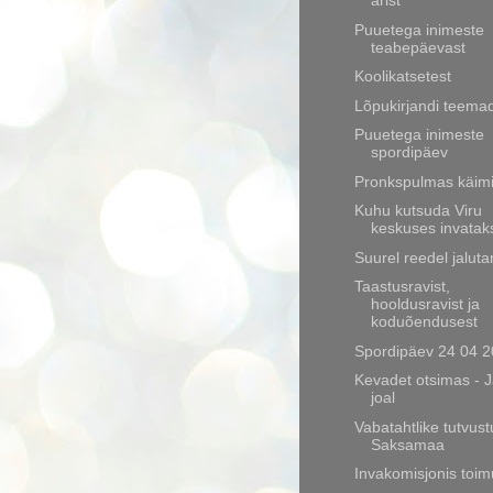
ärist
Puuetega inimeste
teabepäevast
Koolikatsetest
Lõpukirjandi teema
Puuetega inimeste
spordipäev
Pronkspulmas käimi
Kuhu kutsuda Viru
keskuses invatak
Suurel reedel jalut
Taastusravist,
hooldusravist ja
koduõendusest
Spordipäev 24 04 2
Kevadet otsimas - 
joal
Vabatahtlike tutvust
Saksamaa
Invakomisjonis toim