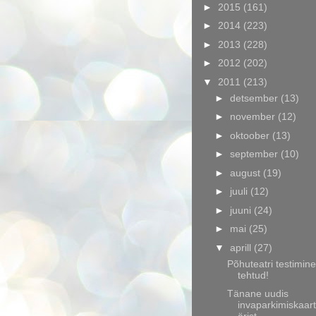
►
2015
(161)
►
2014
(223)
►
2013
(228)
►
2012
(202)
▼
2011
(213)
►
detsember
(13)
►
november
(12)
►
oktoober
(13)
►
september
(10)
►
august
(19)
►
juuli
(12)
►
juuni
(24)
►
mai
(25)
▼
aprill
(27)
Põhuteatri testimine
tehtud!
Tänane uudis
invaparkimiskaart