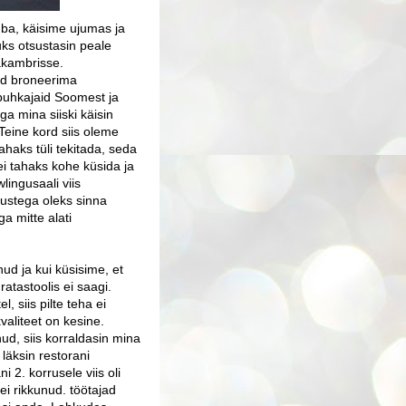
uba, käisime ujumas ja
huks otsustasin peale
akambrisse.
nud broneerima
 puhkajaid Soomest ja
a mina siiski käisin
 Teine kord siis oleme
ahaks tüli tekitada, seda
i tahaks kohe küsida ja
ingusaali viis
skustega oleks sinna
 mitte alati
ud ja kui küsisime, et
ratastoolis ei saagi.
 siis pilte teha ei
aliteet on kesine.
ud, siis korraldasin mina
 läksin restorani
2. korrusele viis oli
ei rikkunud. töötajad