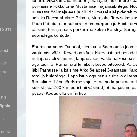
lunasid viisakalt vabandades juhatajale meie mure ed
põrkasime kokku oma Mustamäe majanaabritega. Noo
uusaasta ööl maja ees ja nüüd viimasel ajal pidevalt m
selleks Rocca al Mare Prisma, Merelahe Tervisekeskus
Peab tõdeda, et maakera on ümmargune ja Eesti nii väi
d 2011
ostsime tordi ja poes põrkasime kokku Kersti ja Saraga
sõpradega kohtuda.
Energiasammas Otepääl, üleujutust Soomaal ja jääminek 
sest
vaatamist väärt. Kevad on käes. Kured istusid pesadel
neljapäev oli vihmane, laupäev see vastu päikesepaist
sot?
aga tuuline. Pärnumaal lumikellukesed õitsevad. Pära
läbi Pärnusse ja käisime Arko õelapsel 3-aastasel Karo
amas
tordi ja hularõnga. Laps istus aga minu süles ja ei tah
ära tulime. Täna jõudsime koju, enne seda pesime auto
sellest pea 700 km tuurist nii väsinud, et magasime 
pesas. Kodus olla on nii hea.
011
Jägala
us:
unust