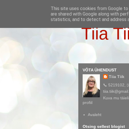
This site uses cookies from Google to d
are shared with Google along with perf
statistics, and to detect and address 
Tiia Ti
VÕTA ÜHENDUST
Tiia Tiik
📞 5219102, 
tiia.tiik@gmai
Kuva mu täieli
profiil
Avaleht
Otsing sellest blogist