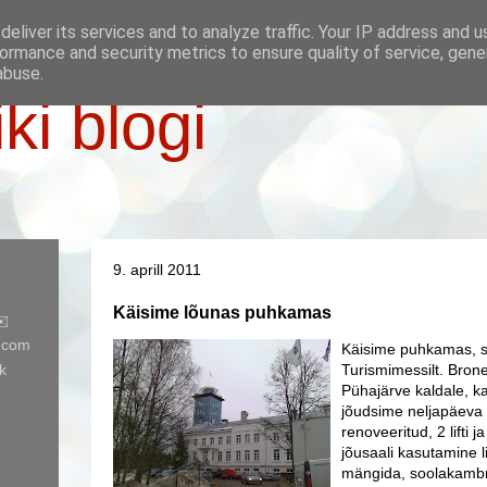
eliver its services and to analyze traffic. Your IP address and 
ormance and security metrics to ensure quality of service, gen
abuse.
iki blogi
9. aprill 2011
Käisime lõunas puhkamas
✉️
l.com
Käisime puhkamas, 
k
Turismimessilt. Bron
Pühajärve kaldale, ka
jõudsime neljapäeva 
renoveeritud, 2 lifti j
jõusaali kasutamine 
mängida, soolakambri