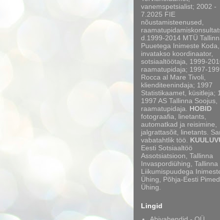
vanemspetsialist; 2002 -
7.2025 FIE
nõustamisteenused,
raamatupidamiskonsultat
d.1999-2014 MTÜ Tallinn
Puuetega Inimeste Koda,
invatakso koordinaator,
sotsiaaltöötaja, 1999-20
raamatupidaja; 1997-199
Rocca al Mare Tivoli,
klienditeenindaja; 1997
Statistikaamet, küsitleja;
1997 AS Tallinna Soojus,
raamatupidaja.
HOBID
fotograafia, linetants,
automatkad ja reisimine,
jalgrattasõit, linetants. S
vabatahtlik töö.
KUULUV
Eesti Sotsiaaltöö
Assotsiatsioon, Tallinna
Invaspordiühing, Tallinna
Liikumispuudega Inimest
Ühing, Põhja-Eesti Pimed
Ühing.
Lingid
Abivahendid - OÜ