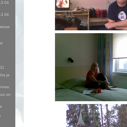
13 04
13 04
etuse
st
 11
ha ja
linnas
us on
e
s