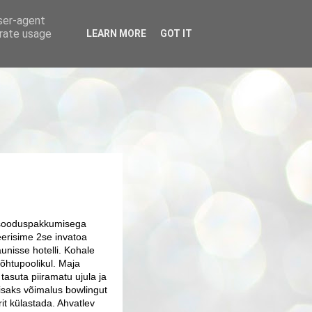
user-agent
erate usage
LEARN MORE
GOT IT
sooduspakkumisega
eerisime 2se invatoa
unisse hotelli. Kohale
õhtupoolikul. Maja
a tasuta piiramatu ujula ja
lisaks võimalus bowlingut
t külastada. Ahvatlev