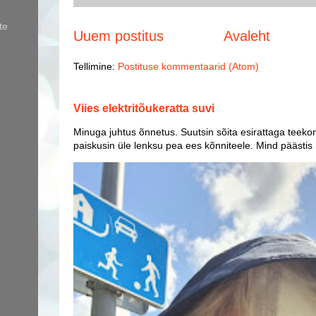
te
Uuem postitus
Avaleht
Tellimine:
Postituse kommentaarid (Atom)
Viies elektritõukeratta suvi
Minuga juhtus õnnetus. Suutsin sõita esirattaga teekon
paiskusin üle lenksu pea ees kõnniteele. Mind päästis