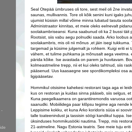
Seal Otepää ümbruses oli tore, sest meil oli 2ne invat
saunas, mullivannis. Tore oli kõik senini kuni igaks ju
ujumist küsisin millal võime minna lubatud tasuta sool
Administraator kinnitas, et meie oleks eelnevalt pida
soolakambriseansi. Kuna saabunud oli ka 2 bussi täit
Rootsist, siis vabu aegu polnudki saada. Arko loobus ag
soolakambris, mis oli nii mõnus ,et jäin isegi tukkuma.
targemad ja küsime julgemalt ja rohkem. Kuigi eriti ei t
vähem, et tulime puhkama ja mõnusalt aega veetma. e
pärida kõike. Ise avastada on parem ja huvitavam. Bowl
kolmeastmeline trepp, nii et kui oleks tahtnud, siis ra
pääsenud. Uus kaasaegne see spordikompleksi osa aga
ligipääsetav.
Hommikul otsisime kahekesi restorani taga aga ei leidn
kus on restoran ja kuidas sinna pääseb, siis selgus, et 
Kuna peegelkaamera on garantiiremondis varuosa ootel,
saanudki. Mobiilidega paar klõpsu tegime aga nende kv
Leppisime kokku, et kuna Arko koridoris süüa ei soovin
 -
talle toateenindust ja tassisin söögi kandikul tuppa. Ise
üksinduses hommikusööki nautima. Trepp, mis restorani 
21-astmeline. Nagu Estonia teatris. See meie tuju eriti 
ide