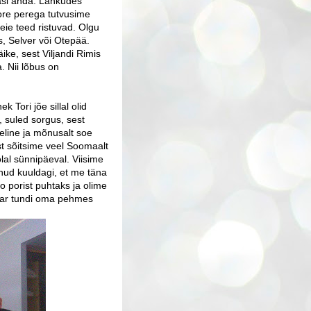
asi anda. Lahkudes
re perega tutvusime
eie teed ristuvad. Olgu
, Selver või Otepää.
ke, sest Viljandi Rimis
. Nii lõbus on
Tori jõe sillal olid
, suled sorgus, sest
eline ja mõnusalt soe
st sõitsime veel Soomaalt
lal sünnipäeval. Viisime
tnud kuuldagi, et me täna
 porist puhtaks ja olime
paar tundi oma pehmes