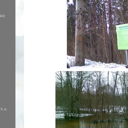
lek
 k.a.