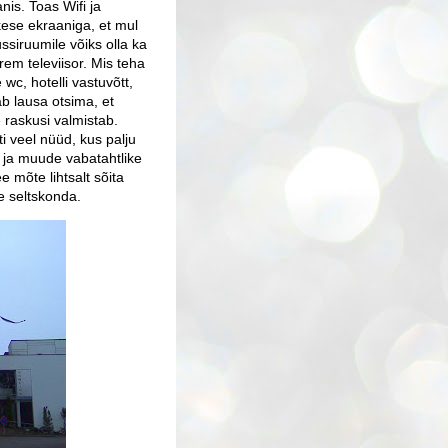
is. Toas Wifi ja
sikese ekraaniga, et mul
ssiruumile võiks olla ka
m televiisor. Mis teha
 wc, hotelli vastuvõtt,
eab lausa otsima, et
 raskusi valmistab.
i veel nüüd, kus palju
ni ja muude vabatahtlike
e mõte lihtsalt sõita
se seltskonda.