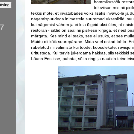
hommikusöök restoran
televiisor, mis nii pi
tekkis mõte, et invatubades võiks lisaks invawc-le ja du
nägemispuudega inimestele suuremad uksesildid, suure
kui nägemist vähem ja ei leia õigeid uksi üles, nt naiste
67
restoran - sildid on seal nii pisikese kirjaga, et neid p
märgata. Kes mind ei teaks, see ei usuks, et see mulle
Muidu oli kõik suurepärane. Mida veel oskad tahta. Erit
rabeletud nii valimiste kui tööde, koosolekute, revisjo
üritustega. Kui tervis jukerdama hakkas, siis tekkiski se
Lõuna Eestisse, puhata, sõita ringi ja nautida teinetei