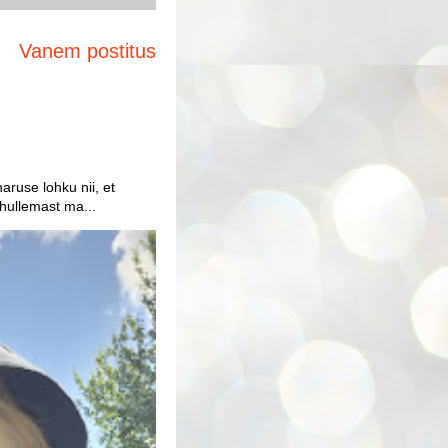
Vanem postitus
aruse lohku nii, et
 hullemast ma...