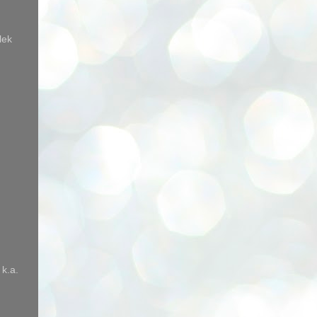
lek
 k.a.