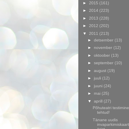
►
2015
(161)
►
2014
(223)
►
2013
(228)
►
2012
(202)
▼
2011
(213)
►
detsember
(13)
►
november
(12)
►
oktoober
(13)
►
september
(10)
►
august
(19)
►
juuli
(12)
►
juuni
(24)
►
mai
(25)
▼
aprill
(27)
Põhuteatri testimine
tehtud!
Tänane uudis
invaparkimiskaart