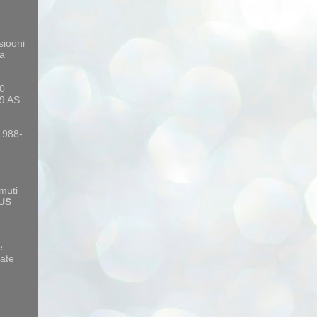
siooni
a
10
9 AS
 1988-
amuti
US
e
ate