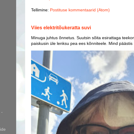
Tellimine:
Postituse kommentaarid (Atom)
Viies elektritõukeratta suvi
Minuga juhtus õnnetus. Suutsin sõita esirattaga teekon
paiskusin üle lenksu pea ees kõnniteele. Mind päästis
 -
ide