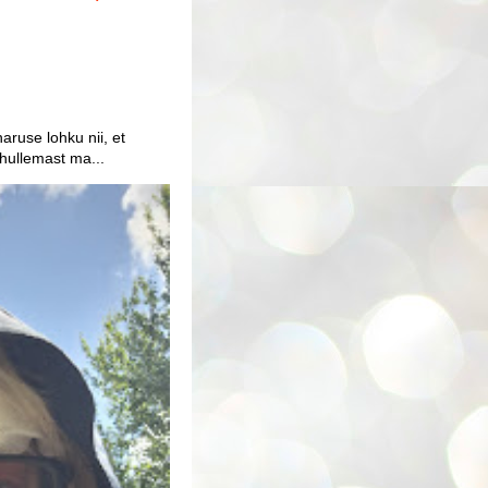
aruse lohku nii, et
 hullemast ma...