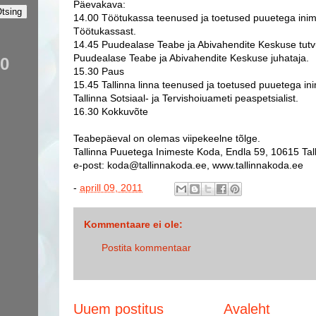
Päevakava:
14.00 Töötukassa teenused ja toetused puuetega inim
Töötukassast.
14.45 Puudealase Teabe ja Abivahendite Keskuse tutvu
Puudealase Teabe ja Abivahendite Keskuse juhataja.
20
15.30 Paus
15.45 Tallinna linna teenused ja toetused puuetega in
Tallinna Sotsiaal- ja Tervishoiuameti peaspetsialist.
16.30 Kokkuvõte
Teabepäeval on olemas viipekeelne tõlge.
Tallinna Puuetega Inimeste Koda, Endla 59, 10615 Tall
e-post: koda@tallinnakoda.ee, www.tallinnakoda.ee
-
aprill 09, 2011
Kommentaare ei ole:
Postita kommentaar
Uuem postitus
Avaleht