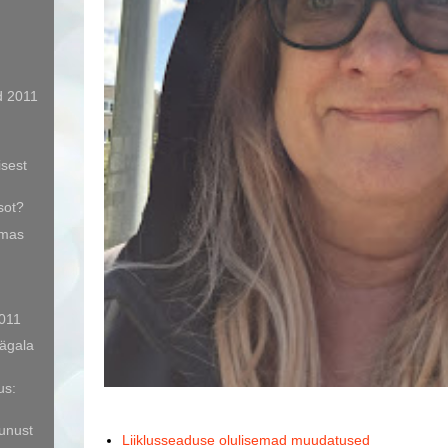
d 2011
sest
sot?
amas
011
Jägala
us:
unust
Liiklusseaduse olulisemad muudatused