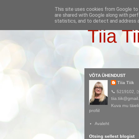
This site uses cookies from Google to d
are shared with Google along with perf
statistics, and to detect and address 
Tiia Ti
VÕTA ÜHENDUST
Tiia Tiik
📞 5219102, 
tiia.tiik@gmai
Kuva mu täieli
profiil
Avaleht
Otsing sellest blogist