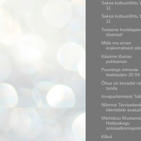
Saksa kultuuriõhtu 
11
Saksa kultuuriõhtu 
11
Toetame hooldajato
tõstmist!
Mida ma arvan
erakorralisest abi
Käisime lõunas
puhkamas
Puuetega inimeste
teabepäev 20 04
Õhus on kevadet nä
tunda
Invaparkimisest Tal
Nõmme Tervisekesk
klientidele avatud
Märtsikuu Mustamä
Halduskogu
sotsiaalkomisjoni
Killud