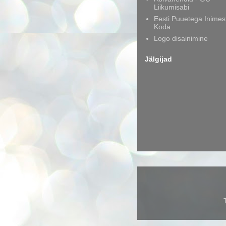
Liikumisabi
Eesti Puuetega Inimes
Koda
Logo disainimine
Jälgijad