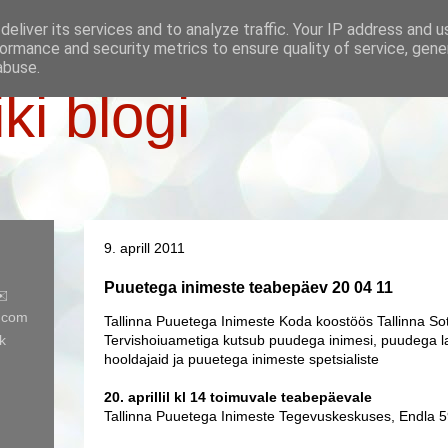
eliver its services and to analyze traffic. Your IP address and 
ormance and security metrics to ensure quality of service, gen
abuse.
iki blogi
9. aprill 2011
Puuetega inimeste teabepäev 20 04 11
✉️
l.com
Tallinna Puuetega Inimeste Koda koostöös Tallinna Sot
k
Tervishoiuametiga kutsub puudega inimesi, puudega l
hooldajaid ja puuetega inimeste spetsialiste
20. aprillil kl 14 toimuvale teabepäevale
Tallinna Puuetega Inimeste Tegevuskeskuses, Endla 