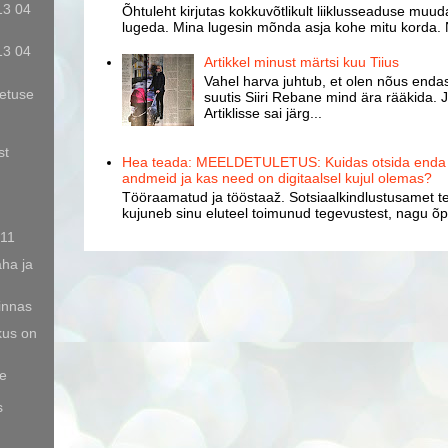
13 04
Õhtuleht kirjutas kokkuvõtlikult liiklusseaduse muud
lugeda. Mina lugesin mõnda asja kohe mitu korda. 
13 04
Artikkel minust märtsi kuu Tiius
Vahel harva juhtub, et olen nõus endast
etuse
suutis Siiri Rebane mind ära rääkida. J
Artiklisse sai järg...
st
Hea teada: MEELDETULETUS: Kuidas otsida enda k
andmeid ja kas need on digitaalsel kujul olemas?
Tööraamatud ja tööstaaž. Sotsiaalkindlustusamet te
kujuneb sinu eluteel toimunud tegevustest, nagu õpp
 11
ha ja
linnas
us on
e
s