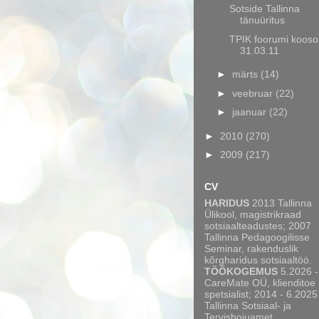
Sotside Tallinna
tänuüritus
TPIK foorumi kooso
31.03.11
►
märts
(14)
►
veebruar
(22)
►
jaanuar
(22)
►
2010
(270)
►
2009
(217)
CV
HARIDUS
2013 Tallinna
Ülikool, magistrikraad
sotsiaalteadustes; 2007
Tallinna Pedagoogilisse
Seminar, rakenduslik
kõrgharidus sotsiaaltöö.
TÖÖKOGEMUS
5.2026 -
CareMate OÜ, klienditoe
spetsialist; 2014 - 6.2025
Tallinna Sotsiaal- ja
Tervishoiuamet,