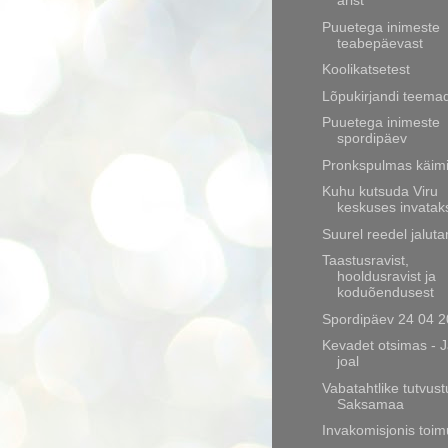
ärist
Puuetega inimeste
teabepäevast
Koolikatsetest
Lõpukirjandi teema
Puuetega inimeste
spordipäev
Pronkspulmas käimi
Kuhu kutsuda Viru
keskuses invatak
Suurel reedel jalut
Taastusravist,
hooldusravist ja
koduõendusest
Spordipäev 24 04 2
Kevadet otsimas - 
joal
Vabatahtlike tutvust
Saksamaa
Invakomisjonis toim