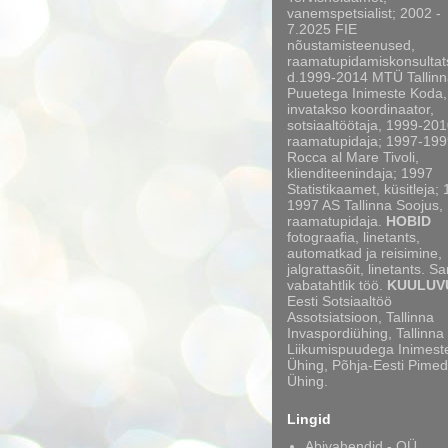
vanemspetsialist; 2002 -
7.2025 FIE
nõustamisteenused,
raamatupidamiskonsultat
d.1999-2014 MTÜ Tallinn
Puuetega Inimeste Koda,
invatakso koordinaator,
sotsiaaltöötaja, 1999-20
raamatupidaja; 1997-199
Rocca al Mare Tivoli,
klienditeenindaja; 1997
Statistikaamet, küsitleja;
1997 AS Tallinna Soojus,
raamatupidaja.
HOBID
fotograafia, linetants,
automatkad ja reisimine,
jalgrattasõit, linetants. S
vabatahtlik töö.
KUULUV
Eesti Sotsiaaltöö
Assotsiatsioon, Tallinna
Invaspordiühing, Tallinna
Liikumispuudega Inimest
Ühing, Põhja-Eesti Pimed
Ühing.
Lingid
Abivahendid - OÜ