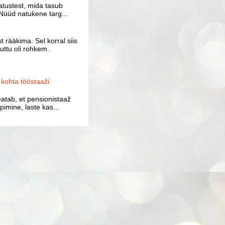
atustest, mida tasub
Nüüd natukene targ...
 rääkima. Sel korral siis
uttu oli rohkem.
ohta tööstaaži
atab, et pensionistaaž
imine, laste kas...