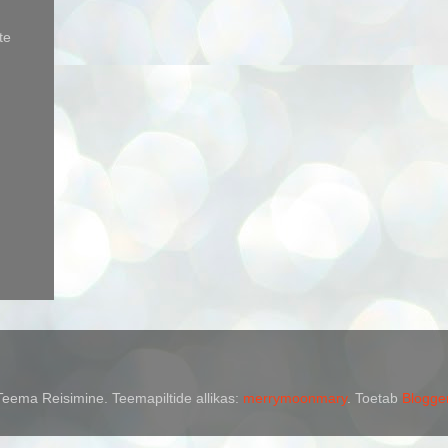
te
Teema Reisimine. Teemapiltide allikas:
merrymoonmary
. Toetab
Blogge