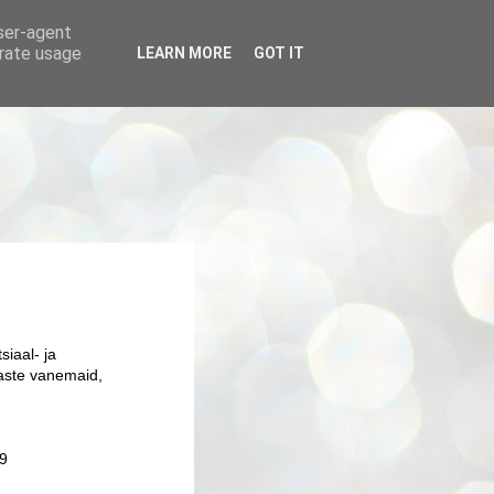
user-agent
erate usage
LEARN MORE
GOT IT
siaal- ja
aste vanemaid,
59