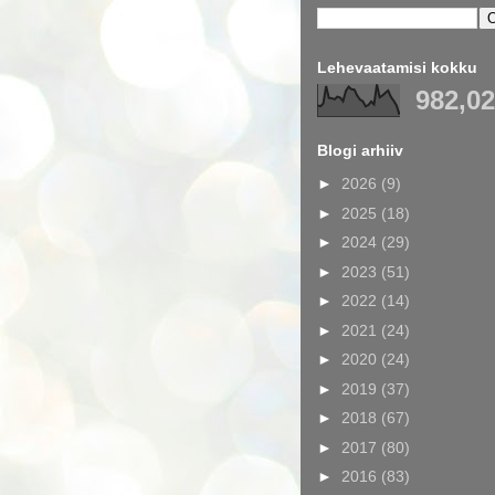
Lehevaatamisi kokku
982,0
Blogi arhiiv
►
2026
(9)
►
2025
(18)
►
2024
(29)
►
2023
(51)
►
2022
(14)
►
2021
(24)
►
2020
(24)
►
2019
(37)
►
2018
(67)
►
2017
(80)
►
2016
(83)