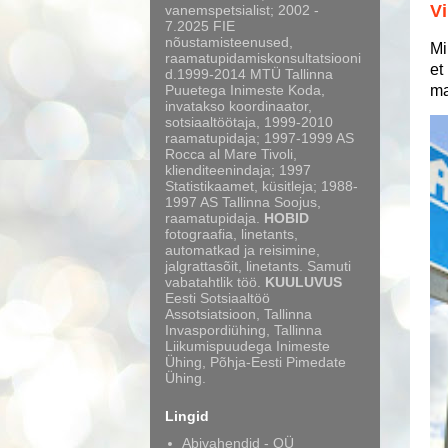
Vi
vanemspetsialist; 2002 -
7.2025 FIE
nõustamisteenused,
Mi
raamatupidamiskonsultatsiooni
et
d.1999-2014 MTÜ Tallinna
ma
Puuetega Inimeste Koda,
invatakso koordinaator,
sotsiaaltöötaja, 1999-2010
raamatupidaja; 1997-1999 AS
Rocca al Mare Tivoli,
klienditeenindaja; 1997
Statistikaamet, küsitleja; 1988-
1997 AS Tallinna Soojus,
raamatupidaja.
HOBID
fotograafia, linetants,
automatkad ja reisimine,
jalgrattasõit, linetants. Samuti
vabatahtlik töö.
KUULUVUS
Eesti Sotsiaaltöö
Assotsiatsioon, Tallinna
Invaspordiühing, Tallinna
Liikumispuudega Inimeste
Ühing, Põhja-Eesti Pimedate
Ühing.
Lingid
Abivahendid - OÜ