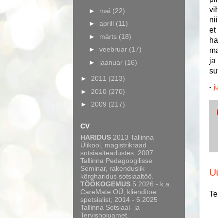
vi
►
mai
(22)
ni
►
aprill
(11)
et
►
märts
(18)
ha
►
veebruar
(17)
ma
ja
►
jaanuar
(16)
su
►
2011
(213)
-
j
►
2010
(270)
►
2009
(217)
CV
HARIDUS
2013 Tallinna
Ülikool, magistrikraad
sotsiaalteadustes; 2007
Tallinna Pedagoogilisse
Seminar, rakenduslik
U
kõrgharidus sotsiaaltöö.
TÖÖKOGEMUS
5.2026 - k.a.
CareMate OÜ, klienditoe
Te
spetsialist; 2014 - 6.2025
Tallinna Sotsiaal- ja
Tervishoiuamet,