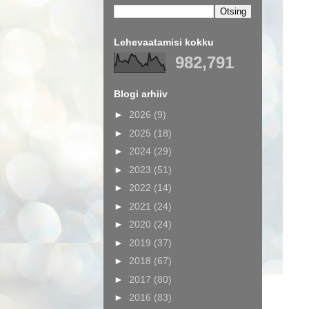
Lehevaatamisi kokku
982,791
Blogi arhiiv
►
2026
(9)
►
2025
(18)
►
2024
(29)
►
2023
(51)
►
2022
(14)
►
2021
(24)
►
2020
(24)
►
2019
(37)
►
2018
(67)
►
2017
(80)
►
2016
(83)