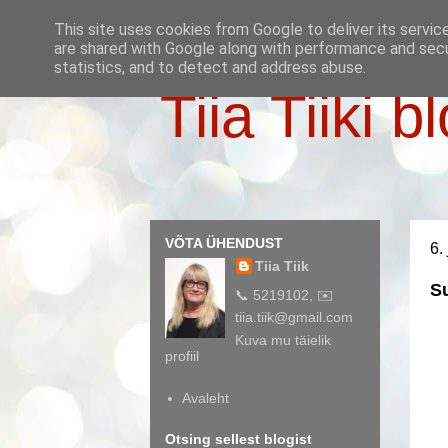
This site uses cookies from Google to deliver its servic
are shared with Google along with performance and secur
statistics, and to detect and address abuse.
Tiia Tiiki b
VÕTA ÜHENDUST
6.
Tiia Tiik
S
📞 5219102, ✉️
tiia.tiik@gmail.com
Kuva mu täielik
profiil
Avaleht
Otsing sellest blogist