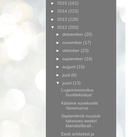
►
2015
(161)
►
2014
(223)
►
2013
(228)
▼
2012
(202)
►
detsember
(20)
►
november
(17)
►
oktoober
(23)
►
september
(24)
►
august
(15)
►
juuli
(6)
▼
juuni
(13)
Lugemissoovitus
hooldekodust
Käisime suvekoolis
Varemurrus
Septembrist muutub
taksoveo eeskiri
kliendisõbrali...
Eesti arhitektid ja