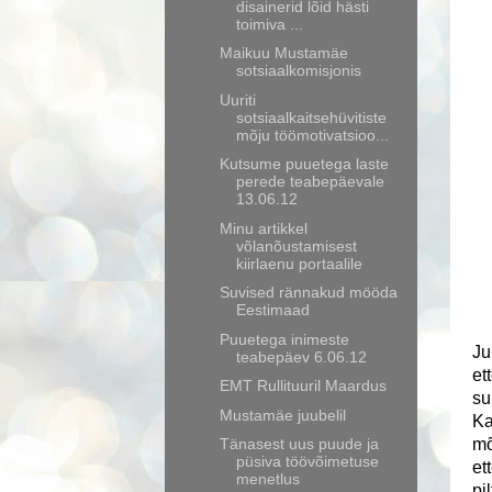
disainerid lõid hästi
toimiva ...
Maikuu Mustamäe
sotsiaalkomisjonis
Uuriti
sotsiaalkaitsehüvitiste
mõju töömotivatsioo...
Kutsume puuetega laste
perede teabepäevale
13.06.12
Minu artikkel
võlanõustamisest
kiirlaenu portaalile
Suvised rännakud mööda
Eestimaad
Puuetega inimeste
Ju
teabepäev 6.06.12
et
EMT Rullituuril Maardus
su
Mustamäe juubelil
Ka
Tänasest uus puude ja
mõ
püsiva töövõimetuse
et
menetlus
pi