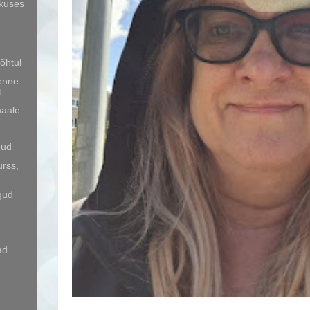
kkuses
õhtul
 enne
t
maale
mud
urss,
gud
ad