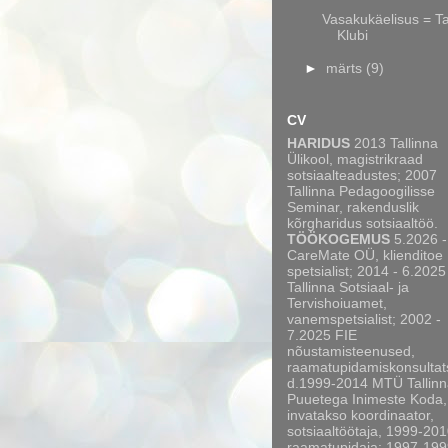
Vasakukäelisus = T
Klubi
►
märts
(9)
CV
HARIDUS
2013 Tallinna
Ülikool, magistrikraad
sotsiaalteadustes; 2007
Tallinna Pedagoogilisse
Seminar, rakenduslik
kõrgharidus sotsiaaltöö.
TÖÖKOGEMUS
5.2026 -
CareMate OÜ, klienditoe
spetsialist; 2014 - 6.2025
Tallinna Sotsiaal- ja
Tervishoiuamet,
vanemspetsialist; 2002 -
7.2025 FIE
nõustamisteenused,
raamatupidamiskonsultat
d.1999-2014 MTÜ Tallinn
Puuetega Inimeste Koda,
invatakso koordinaator,
sotsiaaltöötaja, 1999-20
raamatupidaja; 1997-199