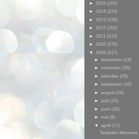
►
2015
(161)
►
2014
(223)
►
2013
(228)
►
2012
(202)
►
2011
(213)
►
2010
(270)
▼
2009
(217)
►
detsember
(19)
►
november
(29)
►
oktoober
(29)
►
september
(32)
►
august
(24)
►
juuli
(15)
►
juuni
(35)
►
mai
(8)
▼
aprill
(17)
Teisipäev Maximas, 