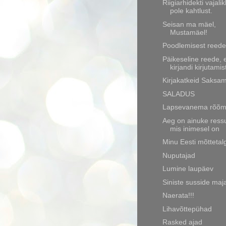
Riigiarhidekti vajali
pole kahtlust.
Seisan ma mäel,
Mustamäel!
Poodlemisest reede
Päikeseline reede,
kirjandi kirjutamis
Kirjakatkeid Saksa
SALADUS
Lapsevanema rõõ
Aeg on ainuke ress
mis inimesel on
Minu Eesti mõttetal
Nuputajad
Lumine laupäev
Siniste susside maj
Naerata!!!
Lihavõttepühad
Rasked ajad