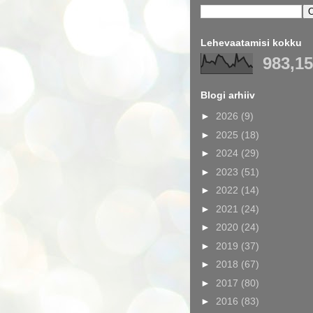
Lehevaatamisi kokku
983,1
Blogi arhiiv
►
2026
(9)
►
2025
(18)
►
2024
(29)
►
2023
(51)
►
2022
(14)
►
2021
(24)
►
2020
(24)
►
2019
(37)
►
2018
(67)
►
2017
(80)
►
2016
(83)