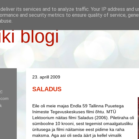
eliver its services and to analyze traffic. Your IP address and 
ormance and security metrics to ensure quality of service, gen
abuse.
iki blogi
23. aprill 2009
SALADUS
✉️
l.com
k
Eile oli meie majas Endla 59 Tallinna Puuetega
Inimeste Tegevuskeskuses filmi õhtu. MTÜ
Lektoorium näitas filmi Saladus (2006). Piletiraha oli
sümboolne 10 krooni, sest tegemist omaalgatusliku
üritusega ja filmi näitamise eest pidime ka raha
maksma. Aga asi oli seda äärt ja kellel vimalik