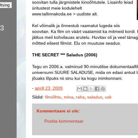
soovitan tulla järgmistele kinoõhtutele. Lisainfo leiad
üritustest meie kodulehelt
www.tallinnakoda.ee > uudiste alt.
Kel võimalik ja õnnestub raamatut lugeda siis
53
soovitan. Ka film on väärt vaatamist ka mitmeid kordi. 
jätkus meil kohvilauas arutelu. Huvitav oli ja veel tän
mõtted eilsest filmist. Elu on muutuse seadus.
THE SECRET *** Saladus (2006)
Tegu on 2006.a. valminud 90-minutilise dokumentaalfil
universumi SUURE SALADUSE, mida on edasi antud lä
jõuaks lõpuks nii sinu kui ka kogu inimkonnani.
-
aprill 23, 2009
Sildid:
filmiõhtu
,
mina
,
raha
,
saladus
,
usk
Kommentaare ei ole:
Postita kommentaar