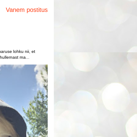
Vanem postitus
aruse lohku nii, et
 hullemast ma...