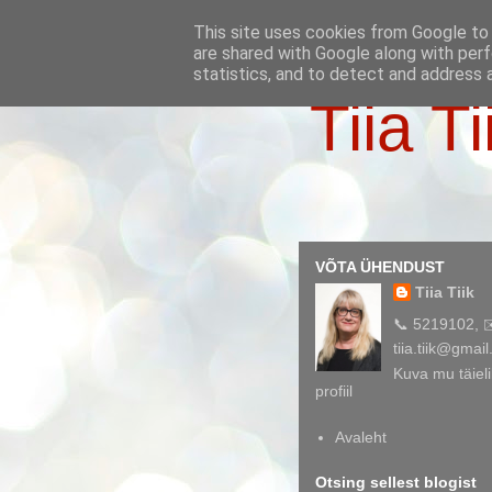
This site uses cookies from Google to d
are shared with Google along with perf
statistics, and to detect and address 
Tiia Ti
VÕTA ÜHENDUST
Tiia Tiik
📞 5219102, 
tiia.tiik@gmai
Kuva mu täieli
profiil
Avaleht
Otsing sellest blogist