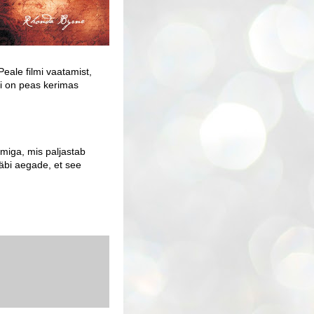
Peale filmi vaatamist,
agi on peas kerimas
miga, mis paljastab
bi aegade, et see