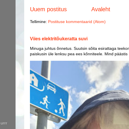
Uuem postitus
Avaleht
Tellimine:
Postituse kommentaarid (Atom)
Viies elektritõukeratta suvi
Minuga juhtus õnnetus. Suutsin sõita esirattaga teekon
paiskusin üle lenksu pea ees kõnniteele. Mind päästis
urrr