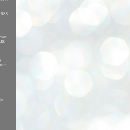
 1988-
amuti
US
e
ate
te