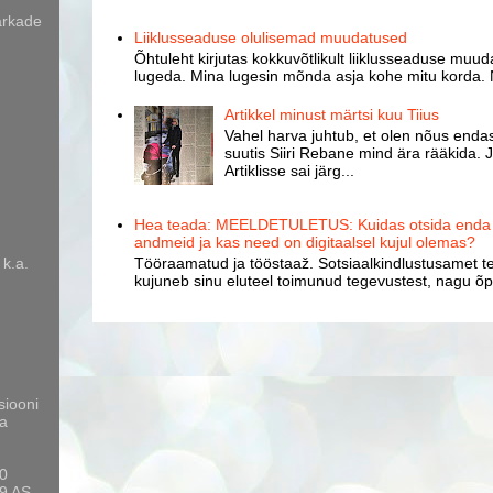
arkade
Liiklusseaduse olulisemad muudatused
Õhtuleht kirjutas kokkuvõtlikult liiklusseaduse muud
lugeda. Mina lugesin mõnda asja kohe mitu korda. 
Artikkel minust märtsi kuu Tiius
Vahel harva juhtub, et olen nõus endast
suutis Siiri Rebane mind ära rääkida. J
Artiklisse sai järg...
Hea teada: MEELDETULETUS: Kuidas otsida enda k
andmeid ja kas need on digitaalsel kujul olemas?
Tööraamatud ja tööstaaž. Sotsiaalkindlustusamet te
 k.a.
kujuneb sinu eluteel toimunud tegevustest, nagu õpp
siooni
a
10
9 AS