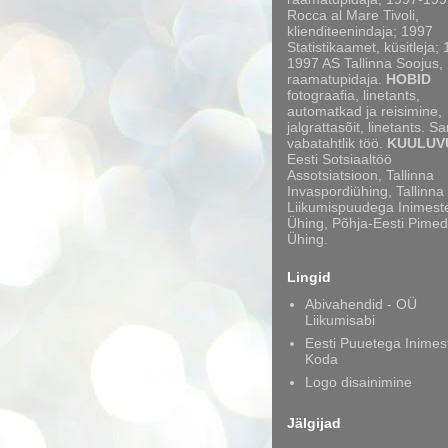
Rocca al Mare Tivoli,
klienditeenindaja; 1997
Statistikaamet, küsitleja;
1997 AS Tallinna Soojus,
raamatupidaja.
HOBID
fotograafia, linetants,
automatkad ja reisimine,
jalgrattasõit, linetants. S
vabatahtlik töö.
KUULUV
Eesti Sotsiaaltöö
Assotsiatsioon, Tallinna
Invaspordiühing, Tallinna
Liikumispuudega Inimest
Ühing, Põhja-Eesti Pimed
Ühing.
Lingid
Abivahendid - OÜ
Liikumisabi
Eesti Puuetega Inimes
Koda
Logo disainimine
Jälgijad