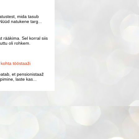
atustest, mida tasub
Nüüd natukene targ...
 rääkima. Sel korral siis
uttu oli rohkem.
ohta tööstaaži
atab, et pensionistaaž
imine, laste kas...