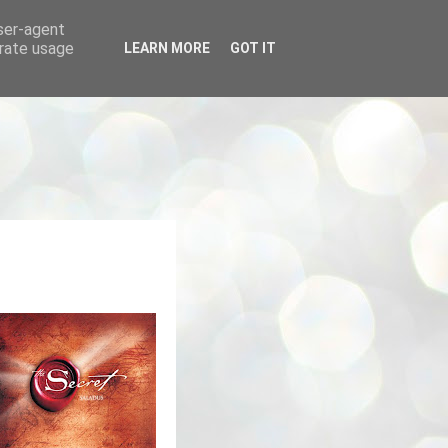
user-agent
erate usage
LEARN MORE
GOT IT