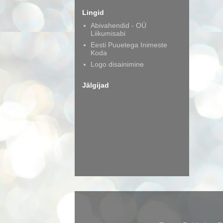
Lingid
Abivahendid - OÜ
Liikumisabi
Eesti Puuetega Inimeste
Koda
Logo disainimine
Jälgijad