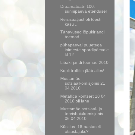
Draamateatri 100.
sünnipäeva etendusel
Reisisaatjast oli tõesti
kasu ...
Tänavused lõpukirjandi
teemad
pühapäeval puuetega
inimeste spordipäevale
kl 12
Libakirjandi teemad 2010
Kopli trolliliin jääb alles!
Mustamäe
sotsiaalkomisjonis 21
04 2010
Metallica kontsert 18 04
2010 oli lahe
Mustamäe sotsiaal- ja
tervishoiukomisjonis
06.04.2010
Küsitlus: 16-aastaselt
otsustajaks?