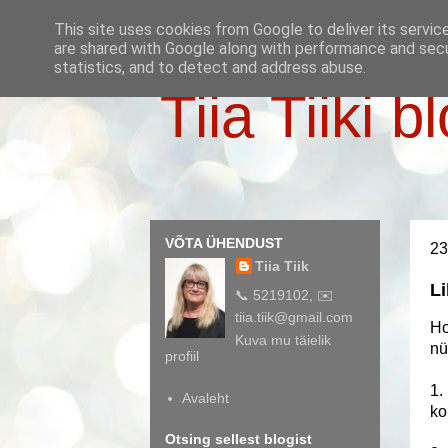
This site uses cookies from Google to deliver its servic
are shared with Google along with performance and secur
statistics, and to detect and address abuse.
Tiia Tiiki b
VÕTA ÜHENDUST
23
Tiia Tiik
Li
📞 5219102, ✉️
tiia.tiik@gmail.com
Ho
Kuva mu täielik
nü
profiil
1.
Avaleht
ko
Otsing sellest blogist