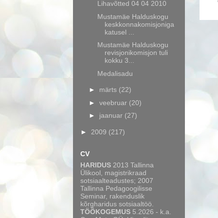
Lihavõtted 04 04 2010
Mustamäe Halduskogu
keskkonnakomisjoniga
katusel ...
Mustamäe Halduskogu
revisjonikomisjon tuli
kokku 3...
Medalisadu
►
märts
(22)
►
veebruar
(20)
►
jaanuar
(27)
►
2009
(217)
CV
HARIDUS
2013 Tallinna
Ülikool, magistrikraad
sotsiaalteadustes; 2007
Tallinna Pedagoogilisse
Seminar, rakenduslik
kõrgharidus sotsiaaltöö.
TÖÖKOGEMUS
5.2026 - k.a.