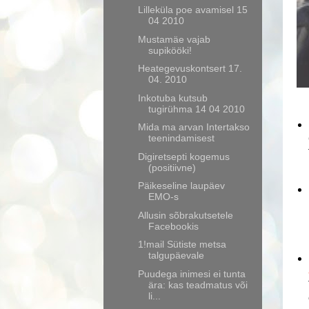
Lilleküla poe avamisel 15
04 2010
Mustamäe vajab
supikööki!
Heategevuskontsert 17.
04. 2010
Inkotuba kutsub
tugirühma 14 04 2010
Mida ma arvan Intertakso
teenindamisest
Digiretsepti kogemus
(positiivne)
Päikeseline laupäev
EMO-s
Allusin sõbrakutsetele
Facebookis
1!mail Sütiste metsa
talgupäevale
Puudega inimesi ei tunta
ära: kas teadmatus või
li...