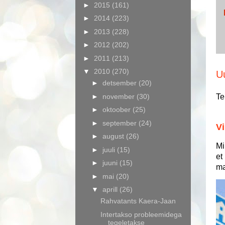
►
2015
(161)
►
2014
(223)
►
2013
(228)
►
2012
(202)
►
2011
(213)
▼
2010
(270)
U
►
detsember
(20)
►
november
(30)
Te
►
oktoober
(25)
►
september
(24)
Vi
►
august
(26)
Mi
►
juuli
(15)
et
►
juuni
(15)
ma
►
mai
(20)
▼
aprill
(26)
Rahvatants Kaera-Jaan
Intertakso probleemidega
tegeletakse