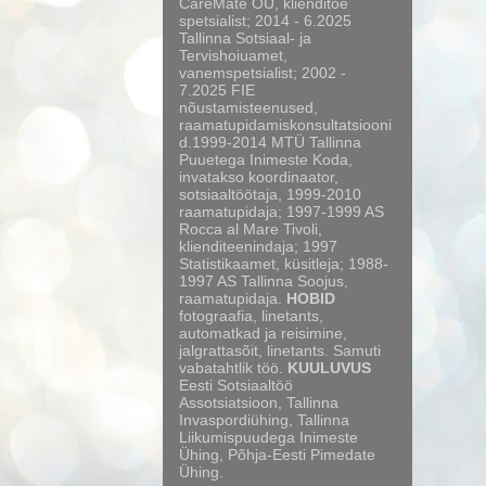
CareMate OÜ, klienditoe
spetsialist; 2014 - 6.2025
Tallinna Sotsiaal- ja
Tervishoiuamet,
vanemspetsialist; 2002 -
7.2025 FIE
nõustamisteenused,
raamatupidamiskonsultatsiooni
d.1999-2014 MTÜ Tallinna
Puuetega Inimeste Koda,
invatakso koordinaator,
sotsiaaltöötaja, 1999-2010
raamatupidaja; 1997-1999 AS
Rocca al Mare Tivoli,
klienditeenindaja; 1997
Statistikaamet, küsitleja; 1988-
1997 AS Tallinna Soojus,
raamatupidaja.
HOBID
fotograafia, linetants,
automatkad ja reisimine,
jalgrattasõit, linetants. Samuti
vabatahtlik töö.
KUULUVUS
Eesti Sotsiaaltöö
Assotsiatsioon, Tallinna
Invaspordiühing, Tallinna
Liikumispuudega Inimeste
Ühing, Põhja-Eesti Pimedate
Ühing.