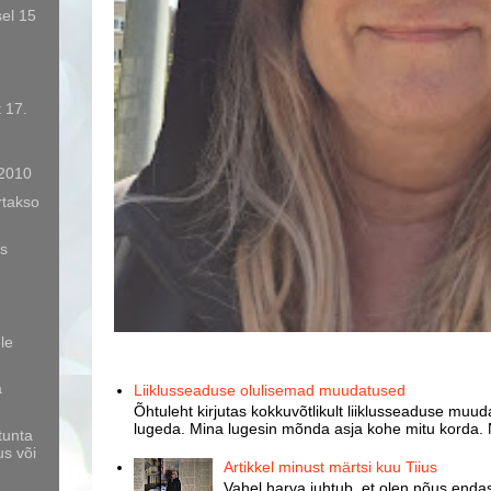
sel 15
 17.
 2010
rtakso
us
le
a
Liiklusseaduse olulisemad muudatused
Õhtuleht kirjutas kokkuvõtlikult liiklusseaduse muud
lugeda. Mina lugesin mõnda asja kohe mitu korda. 
tunta
us või
Artikkel minust märtsi kuu Tiius
Vahel harva juhtub, et olen nõus endast