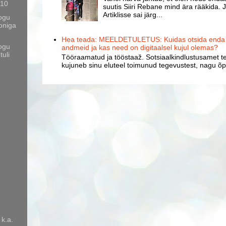
010
suutis Siiri Rebane mind ära rääkida. J
Artiklisse sai järg...
ogu
oniga
Hea teada: MEELDETULETUS: Kuidas otsida enda k
ogu
andmeid ja kas need on digitaalsel kujul olemas?
tuli
Tööraamatud ja tööstaaž. Sotsiaalkindlustusamet te
kujuneb sinu eluteel toimunud tegevustest, nagu õpp
 k.a.