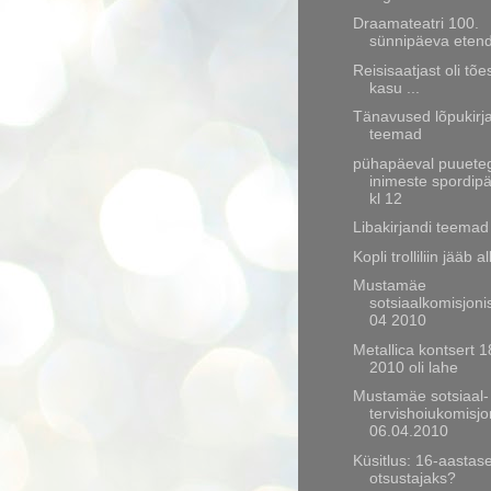
Draamateatri 100.
sünnipäeva eten
Reisisaatjast oli tões
kasu ...
Tänavused lõpukirj
teemad
pühapäeval puuete
inimeste spordip
kl 12
Libakirjandi teema
Kopli trolliliin jääb al
Mustamäe
sotsiaalkomisjoni
04 2010
Metallica kontsert 1
2010 oli lahe
Mustamäe sotsiaal- 
tervishoiukomisjo
06.04.2010
Küsitlus: 16-aastase
otsustajaks?