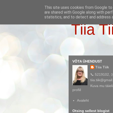
This site uses cookies from Google to d
are shared with Google along with perf
statistics, and to detect and address 
Tiia Ti
VÕTA ÜHENDUST
Tiia Tiik
📞 5219102, 
tiia.tiik@gmai
Kuva mu täieli
profiil
Avaleht
Otsing sellest blogist