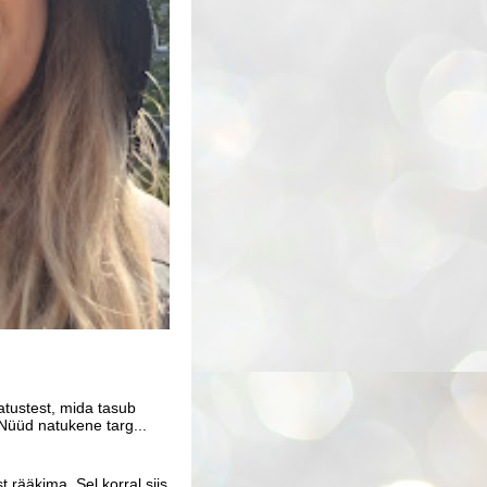
atustest, mida tasub
Nüüd natukene targ...
 rääkima. Sel korral siis