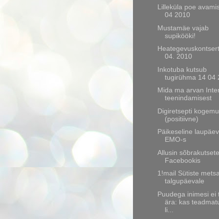
Lilleküla poe avami
04 2010
Mustamäe vajab
supikööki!
Heategevuskontsert
04. 2010
Inkotuba kutsub
tugirühma 14 04
Mida ma arvan Inte
teenindamisest
Digiretsepti kogem
(positiivne)
Päikeseline laupäev
EMO-s
Allusin sõbrakutsete
Facebookis
1!mail Sütiste mets
talgupäevale
Puudega inimesi ei 
ära: kas teadmat
li...