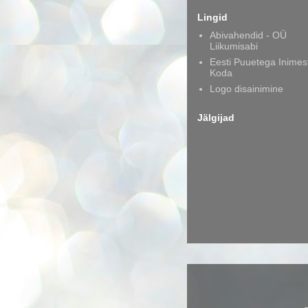
Lingid
Abivahendid - OÜ
Liikumisabi
Eesti Puuetega Inimes
Koda
Logo disainimine
Jälgijad