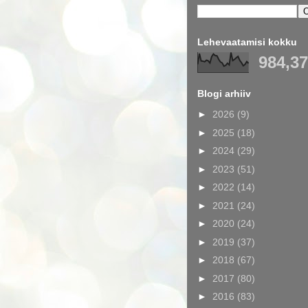
Lehevaatamisi kokku
984,3
Blogi arhiiv
►
2026
(9)
►
2025
(18)
►
2024
(29)
►
2023
(51)
►
2022
(14)
►
2021
(24)
►
2020
(24)
►
2019
(37)
►
2018
(67)
►
2017
(80)
►
2016
(83)