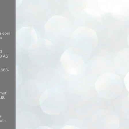
siooni
a
10
9 AS
 1988-
amuti
US
e
ate