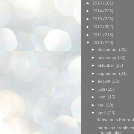
►
2015
(161)
►
2014
(223)
►
2013
(228)
►
2012
(202)
►
2011
(213)
▼
2010
(270)
►
detsember
(20)
►
november
(30)
►
oktoober
(25)
►
september
(24)
►
august
(26)
►
juuli
(15)
►
juuni
(15)
►
mai
(20)
▼
aprill
(26)
Rahvatants Kaera-
Intertakso problee
tegeletakse