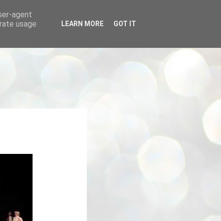
user-agent
erate usage
LEARN MORE
GOT IT