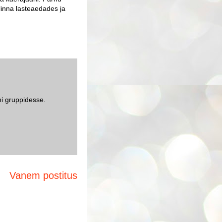
linna lasteaedades ja
i gruppidesse.
Vanem postitus