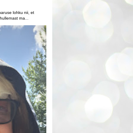
aruse lohku nii, et
 hullemast ma...