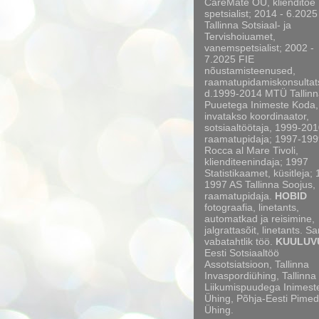
CareMate OÜ, klienditoe
spetsialist; 2014 - 6.2025
Tallinna Sotsiaal- ja
Tervishoiuamet,
vanemspetsialist; 2002 -
7.2025 FIE
nõustamisteenused,
raamatupidamiskonsultat
d.1999-2014 MTÜ Tallinn
Puuetega Inimeste Koda,
invatakso koordinaator,
sotsiaaltöötaja, 1999-20
raamatupidaja; 1997-199
Rocca al Mare Tivoli,
klienditeenindaja; 1997
Statistikaamet, küsitleja;
1997 AS Tallinna Soojus,
raamatupidaja.
HOBID
fotograafia, linetants,
automatkad ja reisimine,
jalgrattasõit, linetants. S
vabatahtlik töö.
KUULUV
Eesti Sotsiaaltöö
Assotsiatsioon, Tallinna
Invaspordiühing, Tallinna
Liikumispuudega Inimest
Ühing, Põhja-Eesti Pimed
Ühing.