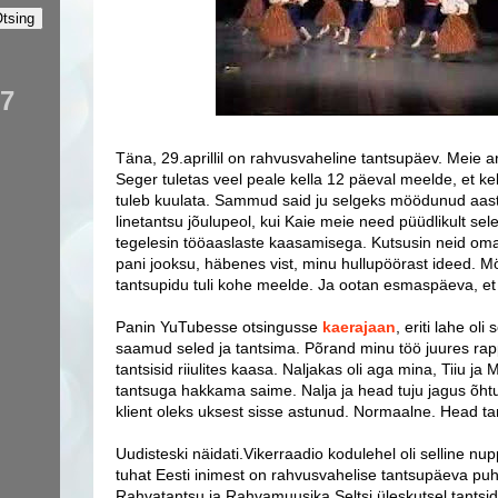
77
Täna, 29.aprillil on rahvusvaheline tantsupäev. Meie 
Seger tuletas veel peale kella 12 päeval meelde, et kel
tuleb kuulata. Sammud said ju selgeks möödunud aa
linetantsu jõulupeol, kui Kaie meie need püüdlikult sele
tegelesin tööaaslaste kaasamisega. Kutsusin neid om
pani jooksu, häbenes vist, minu hullupöörast ideed. 
tantsupidu tuli kohe meelde. Ja ootan esmaspäeva, et 
Panin YuTubesse otsingusse
kaerajaan
, eriti lahe oli
saamud seled ja tantsima. Põrand minu töö juures ra
tantsisid riiulites kaasa. Naljakas oli aga mina, Tiiu ja 
tantsuga hakkama saime. Nalja ja head tuju jagus õhtu
klient oleks uksest sisse astunud. Normaalne. Head t
Uudisteski näidati.Vikerraadio kodulehel oli selline n
tuhat Eesti inimest on rahvusvahelise tantsupäeva puh
Rahvatantsu ja Rahvamuusika Seltsi üleskutsel tantsi