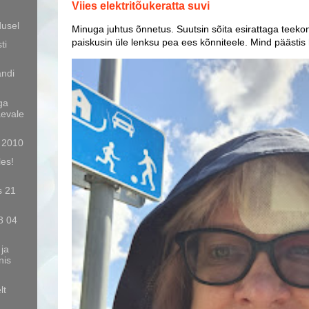
Viies elektritõukeratta suvi
dusel
Minuga juhtus õnnetus. Suutsin sõita esirattaga teekon
paiskusin üle lenksu pea ees kõnniteele. Mind päästis
ti
andi
ga
äevale
d 2010
les!
s 21
8 04
ja
nis
lt