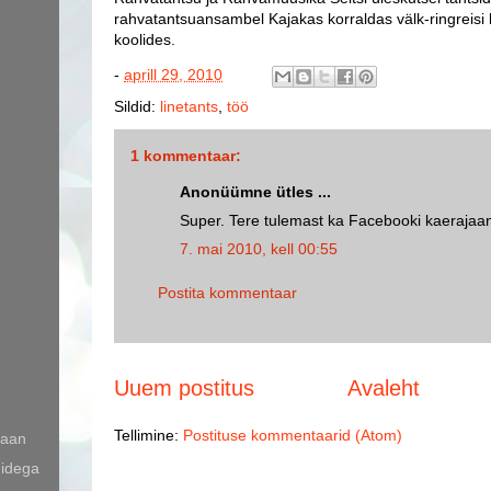
rahvatantsuansambel Kajakas korraldas välk-ringreisi 
koolides.
-
aprill 29, 2010
Sildid:
linetants
,
töö
1 kommentaar:
Anonüümne ütles ...
Super. Tere tulemast ka Facebooki kaerajaan
7. mai 2010, kell 00:55
Postita kommentaar
Uuem postitus
Avaleht
Tellimine:
Postituse kommentaarid (Atom)
Jaan
midega