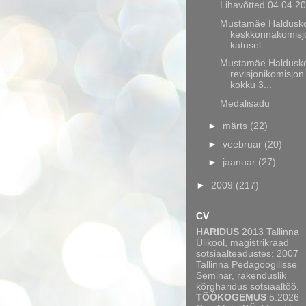
Lihavõtted 04 04 2
Mustamäe Haldusk
keskkonnakomisj
katusel ...
Mustamäe Haldusk
revisjonikomisjon 
kokku 3...
Medalisadu
►
märts
(22)
►
veebruar
(20)
►
jaanuar
(27)
►
2009
(217)
CV
HARIDUS
2013 Tallinna
Ülikool, magistrikraad
sotsiaalteadustes; 2007
Tallinna Pedagoogilisse
Seminar, rakenduslik
kõrgharidus sotsiaaltöö.
TÖÖKOGEMUS
5.2026 -