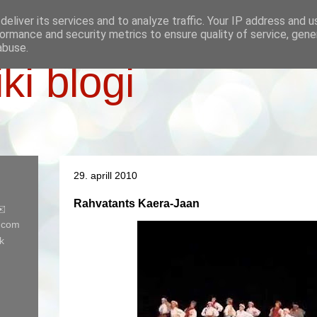
eliver its services and to analyze traffic. Your IP address and 
ormance and security metrics to ensure quality of service, gen
abuse.
iki blogi
29. aprill 2010
Rahvatants Kaera-Jaan
✉️
l.com
k