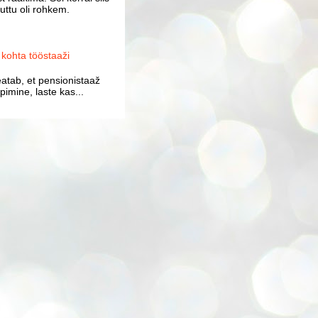
uttu oli rohkem.
ohta tööstaaži
atab, et pensionistaaž
imine, laste kas...