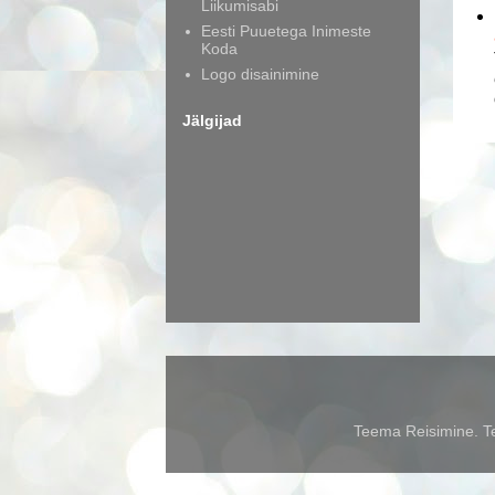
Liikumisabi
Eesti Puuetega Inimeste
Koda
Logo disainimine
Jälgijad
Teema Reisimine. Te