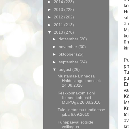
►
2014
(223)
ko
►
2013
(228)
Ho
►
2012
(202)
si
är
►
2011
(213)
Mu
▼
2010
(270)
ku
►
detsember
(20)
üh
►
november
(30)
ki
►
oktoober
(25)
Pu
►
september
(24)
pr
▼
august
(26)
Tu
Mustamäe Linnaosa
pu
Halduskogu koosolek
Er
24.08.2010
va
Keskkonnakomisjoni
Kõ
liikmed kohtusid
MUPOga 26.08.2010
Ma
Kr
Tule linetantsu tundidesse
juba 6.09.2010
to
av
Pühapäeval sotside
kr
volikogus