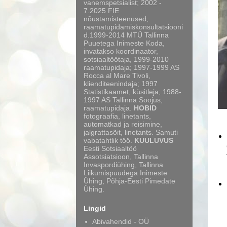
vanemspetsialist; 2002 -
7.2025 FIE
nõustamisteenused,
raamatupidamiskonsultatsiooni
d.1999-2014 MTÜ Tallinna
Puuetega Inimeste Koda,
invatakso koordinaator,
sotsiaaltöötaja, 1999-2010
raamatupidaja; 1997-1999 AS
Rocca al Mare Tivoli,
klienditeenindaja; 1997
Statistikaamet, küsitleja; 1988-
1997 AS Tallinna Soojus,
raamatupidaja.
HOBID
fotograafia, linetants,
automatkad ja reisimine,
jalgrattasõit, linetants. Samuti
vabatahtlik töö.
KUULUVUS
Eesti Sotsiaaltöö
Assotsiatsioon, Tallinna
Invaspordiühing, Tallinna
Liikumispuudega Inimeste
Ühing, Põhja-Eesti Pimedate
Ühing.
Lingid
Abivahendid - OÜ