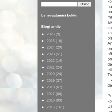
ko
ha
pa
Lehevaatamisi kokku
me
ar
Blogi arhiiv
so
ka
►
2026
(9)
pl
►
2025
(18)
An
►
2024
(29)
on
nõ
►
2023
(51)
pr
►
2022
(14)
de
►
2021
(24)
et
►
2020
(24)
Tr
li
►
2019
(37)
de
►
2018
(67)
►
2017
(80)
Pu
►
2016
(83)
ko
De
►
2015
(161)
an