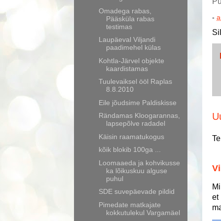
Pu
Omadega rabas,
-
a
Pääsküla rabas
testimas
Si
Laupäeval Viljandi
paadimehel külas
Kohtla-Järvel objekte
kaardistamas
Tuulevaiksel ööl Raplas
8.8.2010
Eile jõudsime Paldiskisse
U
Rändamas Kloogarannas,
lapsepõlve radadel
Käisin raamatukogus
Te
kõik blokib 100ga ...
Loomaaeda ja kohvikusse
Vi
ka lõikuskuu alguse
puhul
Mi
SDE suvepäevade pildid
et
Pimedate matkajate
ma
kokkutulekul Vargamäel