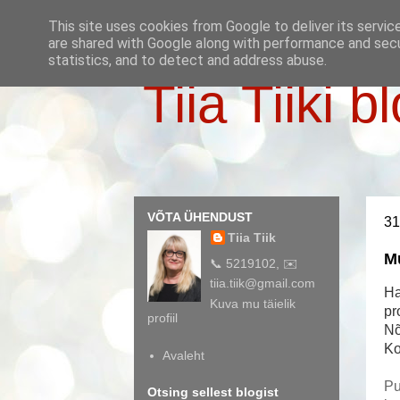
This site uses cookies from Google to deliver its servic
are shared with Google along with performance and secur
statistics, and to detect and address abuse.
Tiia Tiiki b
VÕTA ÜHENDUST
31
Tiia Tiik
M
📞 5219102, ✉️
tiia.tiik@gmail.com
Ha
Kuva mu täielik
pr
profiil
Nõ
Ko
Avaleht
Pu
Otsing sellest blogist