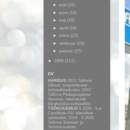
►
juuli
(15)
►
juuni
(15)
►
mai
(20)
►
aprill
(26)
►
märts
(22)
►
veebruar
(20)
►
jaanuar
(27)
►
2009
(217)
CV
HARIDUS
2013 Tallinna
Ülikool, magistrikraad
sotsiaalteadustes; 2007
Tallinna Pedagoogilisse
Seminar, rakenduslik
kõrgharidus sotsiaaltöö.
TÖÖKOGEMUS
5.2026 - k.a.
CareMate OÜ, klienditoe
spetsialist; 2014 - 6.2025
Tallinna Sotsiaal- ja
Tervishoiuamet,