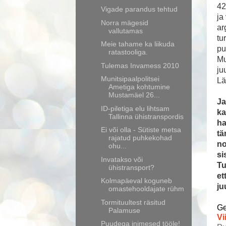
42
Vigade parandus tehtud
ja
Norra mägesid
ar
vallutamas
tu
Meie tahame ka liikuda
pu
ratastooliga.
Mu
Tulemas Invamess 2010
ju
Munitsipaalpolitsei
Lä
Ametiga kohtumine
Mustamäel 26...
Ja
ID-piletiga elu lihtsam
ka
Tallinna ühistranspordis
ha
Ei või olla - Sütiste metsa
tä
rajatud puhkekohad
no
ohu...
si
Invatakso või
Tu
ühistransport?
et
Kolmapäeval koguneb
ju
omastehooldajate rühm
Tormituultest räsitud
Ge
Palamuse
Vi
Puudega inimesed tööle!