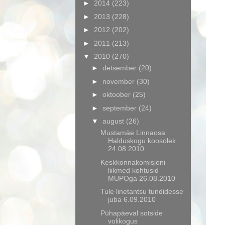
►
2014
(223)
►
2013
(228)
►
2012
(202)
►
2011
(213)
▼
2010
(270)
►
detsember
(20)
►
november
(30)
►
oktoober
(25)
►
september
(24)
▼
august
(26)
Mustamäe Linnaosa
Halduskogu koosolek
24.08.2010
Keskkonnakomisjoni
liikmed kohtusid
MUPOga 26.08.2010
Tule linetantsu tundidesse
juba 6.09.2010
Pühapäeval sotside
volikogus