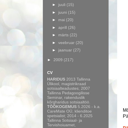
►
juuli
(15)
►
juuni
(15)
►
mai
(20)
►
aprill
(26)
►
märts
(22)
►
veebruar
(20)
►
jaanuar
(27)
►
2009
(217)
CV
HARIDUS
2013 Tallinna
Ülikool, magistrikraad
sotsiaalteadustes; 2007
Tallinna Pedagoogilisse
Seminar, rakenduslik
kõrgharidus sotsiaaltöö.
TÖÖKOGEMUS
5.2026 - k.a.
Mõ
CareMate OÜ, klienditoe
spetsialist; 2014 - 6.2025
Pä
Tallinna Sotsiaal- ja
Tervishoiuamet,