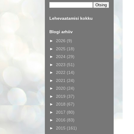
Lehevaatamisi kokku
Blogi arhiiv
►
2026
(9)
►
2025
(18)
►
2024
(29)
►
2023
(51)
►
2022
(14)
►
2021
(24)
►
2020
(24)
►
2019
(37)
►
2018
(67)
►
2017
(80)
►
2016
(83)
►
2015
(161)