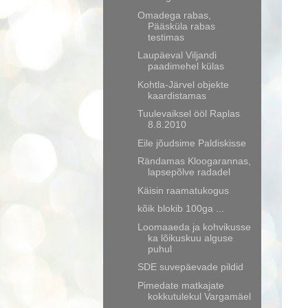
Omadega rabas,
Pääsküla rabas
testimas
Laupäeval Viljandi
paadimehel külas
Kohtla-Järvel objekte
kaardistamas
Tuulevaiksel ööl Raplas
8.8.2010
Eile jõudsime Paldiskisse
Rändamas Kloogarannas,
lapsepõlve radadel
Käisin raamatukogus
kõik blokib 100ga ...
Loomaaeda ja kohvikusse
ka lõikuskuu alguse
puhul
SDE suvepäevade pildid
Pimedate matkajate
kokkutulekul Vargamäel