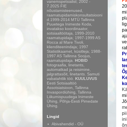
Pä
vanemspetsialist; 2002 -
7.2025 FIE
20
nõustamisteenused,
mi
raamatupidamiskonsultatsiooni
pl
d.1999-2014 MTÜ Tallinna
li
Puuetega Inimeste Koda,
invatakso koordinaator,
pa
sotsiaaltöötaja, 1999-2010
aj
raamatupidaja; 1997-1999 AS
ve
Rocca al Mare Tivoli,
klienditeenindaja; 1997
ra
Statistikaamet, küsitleja; 1988-
Pr
1997 AS Tallinna Soojus,
la
raamatupidaja.
HOBID
fotograafia, linetants,
te
automatkad ja reisimine,
Õp
jalgrattasõit, linetants. Samuti
Ke
vabatahtlik töö.
KUULUVUS
Eesti Sotsiaaltöö
ko
Assotsiatsioon, Tallinna
Kä
Invaspordiühing, Tallinna
mi
Liikumispuudega Inimeste
Ühing, Põhja-Eesti Pimedate
Jõ
Ühing.
me
pi
Lingid
in
Abivahendid - OÜ
õn