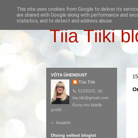
This site uses cookies from Google to deliver its servic
are shared with Google along with performance and secur
statistics, and to detect and address abuse.
Tiia Tiiki b
VÕTA ÜHENDUST
15
Tiia Tiik
O
📞 5219102, ✉️
tiia.tiik@gmail.com
Kuva mu täielik
profiil
Avaleht
Otsing sellest blogist