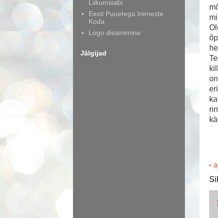
Liikumisabi
mõ
Eesti Puuetega Inimeste
mi
Koda
Ol
Logo disainimine
õp
he
Jälgijad
Te
ki
on
er
ka
ri
kä
-
a
Si