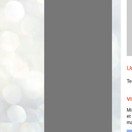
U
Te
Vi
Mi
et
ma