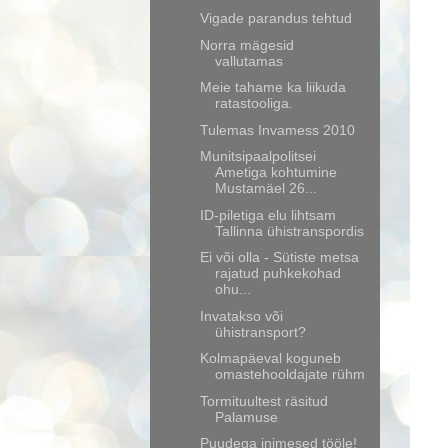
Vigade parandus tehtud
Norra mägesid
vallutamas
Meie tahame ka liikuda
ratastooliga.
Tulemas Invamess 2010
Munitsipaalpolitsei
Ametiga kohtumine
Mustamäel 26...
ID-piletiga elu lihtsam
Tallinna ühistranspordis
Ei või olla - Sütiste metsa
rajatud puhkekohad
ohu...
Invatakso või
ühistransport?
Kolmapäeval koguneb
omastehooldajate rühm
Tormituultest räsitud
Palamuse
Puudega inimesed tööle!