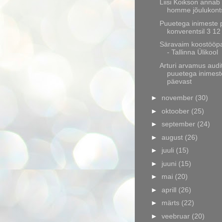
Liisi Koikson annab
homme jõulukont
Puuetega inimeste 
konverentsil 3 1
Säravaim koostööpa
- Tallinna Ülikool
Arturi arvamus audit
puuetega inimest
päevast
►
november
(30)
►
oktoober
(25)
►
september
(24)
►
august
(26)
►
juuli
(15)
►
juuni
(15)
►
mai
(20)
►
aprill
(26)
►
märts
(22)
►
veebruar
(20)