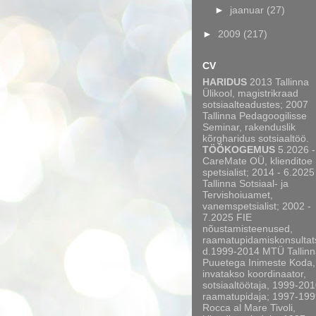
►
jaanuar
(27)
►
2009
(217)
CV
HARIDUS
2013 Tallinna
Ülikool, magistrikraad
sotsiaalteadustes; 2007
Tallinna Pedagoogilisse
Seminar, rakenduslik
kõrgharidus sotsiaaltöö.
TÖÖKOGEMUS
5.2026 -
CareMate OÜ, klienditoe
spetsialist; 2014 - 6.2025
Tallinna Sotsiaal- ja
Tervishoiuamet,
vanemspetsialist; 2002 -
7.2025 FIE
nõustamisteenused,
raamatupidamiskonsultat
d.1999-2014 MTÜ Tallinn
Puuetega Inimeste Koda,
invatakso koordinaator,
sotsiaaltöötaja, 1999-20
raamatupidaja; 1997-199
Rocca al Mare Tivoli,