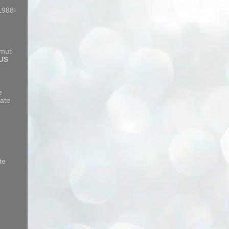
 1988-
amuti
US
e
ate
te