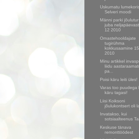
Uskumatu lumekori
Selveri moodi
Männi parki jõulutur
juba neljapäevas
12 2010
Omastehooldajate
tugirühma
kokkusaamine 15
2010
Minu artikkel invasp
liidu aastaraamat
pa...
Poisi käru leiti üles!
Varas too puudega 
käru tagasi!
Liisi Koiksoni
jõulukontsert oli 
Invatakso, kui
sotsiaalteenus Ta
Keskuse tänava
remonttöödest