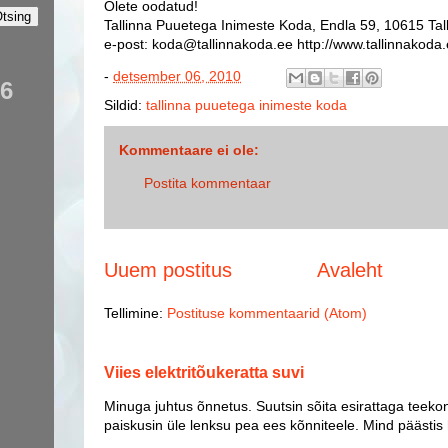
Olete oodatud!
Tallinna Puuetega Inimeste Koda, Endla 59, 10615 Tall
e-post: koda@tallinnakoda.ee http://www.tallinnakoda
-
detsember 06, 2010
66
Sildid:
tallinna puuetega inimeste koda
Kommentaare ei ole:
Postita kommentaar
Uuem postitus
Avaleht
Tellimine:
Postituse kommentaarid (Atom)
Viies elektritõukeratta suvi
Minuga juhtus õnnetus. Suutsin sõita esirattaga teekon
paiskusin üle lenksu pea ees kõnniteele. Mind päästis