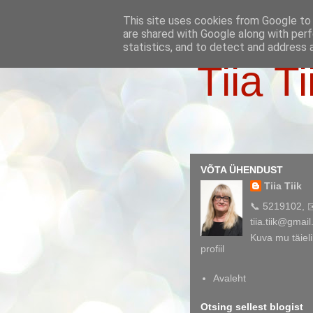
This site uses cookies from Google to d
are shared with Google along with perf
statistics, and to detect and address 
Tiia Ti
VÕTA ÜHENDUST
Tiia Tiik
📞 5219102, 
tiia.tiik@gmai
Kuva mu täieli
profiil
Avaleht
Otsing sellest blogist