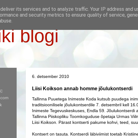
eliver its services and to analyze traffic. Your IP address and 
ormance and security metrics to ensure quality of service, gen
abuse.
iki blogi
6. detsember 2010
Liisi Koikson annab homme jõulukontserdi
✉️
l.com
Tallinna Puuetega Inimeste Koda kutsub puudega inim
k
traditsioonilisele jõulukontserdile 7. detsembril kell 1
Inimeste Tegevuskeskuses, Endla 59. Jõulukontserdi
Tallinna Piiskopliku Toomkoguduse õpetaja Urmas Viilm
Liisi Koikson. Pärast kontserti pakume kohvi, teed, suu
Kontsert on tasuta. Kontserdi läbiviimist toetab Kristii