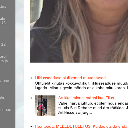
stus
ule
t 16
 12
ordi
us ja
Liiklusseaduse olulisemad muudatused
lapse
Õhtuleht kirjutas kokkuvõtlikult liiklusseaduse muud
lugeda. Mina lugesin mõnda asja kohe mitu korda. 
lahe
Artikkel minust märtsi kuu Tiius
Vahel harva juhtub, et olen nõus endast
suutis Siiri Rebane mind ära rääkida. J
llinnas
Artiklisse sai järg...
Hea teada: MEELDETULETUS: Kuidas otsida enda k