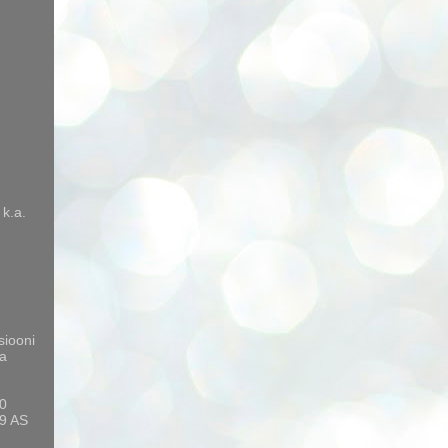
 k.a.
siooni
a
10
9 AS