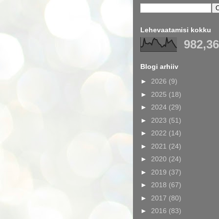
Lehevaatamisi kokku
982,3
Blogi arhiiv
►
2026
(9)
►
2025
(18)
►
2024
(29)
►
2023
(51)
►
2022
(14)
►
2021
(24)
►
2020
(24)
►
2019
(37)
►
2018
(67)
►
2017
(80)
►
2016
(83)