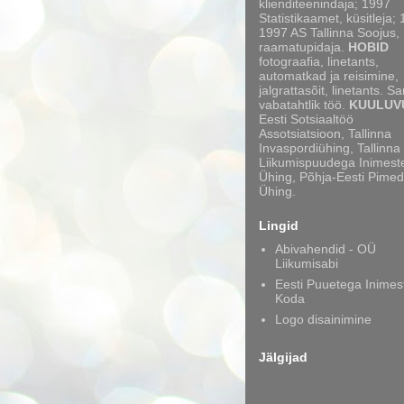
klienditeenindaja; 1997
Statistikaamet, küsitleja;
1997 AS Tallinna Soojus,
raamatupidaja.
HOBID
fotograafia, linetants,
automatkad ja reisimine,
jalgrattasõit, linetants. S
vabatahtlik töö.
KUULUV
Eesti Sotsiaaltöö
Assotsiatsioon, Tallinna
Invaspordiühing, Tallinna
Liikumispuudega Inimest
Ühing, Põhja-Eesti Pimed
Ühing.
Lingid
Abivahendid - OÜ
Liikumisabi
Eesti Puuetega Inimes
Koda
Logo disainimine
Jälgijad