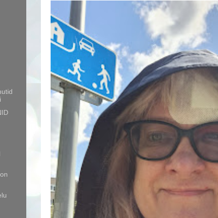
nutid
i
NID
l
 on
elu