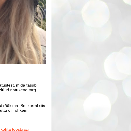
atustest, mida tasub
Nüüd natukene targ...
 rääkima. Sel korral siis
uttu oli rohkem.
ohta tööstaaži