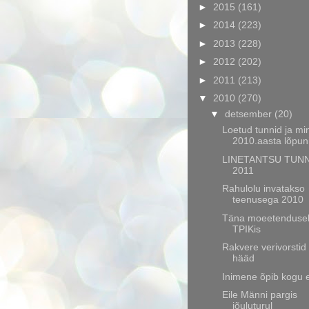
►
2015
(161)
►
2014
(223)
►
2013
(228)
►
2012
(202)
►
2011
(213)
▼
2010
(270)
▼
detsember
(20)
Loetud tunnid ja mi
2010.aasta lõpun
LINETANTSU TUN
2011
Rahulolu invatakso
teenusega 2010
Täna moeetenduse
TPIKis
Rakvere verivorstid
hääd
Inimene õpib kogu 
Eile Männi pargis
jõuluturul