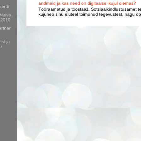
andmeid ja kas need on digitaalsel kujul olemas?
serdi
Tööraamatud ja tööstaaž. Sotsiaalkindlustusamet te
kujuneb sinu eluteel toimunud tegevustest, nagu õpp
päeva
2 2010
rtner
ist ja
e