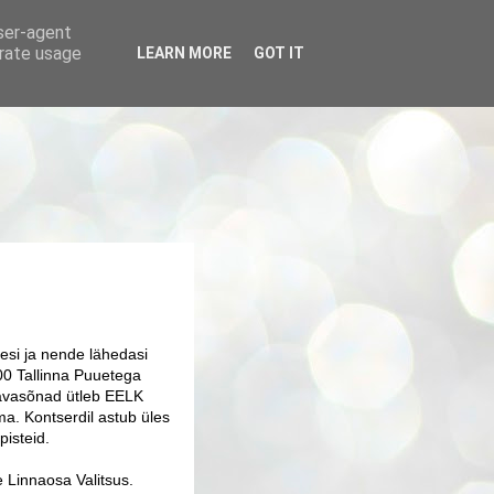
user-agent
erate usage
LEARN MORE
GOT IT
esi ja nende lähedasi
6.00 Tallinna Puuetega
 avasõnad ütleb EELK
a. Kontserdil astub üles
pisteid.
ne Linnaosa Valitsus.