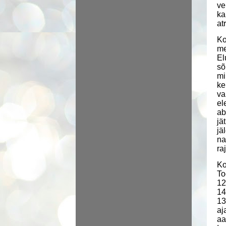
ve
ka
at
Ko
me
El
sõ
mi
ke
va
el
ab
jä
jä
na
ra
Ko
To
12
14
13
aj
a