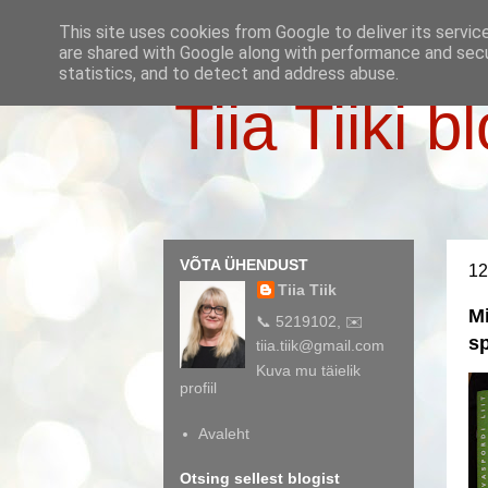
This site uses cookies from Google to deliver its servic
are shared with Google along with performance and secur
statistics, and to detect and address abuse.
Tiia Tiiki b
VÕTA ÜHENDUST
12
Tiia Tiik
Mi
📞 5219102, ✉️
s
tiia.tiik@gmail.com
Kuva mu täielik
profiil
Avaleht
Otsing sellest blogist