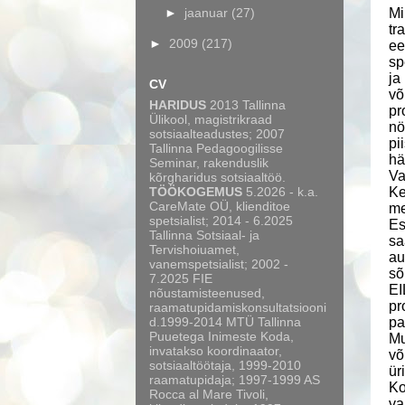
►
jaanuar
(27)
Mi
tr
►
2009
(217)
ee
sp
ja
CV
võ
HARIDUS
2013 Tallinna
pr
Ülikool, magistrikraad
nö
sotsiaalteadustes; 2007
pi
Tallinna Pedagoogilisse
h
Seminar, rakenduslik
Va
kõrgharidus sotsiaaltöö.
TÖÖKOGEMUS
5.2026 - k.a.
Ke
CareMate OÜ, klienditoe
me
spetsialist; 2014 - 6.2025
Es
Tallinna Sotsiaal- ja
sa
Tervishoiuamet,
au
vanemspetsialist; 2002 -
sõ
7.2025 FIE
EI
nõustamisteenused,
pr
raamatupidamiskonsultatsiooni
d.1999-2014 MTÜ Tallinna
pa
Puuetega Inimeste Koda,
Mu
invatakso koordinaator,
võ
sotsiaaltöötaja, 1999-2010
ür
raamatupidaja; 1997-1999 AS
Ko
Rocca al Mare Tivoli,
va