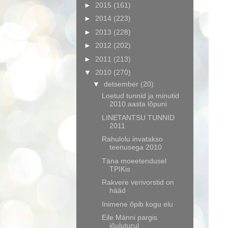
►
2015
(161)
►
2014
(223)
►
2013
(228)
►
2012
(202)
►
2011
(213)
▼
2010
(270)
▼
detsember
(20)
Loetud tunnid ja minutid
2010.aasta lõpuni
LINETANTSU TUNNID
2011
Rahulolu invatakso
teenusega 2010
Täna moeetendusel
TPIKis
Rakvere verivorstid on
hääd
Inimene õpib kogu elu
Eile Männi pargis
jõuluturul