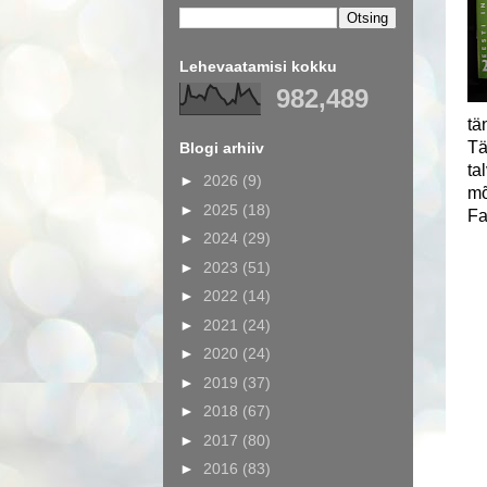
Lehevaatamisi kokku
982,489
tä
Tä
Blogi arhiiv
ta
►
2026
(9)
mõ
►
2025
(18)
Fa
►
2024
(29)
►
2023
(51)
►
2022
(14)
►
2021
(24)
►
2020
(24)
►
2019
(37)
►
2018
(67)
►
2017
(80)
►
2016
(83)