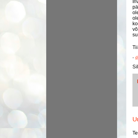
In
pä
ol
ol
ko
võ
su
Ti
-
d
Si
U
Te