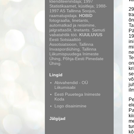
klienditeenindaja; 1997
Statistikaamet, küsitleja; 1988-
29
1997 AS Tallinna Soojus,
tr
raamatupidaja.
HOBID
õn
fotograafia, linetants,
automatkad ja reisimine,
Ta
jalgrattasõit, linetants. Samuti
Pä
vabatahtlik töö.
KUULUVUS
19
Eesti Sotsiaaltöö
in
Assotsiatsioon, Tallinna
mi
Invaspordiühing, Tallinna
ne
Liikumispuudega Inimeste
Te
Ühing, Põhja-Eesti Pimedate
on
Ühing.
kr
se
Lingid
võ
Abivahendid - OÜ
ju
Liikumisabi
il
Eesti Puuetega Inimeste
Koda
Pe
el
Logo disainimine
Pa
ki
Jälgijad
me
tu
kõ