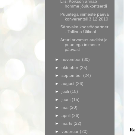
Liisi Koikson annab
homme jõulukontserdi
Puuetega inimeste päeva
konverentsil 3 12 2010
Säravaim koostööpartner
- Tallinna Ülikool
Arturi arvamus auditist ja
puuetega inimeste
päevast
►
november
(30)
►
oktoober
(25)
►
september
(24)
►
august
(26)
►
juuli
(15)
►
juuni
(15)
►
mai
(20)
►
aprill
(26)
►
märts
(22)
Ra
►
veebruar
(20)