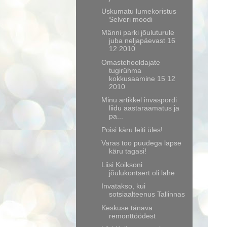
Uskumatu lumekoristus
Selveri moodi
Männi parki jõuluturule
juba neljapäevast 16
12 2010
Omastehooldajate
tugirühma
kokkusaamine 15 12
2010
Minu artikkel invaspordi
liidu aastaraamatus ja
pa...
Poisi käru leiti üles!
Varas too puudega lapse
käru tagasi!
Liisi Koiksoni
jõulukontsert oli lahe
Invatakso, kui
sotsiaalteenus Tallinnas
Keskuse tänava
remonttöödest