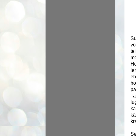
Su
võ
te
me
Ho
le
eh
ho
pa
Ta
lu
ka
kä
kr
Se