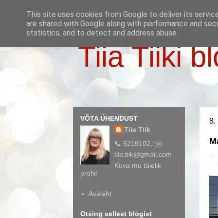
This site uses cookies from Google to deliver its servic
are shared with Google along with performance and secur
statistics, and to detect and address abuse.
Tiia Tiiki b
VÕTA ÜHENDUST
8.
Tiia Tiik
Ma
📞 5219102, ✉️
tiia.tiik@gmail.com
Kuva mu täielik
profiil
Avaleht
Otsing sellest blogist