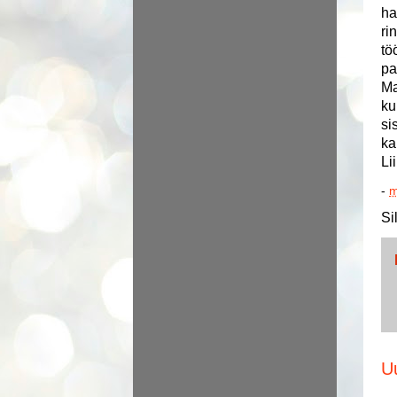
ha
ri
tö
pa
Ma
ku
si
ka
Li
-
m
Si
U