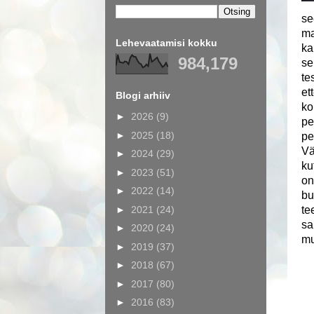
se
ma
Lehevaatamisi kokku
ka
984,179
se
te
et
Blogi arhiiv
ko
►
2026
(9)
pe
►
2025
(18)
pe
Vä
►
2024
(29)
ku
►
2023
(51)
on
►
2022
(14)
bu
►
2021
(24)
te
sa
►
2020
(24)
mu
►
2019
(37)
►
2018
(67)
►
2017
(80)
►
2016
(83)