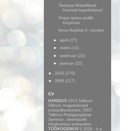
Tartusse Maaülikooli
hooneid kaardistama!
Peipsi ääres sinililli
korjamas
Ilmus Kojalise 5. number
►
aprill
(27)
►
märts
(14)
►
veebruar
(22)
►
jaanuar
(22)
►
2010
(270)
►
2009
(217)
CV
HARIDUS
2013 Tallinna
Ülikool, magistrikraad
sotsiaalteadustes; 2007
Tallinna Pedagoogilisse
Seminar, rakenduslik
kõrgharidus sotsiaaltöö.
TÖÖKOGEMUS
5.2026 - k.a.