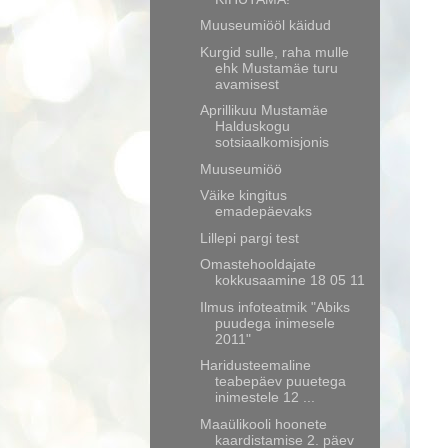
Muuseumiööl käidud
Kurgid sulle, raha mulle
ehk Mustamäe turu
avamisest
Aprillikuu Mustamäe
Halduskogu
sotsiaalkomisjonis
Muuseumiöö
Väike kingitus
emadepäevaks
Lillepi pargi test
Omastehooldajate
kokkusaamine 18 05 11
Ilmus infoteatmik "Abiks
puudega inimesele
2011"
Haridusteemaline
teabepäev puuetega
inimestele 12 ...
Maaülikooli hoonete
kaardistamise 2. päev