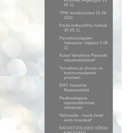
koosolek Riigikogus 19
05 11
TPIK teavitusüritus 01 06
2011
Poola kultuuriõhtu toimub
30 05 11
Paraolümpiapäev
Vabaduse Väljakul 3 06
11
Kutse Vanalinna Päevade
ratastoolisõidule!
Turvalisus ja ohutus on
kommunaalameti
prioriteet
EMT Heatahte
Ratastoolisõit
Pealtvaatajana
ratastoolitennise
võistlustel
Netiraadio - kuula head
eesti muusikat!
RATASTOOLIDES VÕIDU
KIHUTAMA!