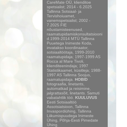
CareMate OÜ, klienditoe
spetsialist; 2014 - 6.2025
Tallinna Sotsiaal- ja
Tervishoiuamet,
vanemspetsialist; 2002 -
7.2025 FIE
nõustamisteenused,
raamatupidamiskonsultatsiooni
d.1999-2014 MTÜ Tallinna
Puuetega Inimeste Koda,
invatakso koordinaator,
sotsiaaltöötaja, 1999-2010
raamatupidaja; 1997-1999 AS
Rocca al Mare Tivoli,
klienditeenindaja; 1997
Statistikaamet, küsitleja; 1988-
1997 AS Tallinna Soojus,
raamatupidaja.
HOBID
fotograafia, linetants,
automatkad ja reisimine,
jalgrattasõit, linetants. Samuti
vabatahtlik töö.
KUULUVUS
Eesti Sotsiaaltöö
Assotsiatsioon, Tallinna
Invaspordiühing, Tallinna
Liikumispuudega Inimeste
Ühing, Põhja-Eesti Pimedate
Ühing.