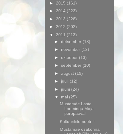
►
2015
(161)
►
2014
(223)
►
2013
(228)
►
2012
(202)
▼
2011
(213)
►
detsember
(13)
►
november
(12)
►
oktoober
(13)
►
september
(10)
►
august
(19)
►
juuli
(12)
►
juuni
(24)
▼
mai
(25)
Mustamäe Laste
Loomingu Maja
perepäeval
Kultuurikilomeetril!
Mustamäe osakonna