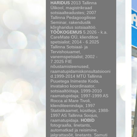
HARIDUS
2013 Tallinna
Ülikool, magistrikraad
sotsiaalteadustes; 2007
Tallinna Pedagoogilisse
Seminar, rakenduslik
kõrgharidus sotsiaaltöö.
TÖÖKOGEMUS
5.2026 - k.a.
CareMate OÜ, klienditoe
spetsialist; 2014 - 6.2025
Tallinna Sotsiaal- ja
Tervishoiuamet,
vanemspetsialist; 2002 -
7.2025 FIE
nõustamisteenused,
raamatupidamiskonsultatsiooni
d.1999-2014 MTÜ Tallinna
Puuetega Inimeste Koda,
invatakso koordinaator,
sotsiaaltöötaja, 1999-2010
raamatupidaja; 1997-1999 AS
Rocca al Mare Tivoli,
klienditeenindaja; 1997
Statistikaamet, küsitleja; 1988-
1997 AS Tallinna Soojus,
raamatupidaja.
HOBID
fotograafia, linetants,
automatkad ja reisimine,
jalgrattasõit, linetants. Samuti