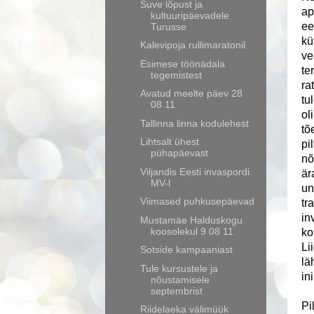
Suve lõpust ja
ap
kultuuripäevadele
ee
Turusse
kü
Kalevipoja rullimaratonil
ve
Esimese töönädala
te
tegemistest
ra
Avatud meelte päev 28
tu
08 11
ol
Tallinna linna kodulehest
tõ
Lihtsalt ühest
pi
pühapäevast
nõ
Viljandis Eesti invaspordi
är
MV-l
un
Viimased puhkusepäevad
tr
in
Mustamäe Halduskogu
koosolekul 9 08 11
ko
Li
Sotside kampaaniast
lä
Tule kursustele ja
in
nõustamisele
septembrist
Pi
Riidelaeka välimüük