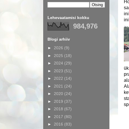
Ho
sa
in
Lehevaatamisi kokku
in
984,976
Blogi arhiiv
►
2026
(9)
►
2025
(18)
►
2024
(29)
ük
►
2023
(51)
pr
►
2022
(14)
al
►
2021
(24)
Al
ke
►
2020
(24)
st
►
2019
(37)
sp
►
2018
(67)
►
2017
(80)
►
2016
(83)