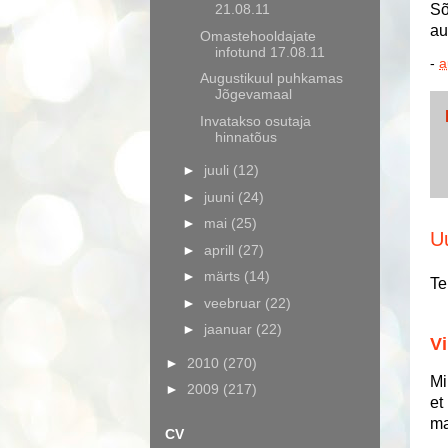
21.08.11
Sõ
au
Omastehooldajate
infotund 17.08.11
-
a
Augustikuul puhkamas
Jõgevamaal
Invatakso osutaja
hinnatõus
►
juuli
(12)
►
juuni
(24)
►
mai
(25)
U
►
aprill
(27)
►
märts
(14)
Te
►
veebruar
(22)
►
jaanuar
(22)
Vi
►
2010
(270)
Mi
►
2009
(217)
et
ma
CV