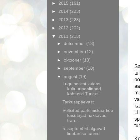
►
2015
(161)
►
2014
(223)
►
2013
(228)
►
2012
(202)
▼
2011
(213)
►
detsember
(13)
►
november
(12)
►
oktoober
(13)
Sa
►
september
(10)
tu
▼
august
(19)
pö
Lugu sellest kuidas
aa
kultuuripealinnad
mi
kohtusid Turkus
va
Tarkusepäevast
ka
Võltsitud parkimiskaartide
Li
kasutajad hakkavad
sp
trah...
tu
5. septembril algavad
linetantsu tunnid
Ko