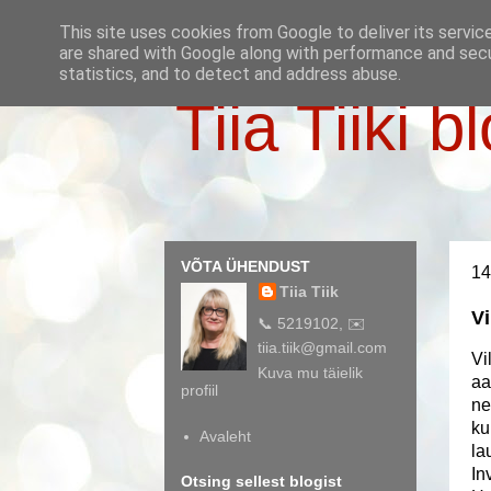
This site uses cookies from Google to deliver its servic
are shared with Google along with performance and secur
statistics, and to detect and address abuse.
Tiia Tiiki b
VÕTA ÜHENDUST
14
Tiia Tiik
Vi
📞 5219102, ✉️
tiia.tiik@gmail.com
Vi
Kuva mu täielik
aa
profiil
ne
ku
Avaleht
la
In
Otsing sellest blogist