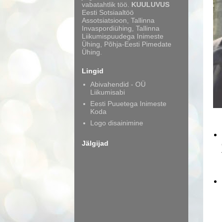
vabatahtlik töö.
KUULUVUS
Eesti Sotsiaaltöö
Assotsiatsioon, Tallinna
Invaspordiühing, Tallinna
Liikumispuudega Inimeste
Ühing, Põhja-Eesti Pimedate
Ühing.
Lingid
Abivahendid - OÜ
Liikumisabi
Eesti Puuetega Inimeste
Koda
Logo disainimine
Jälgijad